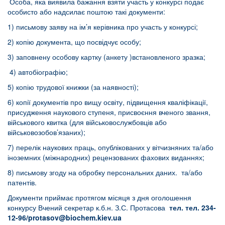
Особа, яка виявила бажання взяти участь у конкурсі подає
особисто або надсилає поштою такі документи:
1) письмову заяву на ім’я керівника про участь у конкурсі;
2) копію документа, що посвідчує особу;
3) заповнену особову картку (анкету )встановленого зразка;
4) автобіографію;
5) копію трудової книжки (за наявності);
6) копії документів про вищу освіту, підвищення кваліфікації,
присудження наукового ступеня, присвоєння вченого звання,
військового квитка (для військовослужбовців або
військовозобов’язаних);
7) перелік наукових праць, опублікованих у вітчизняних та/або
іноземних (міжнародних) рецензованих фахових виданнях;
8) письмову згоду на обробку персональних даних. та/або
патентів.
Документи приймає протягом місяця з дня оголошення
конкурсу Вчений секретар к.б.н. З.С. Протасова
тел. тел. 234-
12-96/
protasov
@
biochem
.
kiev
.
ua