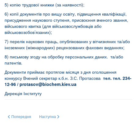
5) копію трудової книжки (за наявності);
6) копії документів про вищу освіту, підвищення кваліфікації,
присудження наукового ступеня, присвоєння вченого звання,
військового квитка (для військовослужбовців або
військовозобов’язаних);
7) перелік наукових праць, опублікованих у вітчизняних та/або
іноземних (міжнародних) рецензованих фахових виданнях;
8) письмову згоду на обробку персональних даних. та/або
патентів.
Документи приймає протягом місяця з дня оголошення
конкурсу Вчений секретар к.б.н. З.С. Протасова
тел. тел. 234-
12-96 /
protasov
@
biochem
.
kiev
.
ua
Дирекція Інституту
Попередня стаття: Спеціалізована вчена рада
Наступна стаття: конкурс на заміщення посади
Попередня
Наступна