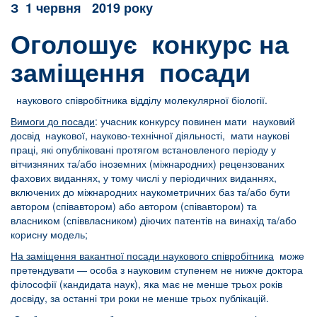
З
1 червня 2019 року
Оголошує конкурс на
заміщення посади
наукового співробітника відділу молекулярної біології.
Вимоги до посади
: учасник конкурсу повинен мати науковий
досвід наукової, науково-технічної діяльності, мати наукові
праці, які опубліковані протягом встановленого періоду у
вітчизняних та/або іноземних (міжнародних) рецензованих
фахових виданнях, у тому числі у періодичних виданнях,
включених до міжнародних наукометричних баз та/або бути
автором (співавтором) або автором (співавтором) та
власником (співвласником) діючих патентів на винахід та/або
корисну модель;
На заміщення вакантної посади наукового співробітника
може
претендувати — особа з науковим ступенем не нижче доктора
філософії (кандидата наук), яка має не менше трьох років
досвіду, за останні три роки не менше трьох публікацій.