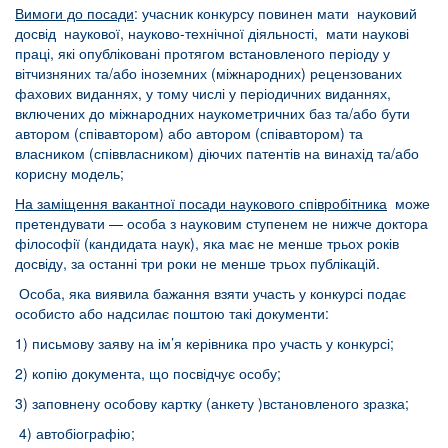
Вимоги до посади
: учасник конкурсу повинен мати науковий
досвід наукової, науково-технічної діяльності, мати наукові
праці, які опубліковані протягом встановленого періоду у
вітчизняних та/або іноземних (міжнародних) рецензованих
фахових виданнях, у тому числі у періодичних виданнях,
включених до міжнародних наукометричних баз та/або бути
автором (співавтором) або автором (співавтором) та
власником (співвласником) діючих патентів на винахід та/або
корисну модель;
На заміщення вакантної посади наукового співробітника
може
претендувати — особа з науковим ступенем не нижче доктора
філософії (кандидата наук), яка має не менше трьох років
досвіду, за останні три роки не менше трьох публікацій.
Особа, яка виявила бажання взяти участь у конкурсі подає
особисто або надсилає поштою такі документи:
1) письмову заяву на ім’я керівника про участь у конкурсі;
2) копію документа, що посвідчує особу;
3) заповнену особову картку (анкету )встановленого зразка;
4) автобіографію;