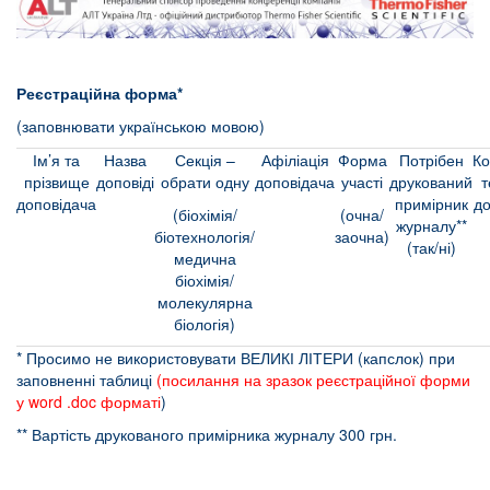
Реєстраційна форма*
(заповнювати українською мовою)
Ім’я та
Назва
Секція –
Афіліація
Форма
Потрібен
Ко
прізвище
доповіді
обрати одну
доповідача
участі
друкований
доповідача
примірник
до
(біохімія/
(очна/
журналу**
біотехнологія/
заочна)
(так/ні)
медична
біохімія/
молекулярна
біологія)
* Просимо не використовувати ВЕЛИКІ ЛІТЕРИ (капслок) при
заповненні таблиці
(
посилання на зразок реєстраційної форми
у word .doc формат
і
)
** Вартість друкованого примірника журналу 300 грн.