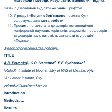
Матеріали і методи. Результати. Висновки. Подяка
.
Назви підзаголовків виділяти
жирним
шрифтом.
У розділі «Вступ»
обов’язково
повинна бути
сформульована
мета роботи
.
Просимо не включати до авторів тез молодіжної
конференції наукових керівників, академіків, професорів
та докторів наук, натомість зазначати їх у розділі
«Подяка».
Зразок оформлення тез доповіді:
TITLE
1
2
1
A
.
B
.
Petrenko
,
C
.
D
.
Ivanenko
,
E
.
F
.
Sydorenko
1
Palladin Institute of biochemistry of NAS of Ukraine, Kyiv
;
2
Any other Institute, City.
petrenko@biochem.kiev.ua
Introduction
. …
Methods
. …
Results
. …