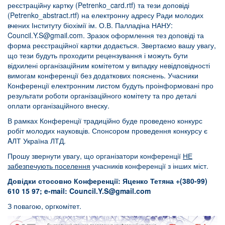
реєстраційну картку (Petrenko_card.rtf) та тези доповіді
(Petrenko_abstract.rtf) на електронну адресу Ради молодих
вчених Інституту біохімії ім. О.В. Палладіна НАНУ:
Council.Y.S@gmail.com
. Зразок оформлення тез доповіді та
форма реєстраційної картки додається. Звертаємо вашу увагу,
що тези будуть проходити рецензування і можуть бути
відхилені організаційним комітетом у випадку невідповідності
вимогам конференції без додаткових пояснень. Учасники
Конференції електронним листом будуть проінформовані про
результати роботи організаційного комітету та про деталі
оплати організаційного внеску.
В рамках Конференції традиційно буде проведено конкурс
робіт молодих науковців. Спонсором проведення конкурсу є
AЛТ Україна ЛТД.
Прошу звернути увагу, що організатори конференції
НЕ
забезпечують поселення
учасників конференції з інших міст.
Довідки стосовно Конференції: Яценко Тетяна +(380-99)
610 15 97;
e
-
mail
:
Council.Y.S@gmail.com
З повагою, оргкомітет.