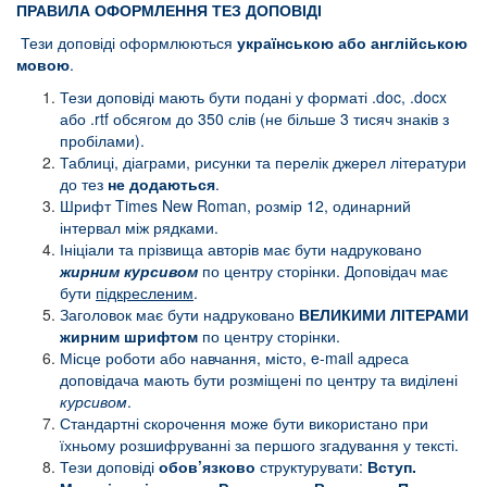
ПРАВИЛА ОФОРМЛЕННЯ ТЕЗ ДОПОВІДІ
Тези доповіді оформлюються
українською або англійською
мовою
.
Тези доповіді мають бути подані у форматі .doc, .docx
або .rtf обсягом до 350 слів (не більше 3 тисяч знаків з
пробілами).
Таблиці, діаграми, рисунки та перелік джерел літератури
до тез
не додаються
.
Шрифт Times New Roman, розмір 12, одинарний
інтервал між рядками.
Ініціали та прізвища авторів має бути надруковано
жирним
курсивом
по центру сторінки. Доповідач має
бути
підкресленим
.
Заголовок має бути надруковано
ВЕЛИКИМИ ЛІТЕРАМИ
жирним шрифтом
по центру сторінки.
Місце роботи або навчання, місто, e-mail адреса
доповідача мають бути розміщені по центру та виділені
курсивом
.
Стандартні скорочення може бути використано при
їхньому розшифруванні за першого згадування у тексті.
Тези доповіді
обов’язково
структурувати:
Вступ.