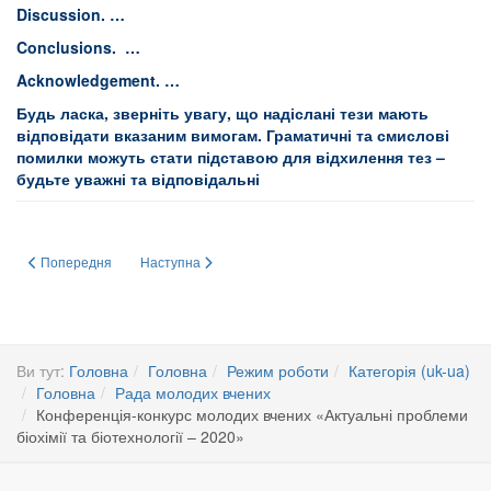
Discussion
. …
Conclusions
. …
Acknowledgement
. …
Будь ласка, зверніть увагу, що надіслані тези мають
відповідати вказаним вимогам. Граматичні та смислові
помилки можуть стати підставою для відхилення тез –
будьте уважні та відповідальні
Попередня стаття: Конференцію-конкурс молодих вчених «Актуальні пробле
Наступна стаття: В Інституті пройшли дні науки!
Попередня
Наступна
Ви тут:
Головна
Головна
Режим роботи
Категорія (uk-ua)
Головна
Рада молодих вчених
Конференція-конкурс молодих вчених «Актуальні проблеми
біохімії та біотехнології – 2020»