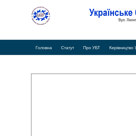
Головна
Статут
Про УБТ
Керівництво 