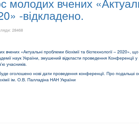
 молодих вчених «Актуаль
020» -відкладено.
ляди: 28468
х вчених «Актуальні проблеми біохімії та біотехнології – 2020», що
академії наук України, змушений відкласти проведення Конференції у з
'ю учасників.
 буде оголошено нові дати проведення конференції. Про подальші 
хімії ім. О.В. Палладіна НАН України