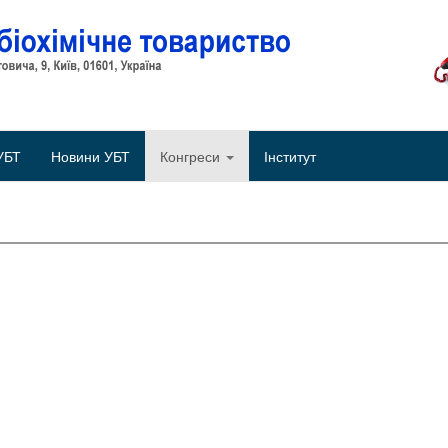
Об
УБТ
Новини УБТ
Конгреси
Інститут