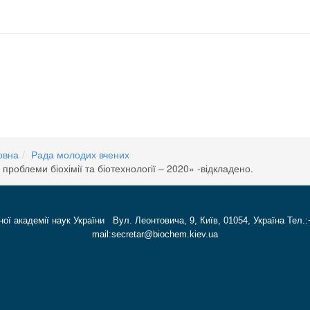
 усіх з прийдешніми святами!
лодих вчених «Актуальні проблеми біохімії та біотехнології – 2020»
овна
Рада молодих вчених
роблеми біохімії та біотехнології – 2020» -відкладено.
ної академії наук України Вул. Леонтовича, 9, Київ, 01054, Україна Тел.:
mail:secretar@biochem.kiev.ua