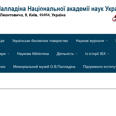
Об
ція
Українське біохімічне товариство
Наукові журнали
нари
Наукова бібліотека
Діяльність
Із історії ІБХ
них
Меморіальний музей О.В.Палладіна
Підтримати інститу