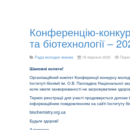
Конференцію-конкурс
та біотехнології – 2
Рада молодих вчених
18 березня 2020
Перег
Шановні колеги!
Організаційний комітет Конференції-конкурсу молоди
Інституті біохімії ім. О.В. Палладіна Національної 
коли хвиля захворюваності не загрожуватиме здоров
Термін реєстрації для участі продовжується допоки
інформаційним повідомленням на сайті Інституту біо
biochemistry.org.ua
Будьте здорові!
З повагою,