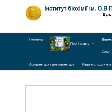
Головна
Дирек
Про Інститут
Семі
Аспірантура і докторантура
Рада молодих вче