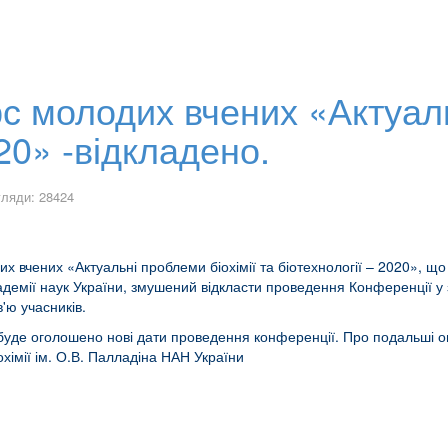
 молодих вчених «Актуаль
020» -відкладено.
ляди: 28424
х вчених «Актуальні проблеми біохімії та біотехнології – 2020», що
академії наук України, змушений відкласти проведення Конференції у з
'ю учасників.
 буде оголошено нові дати проведення конференції. Про подальші 
хімії ім. О.В. Палладіна НАН України