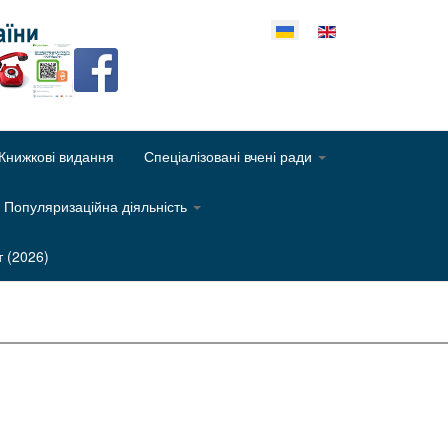
еріть свою мову
Книжкові видання
Спеціалізовані вчені ради
Популяризаційна діяльність
т (2026)