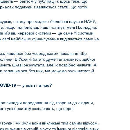
пішають — раптом у публікації є щось таке, що
рналах подекуди з’являються статті, що потім
урсів, я кажу про медико-біологічні науки в НАНУ,
и, якщо, наприклад, наш Інститут імені Палладіна,
хімії м’язів, нервової системи — це саме ті системи,
му світі найбільше фінансування виділяється саме на
и залишилися без «середнього» покоління. Ще
іння. В Україні багато дуже талановитої, здібної
ють цікаві результати, але їх потрібно навчати. А
о ми залишимося без них, ми можемо залишитися й
ID-19 — у світі і в нас?
про випадки передавання від тварини до людини,
кого університету зазначають, що перші
у грудні. Чи були вони викликані тим самим вірусом,
 вивчення мутацій вірусу та імунної відповіді в тих,