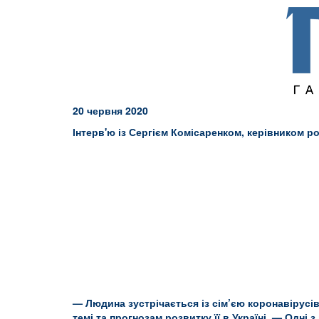
20 червня 2020
Інтерв'ю із Сергієм Комісаренком, керівником р
— Людина зустрічається із сім’єю коронавірусі
темі та прогнозам розвитку її в Україні. — Одні