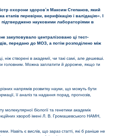
іністр охорони здоров’я Максим Степанов, який
а етапів перевірки, верифікацію і валідацію». І
ть підтверджено науковими лабораторіями в
 не закуповувало централізовано ці тест-
дів, передано до МОЗ, а потім розподілено між
 ніж створені в академії, чи такі самі, але дешевші.
ти головним. Можна заплатити й дорожче, якщо ти
, різних напрямів розвитку науки, що можуть бути
мації, її аналіз та надання порад, прогнозів,
ту молекулярної біології та генетики академік
екційних хвороб імені Л. В. Громашевського НАМН,
ми. Навіть є вислів, що зараз статті, які б раніше не