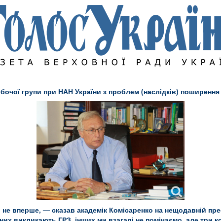
обочої групи при НАН України з проблем (наслідків) поширення
в не вперше, — сказав академік Комісаренко на нещодавній пре
 з них викликають ГРЗ, інших ми взагалі не помічаємо, але три