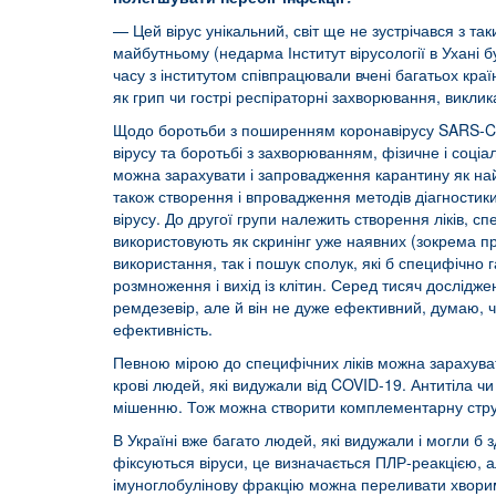
— Цей вірус унікальний, світ ще не зустрічався з та
майбутньому (недарма Інститут вірусології в Ухані 
часу з інститутом співпрацювали вчені багатьох кра
як грип чи гострі респіраторні захворювання, викл
Щодо боротьби з поширенням коронавірусу SARS-CoV
вірусу та боротьбі з захворюванням, фізичне і соц
можна зарахувати і запровадження карантину як на
також створення і впровадження методів діагностик
вірусу. До другої групи належить створення ліків, 
використовують як скринінг уже наявних (зокрема п
використання, так і пошук сполук, які б специфічно
розмноження і вихід із клітин. Серед тисяч дослідже
ремдезевір, але й він не дуже ефективний, думаю, ч
ефективність.
Певною мірою до специфічних ліків можна зарахувати
крові людей, які видужали від COVID-19. Антитіла чи
мішенню. Тож можна створити комплементарну структу
В Україні вже багато людей, які видужали і могли б з
фіксуються віруси, це визначається ПЛР-реакцією, а
імуноглобулінову фракцію можна переливати хвори