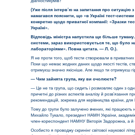
діагностикумів?
(Уже після інтерв’ю на запитання про ситуацію 
намагався пояснити, що «в Україні тест-системи 
конкретно щодо приватної компанії: «Зразки те
Україні».
Відповідь міністра напустила ще більше туману.
системи, зараз використовується те, що було на
лабораторіями». Повна цитата. — Л. О.).
Я не проти того, щоб тести створювали в приватних ко
Поки що немає жодних даних щодо якості тестів, с
отримуєш значно якісніше. Але якщо ти отримуєш гір
— Чим зайнята група, яку ви очолюєте?
— Це не та група, що сидить і розмовляє один з одни
причетні до різних аспектів аналізу й розв’язання 
рекомендацій, зокрема для керівництва країни, для 
Тому до групи було залучено вчених, які працюють не
Михайло Тукало, президент НАМН України, академік 
член-кореспондент НАМНУ Вікторія Задорожна, а й е
Особисто я проводжу скринінг світової наукової літер