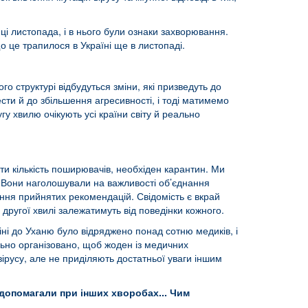
інці листопада, і в нього були ознаки захворювання.
о це трапилося в Україні ще в листопаді.
о структурі відбудуться зміни, які призведуть до
сти й до збільшення агресивності, і тоді матимемо
гу хвилю очікують усі країни світу й реально
и кількість поширювачів, необхіден карантин. Ми
і. Вони наголошували на важливості об’єднання
нання прийнятих рекомендацій. Свідомість є вкрай
 другої хвилі залежатимуть від поведінки кожного.
ні до Уханю було відряджено понад сотню медиків, і
ильно організовано, щоб жоден із медичних
ірусу, але не приділяють достатньої уваги іншим
і допомагали при інших хворобах... Чим