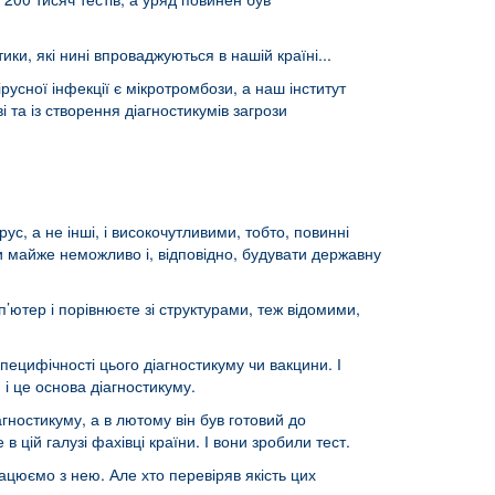
ики, які нині впроваджуються в нашій країні...
усної інфекції є мікротромбози, а наш інститут
 та із створення діагностикумів загрози
ус, а не інші, і високочутливими, тобто, повинні
и майже неможливо і, відповідно, будувати державну
’ютер і порівнюєте зі структурами, теж відомими,
специфічності цього діагностикуму чи вакцини. І
 і це основа діагностикуму.
агностикуму, а в лютому він був готовий до
 цій галузі фахівці країни. І вони зробили тест.
рацюємо з нею. Але хто перевіряв якість цих