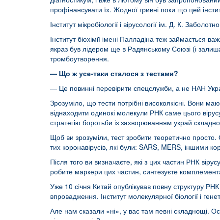
профінансувати їх. Жодної гривні поки що цей інстит
Інститут мікробіології і вірусології ім. Д. К. Забол
Інститут біохімії імені Палладіна теж займається в
якраз був лідером ще в Радянському Союзі (і залишає
тромбоутворення.
— Що ж усе-таки сталося з тестами?
— Це повинні перевірити спецслужби, а не НАН Укра
Зрозуміло, що тести потрібні високоякісні. Вони маю
віднаходити одинокі молекули РНК саме цього вірус
стратегію боротьби із захворюванням украй складно
Щоб ви зрозуміли, тест зробити теоретично просто. 
тих коронавірусів, які були: SARS, MERS, іншими кор
Після того ви визначаєте, які з цих частин РНК вірус
робите маркери цих частин, синтезуєте комплементарн
Уже 10 січня Китай опублікував повну структуру РНК в
впровадження. Інститут молекулярної біології і гене
Але нам сказали «ні», у вас там певні складнощі. Ос