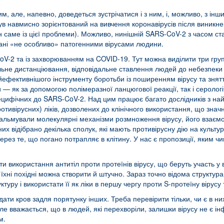
ким, але, напевно, доведеться зустрічатися і з ним, і, можливо, з 
був навмисно зорієнтований на вивчення коронавірусів після виникн
їн саме із цієї проблеми). Можливо, нинішній SARS-CoV-2 з часом с
икані «не особливо» патогенними вірусами людини.
-2 та із захворюванням на COVID-19. Тут можна виділити три гру
іальне дистанціювання, відповідальне ставлення людей до небезпек
йефективнішого інструменту боротьби із поширенням вірусу та знят
и — як за допомогою полімеразної ланцюгової реакції, так і сероло
специфічних до SARS-CoV-2. Над цим працює багато дослідників з на
ротивірусних) ліків, дозволених до клінічного використання, що зн
 гальмували молекулярні механізми розмноження вірусу, його взаєм
них відібрано декілька сполук, які мають противірусну дію на культу
ерез те, що погано потрапляє в клітину. У нас є пропозиції, яким 
 використання антитіл проти протеїнів вірусу, що беруть участь у в
 їхні похідні можна створити й штучно. Зараз точно відома структура
ру і використати її як ліки в першу чергу проти S-протеїну вірусу
дати кров задля порятунку інших. Треба перевірити тільки, чи є в ни
ле вважається, що в людей, які перехворіли, залишки вірусу не є ін
м.