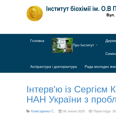
Головна
Дирек
Про Інститут
Семі
Аспірантура і докторантура
Рада молодих вче
Інтерв'ю із Сергієм 
НАН України з пробл
Комісаренко С.
08 липня 2020
Перегляди: 3