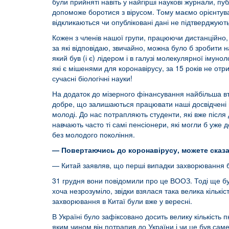
були прийняті навіть у найгірші наукові журнали, п
допоможе боротися з вірусом. Тому маємо орієнтуват
відкликаються чи опубліковані дані не підтверджуют
Кожен з членів нашої групи, працюючи дистанційно, 
за які відповідаю, звичайно, можна було б зробити 
який був (і є) лідером і в галузі молекулярної імуноло
які є мішенями для коронавірусу, за 15 років не отр
сучасні біологічні науки!
На додаток до мізерного фінансування найбільша вт
добре, що залишаються працювати наші досвідчені пе
молоді. До нас потрапляють студенти, які вже після 
навчають часто ті самі пенсіонери, які могли б уж
без молодого покоління.
— Повертаючись до коронавірусу, можете сказат
— Китай заявляв, що перші випадки захворювання б
31 грудня вони повідомили про це ВООЗ. Тоді ще б
хоча незрозуміло, звідки взялася така велика кільк
захворювання в Китаї були вже у вересні.
В Україні було зафіксовано досить велику кількість 
яким чином він потрапив до України і чи це був саме