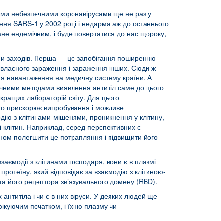
іншими небезпечними коронавірусами ще не раз у
ення SARS-1 у 2002 році і недарма аж до останнього
тане ендемічним, і буде повертатися до нас щороку,
пи заходів. Перша — це запобігання поширенню
и власного зараження і зараження інших. Сюди ж
тя навантаження на медичну систему країни. А
гічними методами виявлення антитіл саме до цього
йкращих лабораторій світу. Для цього
ачно прискорює випробування і можливе
одію з клітинами-мішенями, проникнення у клітину,
рі клітин. Наприклад, серед перспективних є
чином полегшити це потрапляння і підвищити його
заємодії з клітинами господаря, вони є в плазмі
 протеїну, який відповідає за взаємодію з клітиною-
 та його рецептора зв’язувального домену (RBD).
х антитіла і чи є в них віруси. У деяких людей ще
фікуючим початком, і їхню плазму чи