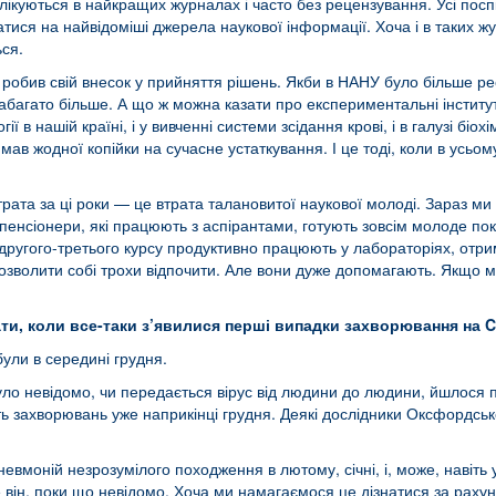
ублікуються в найкращих журналах і часто без рецензування. Усі пос
ися на найвідоміші джерела наукової інформації. Хоча і в таких жу
ься.
робив свій внесок у прийняття рішень. Якби в НАНУ було більше рес
набагато більше. А що ж можна казати про експериментальні інститут
гії в нашій країні, і у вивченні системи зсідання крові, і в галузі біо
имав жодної копійки на сучасне устаткування. І це тоді, коли в усьо
рата за ці роки — це втрата талановитої наукової молоді. Зараз м
нсіонери, які працюють з аспірантами, готують зовсім молоде покол
другого-третього курсу продуктивно працюють у лабораторіях, отриму
е дозволити собі трохи відпочити. Але вони дуже допомагають. Якщ
и, коли все-таки з’явилися перші випадки захворювання на COV
ули в середині грудня.
уло невідомо, чи передається вірус від людини до людини, йшлося 
ість захворювань уже наприкінці грудня. Деякі дослідники Оксфордсь
пневмоній незрозумілого походження в лютому, січні, і, може, навіть 
 він, поки що невідомо. Хоча ми намагаємося це дізнатися за рахунок