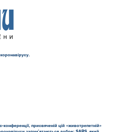
 коронавірусу.
с-конференції, присвяченій цій «животрепетній»
 коронавіруси запам’ятаються добре: SARS, який