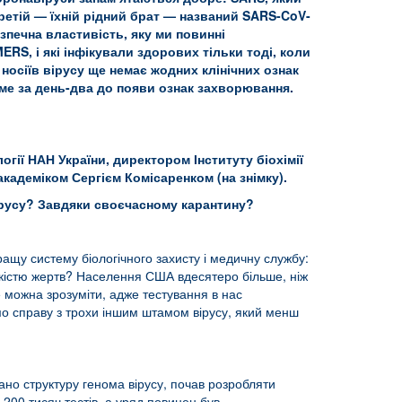
 третій — їхній рідний брат — названий SARS-CoV-
зпечна властивість, яку ми повинні
ERS, і які інфікували здорових тільки тоді, коли
носіїв вірусу ще немає жодних клінічних ознак
аме за день-два до появи ознак захворювання.
огії НАН України, директором Інституту біохімії
академіком Сергієм Комісаренком (на знімку).
вірусу? Завдяки своєчасному карантину?
ращу систему біологічного захисту і медичну службу:
ількістю жертв? Населення США вдесятеро більше, ніж
ще можна зрозуміти, адже тестування в нас
ємо справу з трохи іншим штамом вірусу, який менш
вано структуру генома вірусу, почав розробляти
200 тисяч тестів, а уряд повинен був