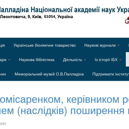
Об
ція
Українське біохімічне товариство
Наукові журнали
нари
Наукова бібліотека
Діяльність
Із історії ІБХ
них
Меморіальний музей О.В.Палладіна
Підтримати інститу
Комісаренком, керівником 
ем (наслідків) поширення 
0440