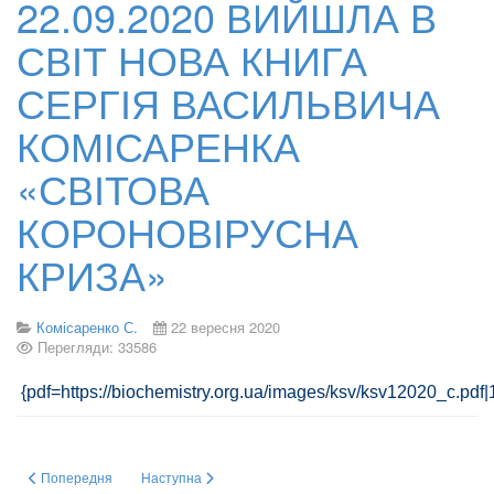
22.09.2020 ВИЙШЛА В
СВІТ НОВА КНИГА
СЕРГІЯ ВАСИЛЬВИЧА
КОМІСАРЕНКА
«СВІТОВА
КОРОНОВІРУСНА
КРИЗА»
Комісаренко С.
22 вересня 2020
Перегляди: 33586
{pdf=https://biochemistry.org.ua/images/ksv/ksv12020_c.pdf
Попередня стаття: ПОЛЮВАННЯ ВЧЕНИХ НА КОРОНАВІРУС SARS-COV-2
Наступна стаття: Під знаком Нобеля: лідери наукового п
Попередня
Наступна