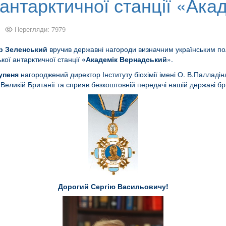
 антарктичної станції «Ак
Перегляди: 7979
 Зеленський
вручив державні нагороди визначним українським пол
кої антарктичної станції
«Академік Вернадський
».
упеня
нагороджений директор Інституту біохімії імені О. В.Палладі
еликій Британії та сприяв безкоштовній передачі нашій державі бри
Дорогий Сергію Васильовичу!