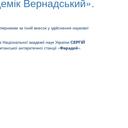
адемік Вернадський».
ярникам за їхній внесок у здійснення наукової
на Національної академії наук України
СЕРГІЙ
танської антарктичної станції «
Фарадей
».