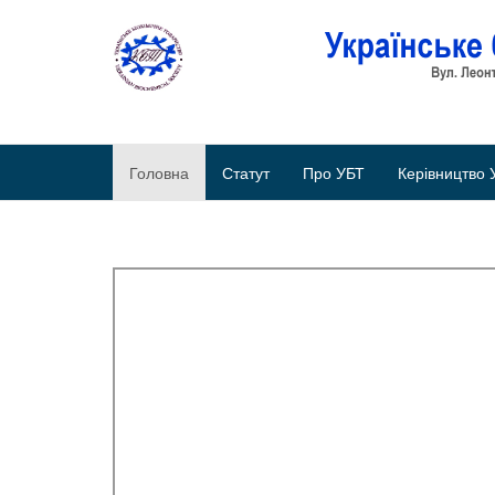
Головна
Статут
Про УБТ
Керівництво 