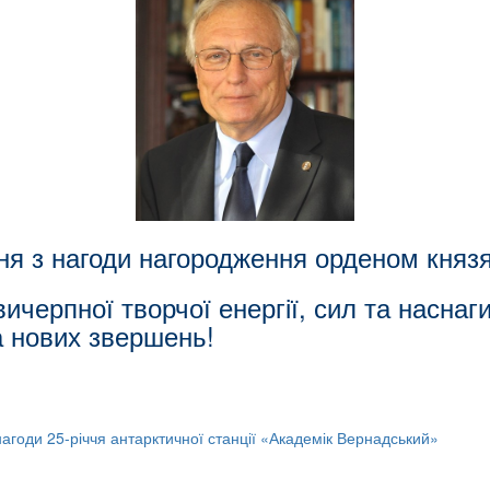
ня з нагоди нагородження орденом князя
ерпної творчої енергії, сил та наснаг
а нових звершень!
агоди 25-річчя антарктичної станції «Академік Вернадський»