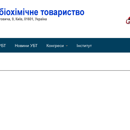
Об
УБТ
Новини УБТ
Конгреси
Інститут