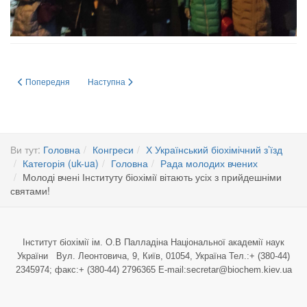
Попередня стаття: Facebook
Наступна стаття: Конференцію-конкурс молодих вчених «А
Попередня
Наступна
Ви тут:
Головна
Конгреси
Х Український біохімічний з’їзд
Категорія (uk-ua)
Головна
Рада молодих вчених
Молоді вчені Інституту біохімії вітають усіх з прийдешніми
святами!
Інститут біохімії ім. О.В Палладіна Національної академії наук
України Вул. Леонтовича, 9, Київ, 01054, Україна Тел.:+ (380-44)
2345974; факс:+ (380-44) 2796365 E-mail:secretar@biochem.kiev.ua