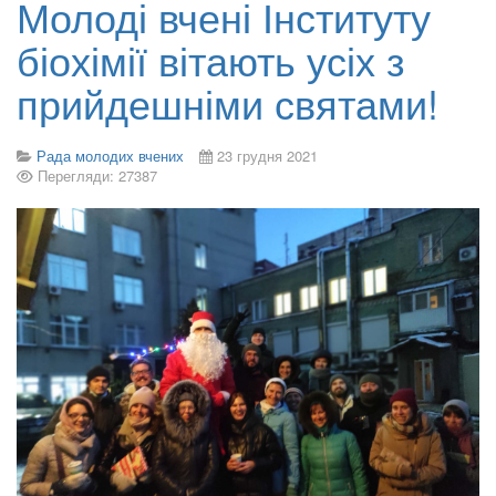
Молоді вчені Інституту
біохімії вітають усіх з
прийдешніми святами!
Рада молодих вчених
23 грудня 2021
Перегляди: 27387