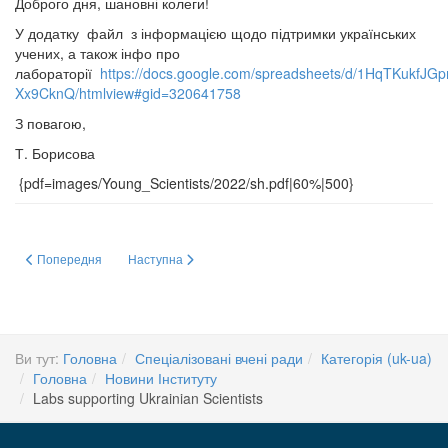
Доброго дня, шановні колеги!
У додатку файл з інформацією щодо підтримки українських
учених, а також інфо про
лабораторії
https://docs.google.com/spreadsheets/d/1HqTKuk
Xx9CknQ/htmlview#gid=320641758
З повагою,
Т. Борисова
{pdf=images/Young_Scientists/2022/sh.pdf|60%|500}
Попередня стаття: ПРЕЗИДІЯ НАЦІОНАЛЬНОЇ АКАДЕМІЇ НАУК УКРАЇНИ
Наступна стаття: НАУКА ТА МЕТРИКА
Попередня
Наступна
Ви тут:
Головна
Спеціалізовані вчені ради
Категорія (uk-ua)
Головна
Новини Інституту
Labs supporting Ukrainian Scientists