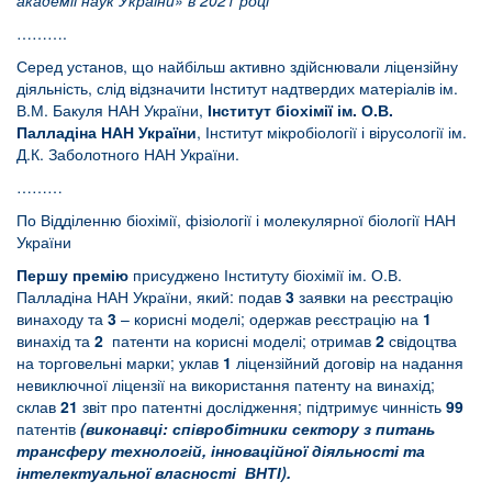
академії наук України» в 2021 році
……….
Серед установ, що найбільш активно здійснювали ліцензійну
діяльність, слід відзначити Інститут надтвердих матеріалів ім.
В.М. Бакуля НАН України,
Інститут біохімії ім. О.В.
Палладіна НАН України
, Інститут мікробіології і вірусології ім.
Д.К. Заболотного НАН України.
………
По Відділенню біохімії, фізіології і молекулярної біології НАН
України
Першу премію
присуджено Інституту біохімії ім. О.В.
Палладіна НАН України, який: подав
3
заявки на реєстрацію
винаходу та
3
– корисні моделі; одержав реєстрацію на
1
винахід та
2
патенти на корисні моделі; отримав
2
свідоцтва
на торговельні марки; уклав
1
ліцензійний договір на надання
невиключної ліцензії на використання патенту на винахід;
склав
21
звіт про патентні дослідження; підтримує чинність
99
патентів
(виконавці:
співробітники сектору з питань
трансферу технологій, інноваційної діяльності та
інтелектуальної власності ВНТІ).