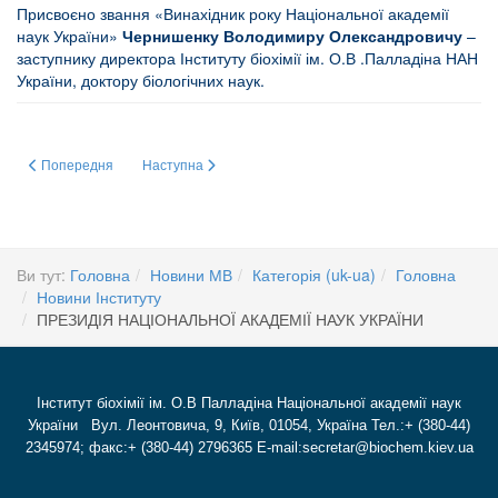
Присвоєно звання «Винахідник року Національної академії
наук України»
Чернишенку Володимиру Олександровичу
–
заступнику директора Інституту біохімії ім. О.В .Палладіна НАН
України, доктору біологічних наук.
Попередня стаття: Інформація щодо підтримки українських вчених з боку
Наступна стаття: Labs supporting Ukrainian Scientists
Попередня
Наступна
Ви тут:
Головна
Новини МВ
Категорія (uk-ua)
Головна
Новини Інституту
ПРЕЗИДІЯ НАЦІОНАЛЬНОЇ АКАДЕМІЇ НАУК УКРАЇНИ
Інститут біохімії ім. О.В Палладіна Національної академії наук
України Вул. Леонтовича, 9, Київ, 01054, Україна Тел.:+ (380-44)
2345974; факс:+ (380-44) 2796365 E-mail:secretar@biochem.kiev.ua