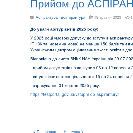
Прийом до АСПІРАН
Аспірантура і докторантура
18 травня 2023
П
До уваги
абітурієнтів
2025 року!
У 2025 році умовою допуску до вступу в аспірантуру
(ТНЗК та іноземна мова) не менше 150 балів та
єди
Українським центром оцінювання якості освіти відпо
Відповідно до листа ВНКК НАН України від 29.07.202
- прийом документів на конкурс з 03 по 12 вересня 2
- вступні іспити зі спеціальності з 15 по 24 вересня 
- зарахування 01 жовтня 2025 року.
https://testportal.gov.ua/vstupni-do-aspirantury/
Попередня стаття: ВСТУПНИЙ ІСПИТ 17 вересня 2025 року о
Наступна стаття: Супровід освітніх прог
Попередня
Наступна