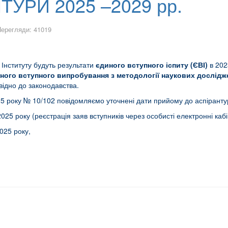
ТУРИ 2025 –2029 рр.
ерегляди: 41019
 Інституту будуть результати
єдиного вступного іспиту (ЄВІ)
в 202
ного вступного випробування з методології наукових дослідж
відно до законодавства.
5 року № 10/102 повідомляємо уточнені дати прийому до аспірантур
025 року (реєстрація заяв вступників через особисті електронні каб
2025 року,
 10:30, каб. 1-22, 1 корпус
рам та забезпечення якості: практичні аспекти акредитації