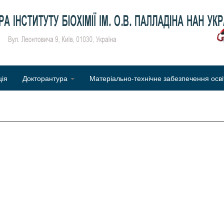
Об
ція
Докторантура
Матеріально-технічне забезпечення осві