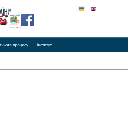
еріть свою мову
тнього процесу
Інститут