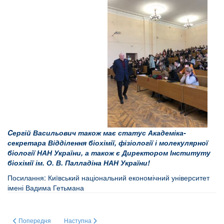
Cергій Васильович також має статус Академіка-
секретара Відділення біохімії, фізіології і молекулярної
біології НАН України, а також є Директором Інституту
біохімії ім. О. В. Палладіна НАН України!
Посилання:
Київський національний економічний
університет
імені Вадима Гетьмана
Попередня стаття: ЛІДЕРИ НАУКОВОГО ПРОГРЕСУ: ПІД ЗНАКОМ НОБЕ
Наступна стаття: Щиро поздоровляємо зі славним Юві
Попередня
Наступна