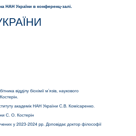
діна НАН України в конференц-залі.
УКРАЇНИ
ника відділу біохімії м’язів, наукового
 Костерін.
інституту академік НАН України С.В. Комісаренко.
ни С. О. Костерін
чених у 2023-2024 рр. Доповідає доктор філософії