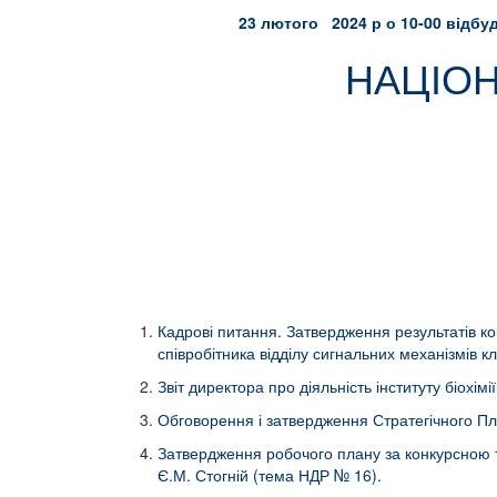
23 лютого 202
4 р о 10-00 відбу
НАЦІОН
Кадрові питання. Затвердження результатів кон
співробітника відділу сигнальних механізмів кл
Звіт директора про діяльність інституту біохім
Обговорення і затвердження Стратегічного План
Затвердження робочого плану за конкурсною т
Є.М. Стогній (тема НДР № 16).