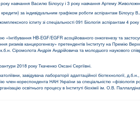
 4 року навчання Василю Білоусу і 3 року навчання Артему Живоложн
(3 кредити) за індивідуальним графіком роботи аспірантам Білоусу В.
мплексного іспиту зі спеціальності 091 Біологія аспірантам 4 року 
вою «Інгібування HB-EGF/EGFR асоційованого онкогенезу та застос
ня ризиків канцерогенезу» претендентів Інституту на Премію Верх
 к.б.н. Сіромолота Андрія Андрійовича та молодшого наукового співро
рантури 2018 року Ткаченко Оксані Сергіївні.
ліївни, завідувача лабораторії адаптаційної біотехнології, д.б.н., ст
ію член-кореспондента НАН України за спеціальністю «фізіологія рос
нізацію освітнього процесу в Інституті біохімії ім. О.В. Паллалдін
молекулярні механізми інгібування активних сайтів ключових протеїнів гемоста