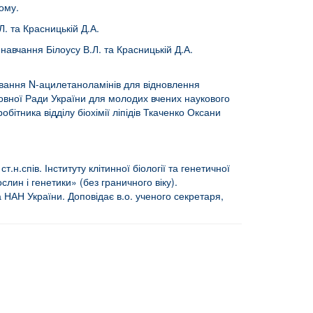
ому.
Л. та Красницькій Д.А.
навчання Білоусу В.Л. та Красницькій Д.А.
ування N-ацилетаноламінів для відновлення
овної Ради України для молодих вчених наукового
бітника відділу біохімії ліпідів Ткаченко Оксани
.н.спів. Інституту клітинної біології та генетичної
лин і генетики» (без граничного віку).
а НАН України. Доповідає в.о. ученого секретаря,
зу