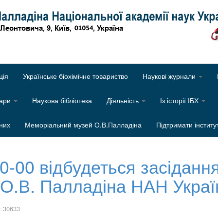
Об
ція
Українське біохімічне товариство
Наукові журнали
нари
Наукова бібліотека
Діяльність
Із історії ІБХ
них
Меморіальний музей О.В.Палладіна
Підтримати інститу
10-00 відбудеться засіданн
м. О.В. Палладіна НАН Укра
: 30633