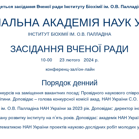
деться засідання Вченої ради Інституту Біохімії ім. О.В. Палла
АЛЬНА АКАДЕМІЯ НАУК 
ІНСТИТУТ БІОХІМІЇ ІМ. О.В. ПАЛЛАДІНА
ЗАСІДАННЯ ВЧЕНОЇ РАДИ
10-00 23 лютого 2024 р.
конференц-зал/он-лайн
Порядок денний
курсів на заміщення вакантних посад: Провідного наукового співробіт
ітини. Доповідає – голова конкурсної комісії акад. НАН України С.О.
ії ім. О.В. Палладіна НАН України за 2023 рік. Доповідає: директор 
у розвитку інституту на п’ять років. Доповідає: академік НАН Украї
ематикою НАН України проектів науково-дослідних робіт молодих у