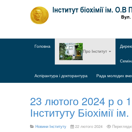
Головна
Дирек
Про Інститут
Семі
Аспірантура і докторантура
Рада молодих вче
23 лютого 2024 р о 
Інституту Біохімії і
Новини Інституту
22 лютого 2024
Перегляди