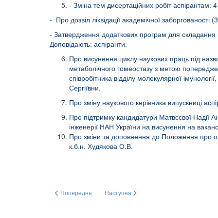
- Зміна тем дисертаційних робіт аспірантам:
- Про дозвіл ліквідації академічної заборгованості 
- Затвердження додаткових програм для складання ко
Доповідають: аспіранти.
Про висунення циклу наукових праць під наз
метаболічного гомеостазу з метою попереджен
співробітника відділу молекулярної імунології,
Сергіївни.
Про зміну наукового керівника випускниці аспі
Про підтримку кандидатури Матвєєвої Надії Анато
інженерії НАН України на висунення на ваканс
Про зміни та доповнення до Положення про орга
к.б.н. Худякова О.В.
Попередня стаття: ТЕЛЕФОННИЙ ДОВІДНИК ОНОВЛЕНО!
Наступна стаття: Cтруктура, функції та 
Попередня
Наступна