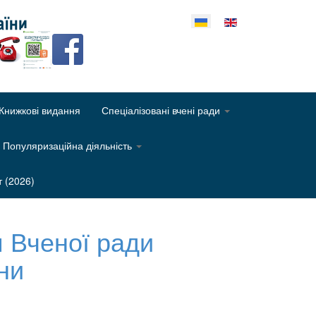
еріть свою мову
Книжкові видання
Спеціалізовані вчені ради
Популяризаційна діяльність
т (2026)
я Вченої ради
їни