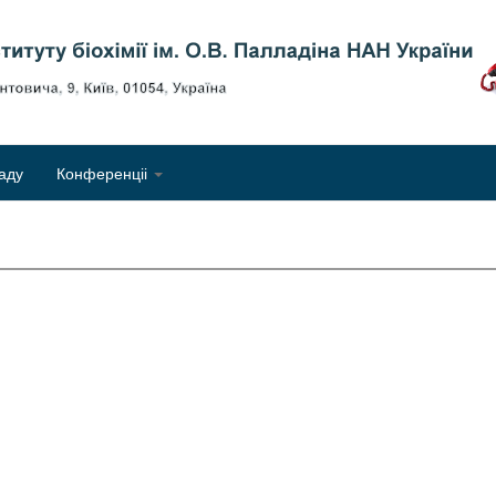
Об
аду
Конференціі