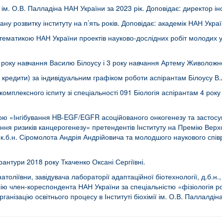
ії ім. О.В. Палладіна НАН України за 2023 рік. Доповідає: директор 
у розвитку інституту на п’ять років. Доповідає: академік НАН Украї
ематикою НАН України проектів науково-дослідних робіт молодих у
 4 року навчання Василю Білоусу і 3 року навчання Артему Живоложн
(3 кредити) за індивідуальним графіком роботи аспірантам Білоусу В.
мплексного іспиту зі спеціальності 091 Біологія аспірантам 4 року 
вою «Інгібування HB-EGF/EGFR асоційованого онкогенезу та застос
ня ризиків канцерогенезу» претендентів Інституту на Премію Верх
 к.б.н. Сіромолота Андрія Андрійовича та молодшого наукового співро
рантури 2018 року Ткаченко Оксані Сергіївні.
ліївни, завідувача лабораторії адаптаційної біотехнології, д.б.н., ст
ію член-кореспондента НАН України за спеціальністю «фізіологія рос
нізацію освітнього процесу в Інституті біохімії ім. О.В. Паллалдін