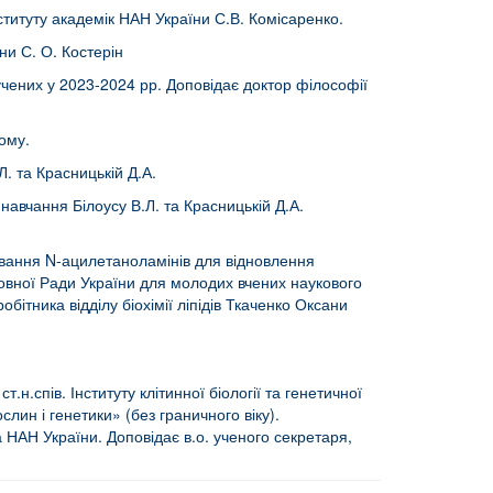
інституту академік НАН України С.В. Комісаренко.
ни С. О. Костерін
чених у 2023-2024 рр. Доповідає доктор філософії
ому.
Л. та Красницькій Д.А.
навчання Білоусу В.Л. та Красницькій Д.А.
ування N-ацилетаноламінів для відновлення
овної Ради України для молодих вчених наукового
бітника відділу біохімії ліпідів Ткаченко Оксани
.н.спів. Інституту клітинної біології та генетичної
лин і генетики» (без граничного віку).
а НАН України. Доповідає в.о. ученого секретаря,