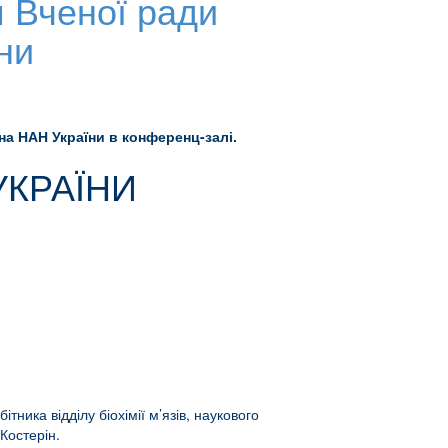
я Вченої ради
їни
діна НАН України в конференц-залі.
УКРАЇНИ
ника відділу біохімії м’язів, наукового
 Костерін.