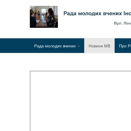
Рада молодих вчених
Новини МВ
Про Р