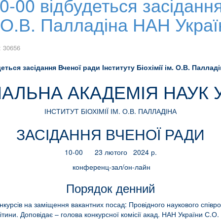
10-00 відбудеться засіданн
м. О.В. Палладіна НАН Укра
: 30656
деться засідання Вченої ради Інституту Біохімії ім. О.В. Палла
АЛЬНА АКАДЕМІЯ НАУК 
ІНСТИТУТ БІОХІМІЇ ІМ. О.В. ПАЛЛАДІНА
ЗАСІДАННЯ ВЧЕНОЇ РАДИ
10-00 23 лютого 2024 р.
конференц-зал/он-лайн
Порядок денний
курсів на заміщення вакантних посад: Провідного наукового співробіт
ітини. Доповідає – голова конкурсної комісії акад. НАН України С.О.