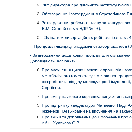
Звіт директора про діяльність інституту біохім
Обговорення і затвердження Стратегічного План
Затвердження робочого плану за конкурсною т
Є.М. Стогній (тема НДР № 16).
- Зміна тем дисертаційних робіт аспірантам:
- Про дозвіл ліквідації академічної заборгованості 
- Затвердження додаткових програм для складання ко
Доповідають: аспіранти.
Про висунення циклу наукових праць під наз
метаболічного гомеостазу з метою попереджен
співробітника відділу молекулярної імунології,
Сергіївни.
Про зміну наукового керівника випускниці аспі
Про підтримку кандидатури Матвєєвої Надії Анато
інженерії НАН України на висунення на ваканс
Про зміни та доповнення до Положення про орга
к.б.н. Худякова О.В.