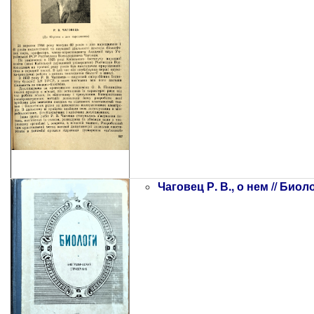
Чаговец Р. В., о нем // Биол