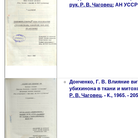
рук. Р. В. Чаговец
; АН УCСР, 
Донченко, Г. В. Влияние в
убихинона в ткани и митохон
Р. В. Чаговец
. - К., 1965. - 205