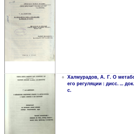
Халмурадов, А. Г. О мета
его регуляции : дисс. ... до
с.