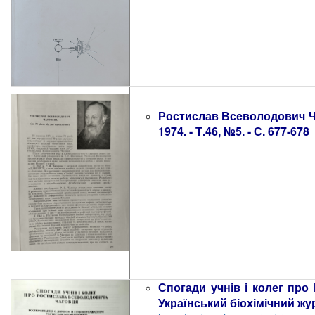
Ростислав Всеволодович Чаг
1974. - Т.46, №5. - С. 677-678
Спогади учнів і колег про
Український біохімічний журна