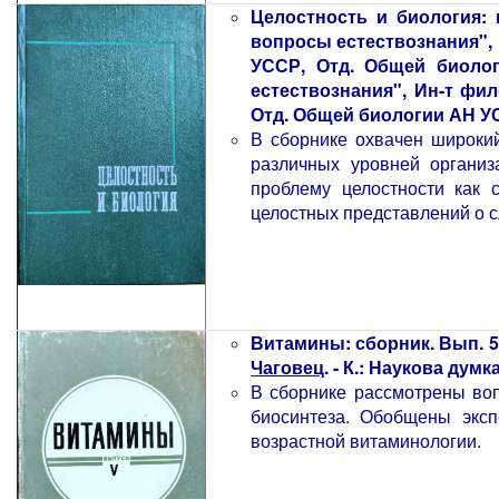
Целостность и биология:
вопросы естествознания",
УССР, Отд. Общей биоло
естествознания", Ин-т ф
Отд. Общей биологии АН У
В сборнике охвачен широкий
различных уровней организ
проблему целостности как 
целостных представлений о с
Витамины: сборник. Вып. 5
Чаговец
. - К.: Наукова думка,
В сборнике рассмотрены во
биосинтеза. Обобщены эксп
возрастной витаминологии.