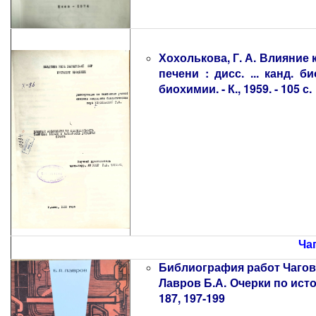
Хохолькова, Г. А. Влияние
печени : дисс. ... канд. б
биохимии. - К., 1959. - 105 с.
Чаг
Библиография работ Чаговца 
Лавров Б.А. Очерки по истор
187, 197-199