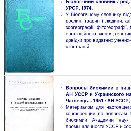
Біологічний словник / ред. 
УРСР, 1974.
У Біологічному словнику відо
рослин, тварин і людини, анат
зоогеографії, фітогеографії, 
еволюційного вчення, генетики,
довідки про видатних учених-
ілюстрацій.
Вопросы биохимии в пище
АН УССР и Украинского н
Чаговець
. - 1951 : АН УССР, 
Материалом для настоящег
конференции по вопросам 
биохимии Академии наук 
промышленности УССР и сост