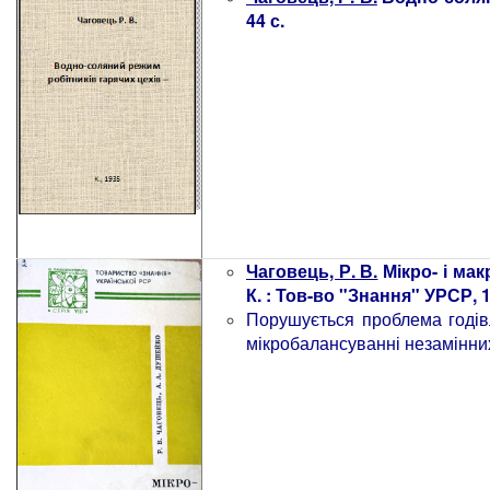
44 с.
Чаговець, Р. В.
Мікро- і мак
К. : Тов-во "Знання" УРСР, 19
Порушується проблема годівл
мікробалансуванні незамінних 