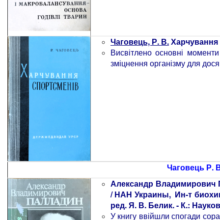
Чаговець, Р. В.
Харчування сп
Висвітлено основні моменти 
зміцнення організму для д
ося
Чаговець Р. В
Александр Владимирович П
/ НАН Украины, Ин-т биохи
ред. Я. В. Белик. - К.: Науков
У книгу ввійшли спогади сора