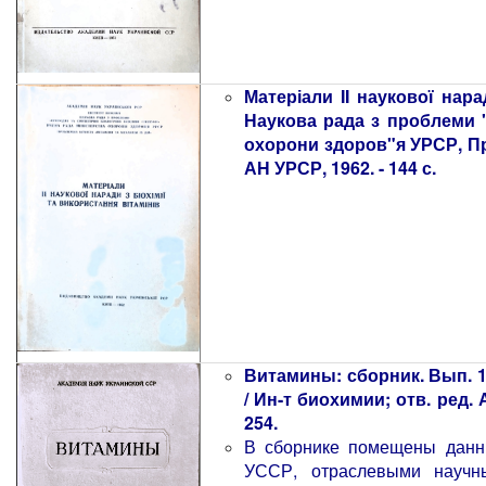
Матеріали II наукової нарад
Наукова рада з проблеми "
охорони здоров"я УРСР, Про
АН УРСР, 1962. - 144 с.
Витамины: сборник. Вып. 
/ Ин-т биохимии; отв. ред.
254.
В сборнике помещены данны
УССР, отраслевыми науч