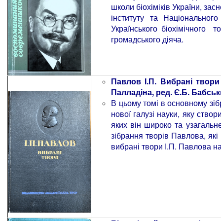
школи біохіміків України, зас
інституту та Національного
Українського біохімічного т
громадського діяча.
Павлов І.П. Вибрані твори 
Палладіна, ред. Є.Б. Бабськи
В цьому томі в основному зібр
нової галузі науки, яку створ
яких він широко та узагальне
зібрання творів Павлова, я
вибрані твори І.П. Павлова на