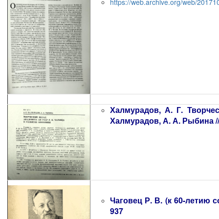
https://web.archive.org/web/20171
Халмурадов, А. Г. Творче
Халмурадов, А. А. Рыбина //
Чаговец Р. В. (к 60-летию со
937