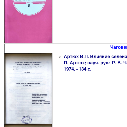
Чаговец
Артюх В.П. Влияние селена н
П. Артюх; науч. рук.: Р. В.
1974. - 134 с.