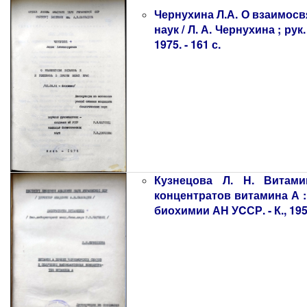
Чернухина Л.А. О взаимосвя
наук / Л. А. Чернухина ; ру
1975. - 161 с.
Кузнецова Л. Н. Витам
концентратов витамина А : Ди
биохимии АН УCСР. - К., 1952