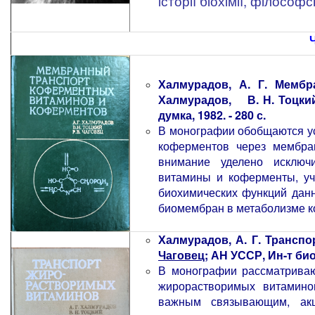
історії біохімії, філос
.....................
////////////////////////////////////
Халмурадов, А. Г. Мемб
Халмурадов, В. Н. Тоцки
думка, 1982. - 280 с.
В монографии обобщаются ус
коферментов через мембра
внимание уделено исключ
витамины и коферменты, уч
биохимических функций данн
биомембран в метаболизме 
Халмурадов, А. Г. Транспо
Чаговец
; АН УССР, Ин-т биох
В монографии рассматриваю
жирорастворимых витамино
важным связывающим, ак