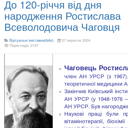
До 120-річчя від дня
народження Ростислава
Всеволодовича Чаговця
Віртуальні виставки(бібл)
07 вересня 2024
Перегляди: 2197
.........................................
Чаговець Ростисл
член АН УРСР (з 1967). 
теоретичної медицини 
Закінчив Київський інст
АН УРСР (у 1948-1976 – 
АН УРСР. Був нагородж
Наукові праці були пр
вітамінотерапії, біохім