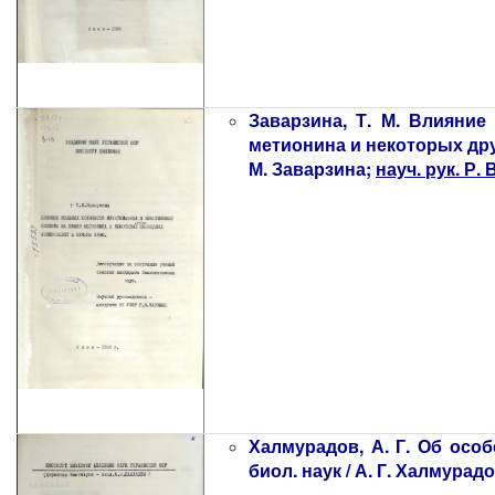
Заварзина, Т. М. Влияни
метионина и некоторых други
М. Заварзина;
науч. рук. Р. 
Халмурадов, А. Г. Об особ
биол. наук / А. Г. Халмурад