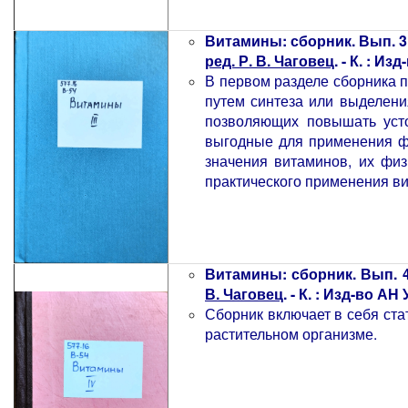
Витамины: сборник. Вып. 3
ред. Р. В. Чаговец
. - К. : Из
В первом разделе сборника 
путем синтеза или выделения
позволяющих повышать усто
выгодные для применения ф
значения витаминов, их фи
практического применения ви
Витамины: сборник. Вып. 
В. Чаговец
. - К. : Изд-во АН 
Сборник включает в себя ст
растительном организме.