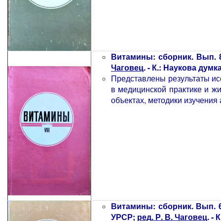
Витамины: сборник. Вып. 
Чаговец
. - К.: Наукова думка,
Представлены результаты ис
в медицинской практике и ж
объектах, методики изучения
Витамины: сборник. Вып. 
УРСР;
ред. Р. В. Чаговец
. -