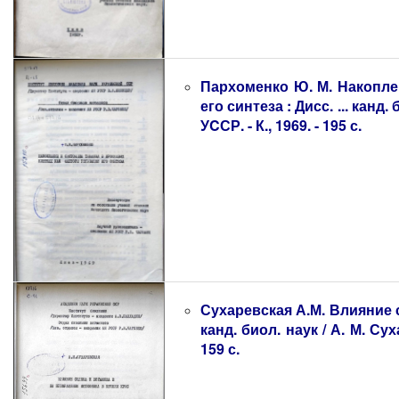
Пархоменко Ю. М. Накопле
его синтеза : Дисс. ... канд
УCСР. - К., 1969. - 195 с.
Сухаревская А.М. Влияние с
канд. биол. наук / А. М. Сух
159 с.