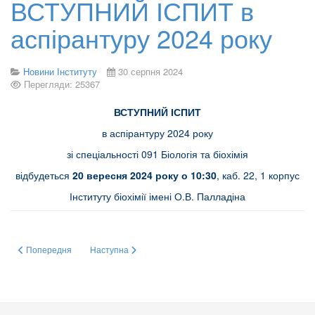
ВСТУПНИЙ ІСПИТ в
аспірантуру 2024 року
Новини Інституту
30 серпня 2024
Перегляди: 25367
ВСТУПНИЙ ІСПИТ
в аспірантуру 2024 року
зі спеціальності 091 Біологія та біохімія
відбудеться
20 вересня 2024 року о 10:30
, каб. 22, 1 корпус
Інституту біохімії імені О.В. Палладіна
Попередня стаття: Сучасне рішення для візуалізації гелів та блотів від
Наступна стаття: КОМІСАРЕНКА С.В. обрано прези
Попередня
Наступна