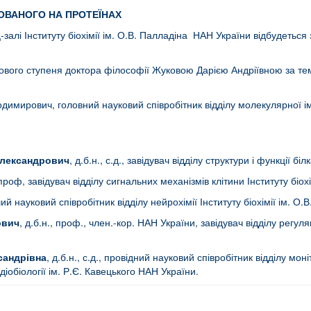
БОВАНОГО НА ПРОТЕЇНАХ
залі Інституту біохімії ім. О.В. Палладіна НАН України відбудеться
укового ступеня доктора філософії Жуковою Дарією Андріївною за т
димирович, головний науковий співробітник відділу молекулярної іму
Олександрович
, д.б.н., с.д., завідувач відділу структури і функції б
, проф, завідувач відділу сигнальних механізмів клітини Інституту біо
рший науковий співробітник відділу нейрохімії Інституту біохімії ім. О
ович
, д.б.н., проф., член.-кор. НАН України, завідувач відділу регуляц
сандрівна
, д.б.н., с.д., провідний науковий співробітник відділу мо
діобіології ім. Р.Є. Кавецького НАН України.