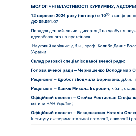
БІОЛОГІЧНІ ВЛАСТИВОСТІ КУРКУМІНУ, АДСОР
30
12
вересня 2024 року (четвер) о 10
в конференц-
ДФ 09.091.07
Порядок денний: захист дисертації на здобуття на
адсорбованого на протеїнах
»
Науковий керівник: д.б.н., проф. Колибо Денис Воло
України
Склад разової спеціалізованої вченої ради:
Голова вченої ради – Чернишенко Володимир 
Рецензент – Дробот Людмила Борисівна
, д.б.н.
Рецензент – Канюк Микола Ігорович
, к.б.н., ста
Офіційний опонент – Стойка Ростислав Стефан
клітини НАН України;
Офіційний опонент – Бездєнєжних Наталія Олек
Інституту експериментальної патології, онкології і ра