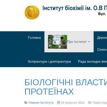
Головна
Дирек
Про Інститут
Семі
Аспірантура і докторантура
Рада молодих вче
БІОЛОГІЧНІ ВЛАС
ПРОТЕЇНАХ
Новини Інституту
05 вересня 2024
Перегляди