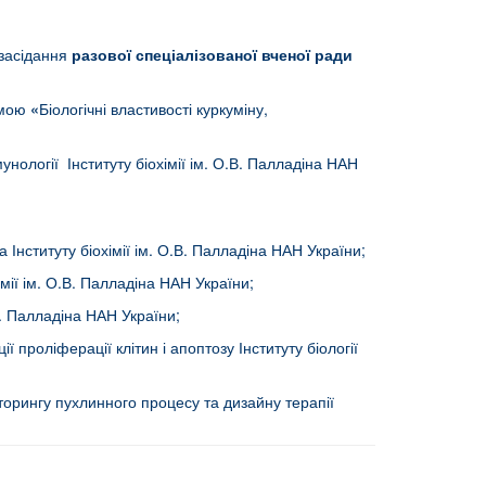
 засідання
разової спеціалізованої вченої ради
емою
«
Біологічні властивості куркуміну,
нології Інституту біохімії ім. О.В. Палладіна НАН
ілка Інституту біохімії ім. О.В. Палладіна НАН України;
хімії ім. О.В. Палладіна НАН України;
.В. Палладіна НАН України;
ії проліферації клітин і апоптозу Інституту біології
ніторингу пухлинного процесу та дизайну терапії