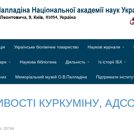
Об
ція
Українське біохімічне товариство
Наукові журнали
нари
Наукова бібліотека
Діяльність
Із історії ІБХ
них
Меморіальний музей О.В.Палладіна
Підтримати інститу
ТИВОСТІ КУРКУМІНУ, АД
: 25746