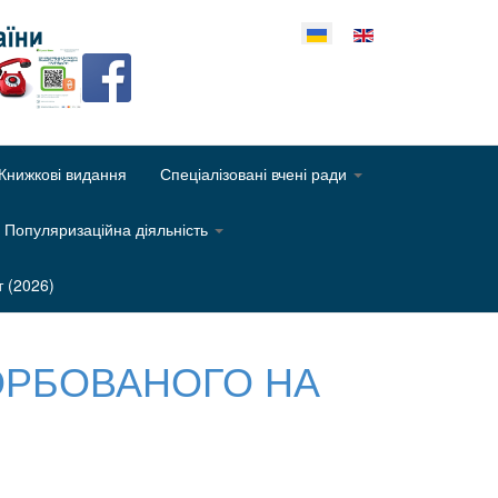
еріть свою мову
Книжкові видання
Спеціалізовані вчені ради
Популяризаційна діяльність
т (2026)
СОРБОВАНОГО НА