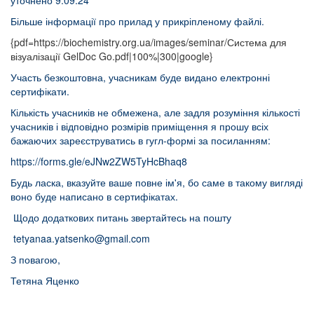
уточнено 9.09.24
Більше інформації про прилад у прикріпленому файлі.
{pdf=https://biochemistry.org.ua/images/seminar/Система для
візуалізації GelDoc Go.pdf|100%|300|google}
Участь безкоштовна, учасникам буде видано електронні
сертифікати.
Кількість учасників не обмежена, але задля розуміння кількості
учасників і відповідно розмірів приміщення я прошу всіх
бажаючих зареєструватись в гугл-формі за посиланням:
https://forms.gle/eJNw2ZW5TyHcBhaq8
Будь ласка, вказуйте ваше повне ім'я, бо саме в такому вигляді
воно буде написано в сертифікатах.
Щодо додаткових питань звертайтесь на пошту
tetyanaa.yatsenko@gmail.com
З повагою,
Тетяна Яценко