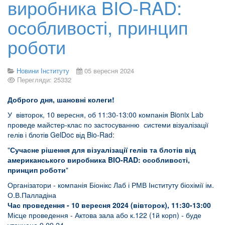
виробника BIO-RAD:
особливості, принцип
роботи
Новини Інституту
05 вересня 2024
Перегляди: 25332
Доброго дня, шановні колеги!
У вівторок, 10 вересня, об 11:30-13:00 компанія Bionix Lab
проведе майстер-клас по застосуванню системи візуалізації
гелів і блотів GelDoc від Bio-Rad:
"
Сучасне рішення для візуалізації гелів та блотів від
американського виробника BIO-RAD: особливості,
принцип роботи
"
Організатори - компанія Біонікс Лаб і РМВ Інституту біохімії ім.
О.В.Палладіна
Час проведення - 10 вересня 2024 (вівторок), 11:30-13:00
Місце проведення - Актова зала або к.122 (1й корп) - буде