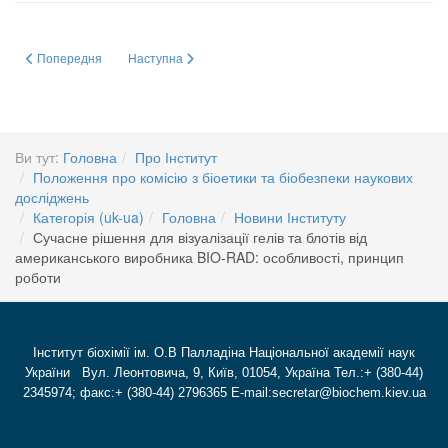
Попередня стаття: ДОСЛІДЖЕННЯ СПОЛУК КАЛІКС[4]АРЕНОВОГО РЯ
Наступна стаття: ВСТУПНИЙ ІСПИТ в аспірантуру 2024
Попередня
Наступна
Ви тут:
Головна
Про Інститут
Положення про комісію з біоетики та біобезпеки наукових
досліджень
Категорія (uk-ua)
Головна
Новини Інституту
Сучасне рішення для візуалізації гелів та блотів від
американського виробника BIO-RAD: особливості, принцип
роботи
Інститут біохімії ім. О.В Палладіна Національної академії наук
України Вул. Леонтовича, 9, Київ, 01054, Україна Тел.:+ (380-44)
2345974; факс:+ (380-44) 2796365 E-mail:secretar@biochem.kiev.ua