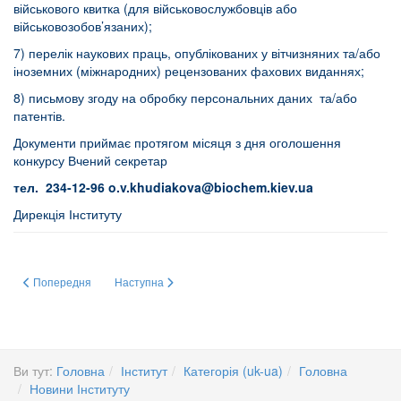
військового квитка (для військовослужбовців або
військовозобов’язаних);
7) перелік наукових праць, опублікованих у вітчизняних та/або
іноземних (міжнародних) рецензованих фахових виданнях;
8) письмову згоду на обробку персональних даних та/або
патентів.
Документи приймає протягом місяця з дня оголошення
конкурсу Вчений секретар
тел. 234-12-96
o.v.khudiakova@biochem.kiev.ua
Дирекція Інституту
Попередня стаття: Зустріч заступника директора Інституту академіка НАН
Наступна стаття: ЗУСТРІЧ З ПРОВІДНИМИ ОСВІТЯН
Попередня
Наступна
Ви тут:
Головна
Інститут
Категорія (uk-ua)
Головна
Новини Інституту