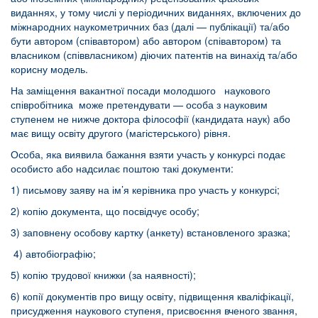
виданнях, у тому числі у періодичних виданнях, включених до
міжнародних наукометричних баз (далі — публікації) та/або
бути автором (співавтором) або автором (співавтором) та
власником (співвласником) діючих патентів на винахід та/або
корисну модель.
На заміщення вакантної посади молодшого наукового
співробітника може претендувати — особа з науковим
ступенем не нижче доктора філософії (кандидата наук) або
має вищу освіту другого (магістерського) рівня.
Особа, яка виявила бажання взяти участь у конкурсі подає
особисто або надсилає поштою такі документи:
1) письмову заяву на ім’я керівника про участь у конкурсі;
2) копію документа, що посвідчує особу;
3) заповнену особову картку (анкету) встановленого зразка;
4) автобіографію;
5) копію трудової книжки (за наявності);
6) копії документів про вищу освіту, підвищення кваліфікації,
присудження наукового ступеня, присвоєння вченого звання,