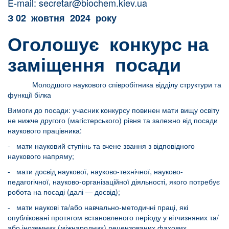
E-mail:
secretar@biochem.kiev.ua
З 02 жовтня 2024 року
Оголошує конкурс на
заміщення посади
Молодшого наукового співробітника відділу структури та
функції білка
Вимоги до посади: учасник конкурсу повинен мати вищу освіту
не нижче другого (магістерського) рівня та залежно від посади
наукового працівника:
- мати науковий ступінь та вчене звання з відповідного
наукового напряму;
- мати досвід наукової, науково-технічної, науково-
педагогічної, науково-організаційної діяльності, якого потребує
робота на посаді (далі — досвід);
- мати наукові та/або навчально-методичні праці, які
опубліковані протягом встановленого періоду у вітчизняних та/
або іноземних (міжнародних) рецензованих фахових