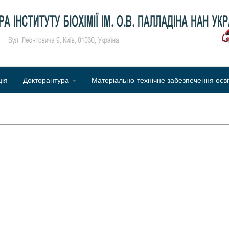
Об
ція
Докторантура
Матеріально-технічне забезпечення осві