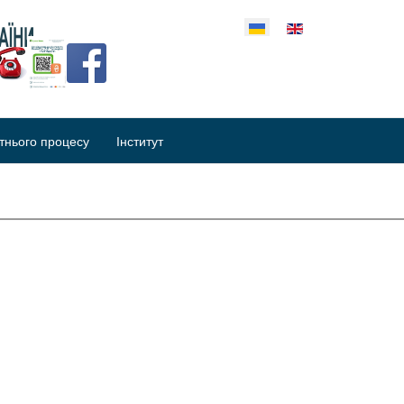
еріть свою мову
тнього процесу
Інститут