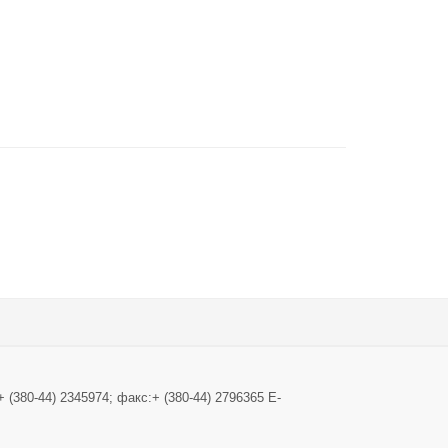
ого освітньо-наукового рівня вищої освіти ступеня доктора філософії галузі зна
+ (380-44) 2345974; факс:+ (380-44) 2796365 E-