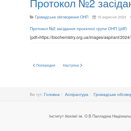
Протокол №2 засіда
Громадське обговорення ОНП
16 вересня 2024
Протокол №2 засідання проєктної групи ОНП (pdf)
{pdf=https://biochemistry.org.ua/images/aspirant/2
Попередня стаття: Опитування
Наступна стаття: 13 вересня в Інституті 
Попередня
Наступна
Ви тут:
Головна
Аспірантура
Громадське обгов
Інститут біохімії ім. О.В Палладіна Національ