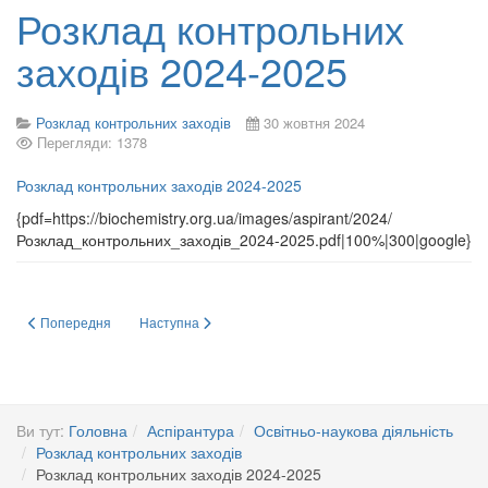
Розклад контрольних
заходів 2024-2025
Розклад контрольних заходів
30 жовтня 2024
Перегляди: 1378
Розклад контрольних заходів 2024-2025
{pdf=https://biochemistry.org.ua/images/aspirant/2024/
Розклад_контрольних_заходів_2024-2025.pdf|100%|300|google}
Попередня стаття: Розклад контрольних заходів 2025-2029
Наступна стаття: Розклад контрольних заходів за інди
Попередня
Наступна
Ви тут:
Головна
Аспірантура
Освітньо-наукова діяльність
Розклад контрольних заходів
Розклад контрольних заходів 2024-2025