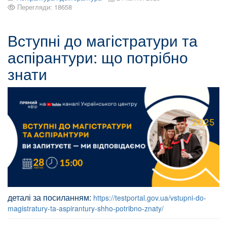
Перегляди: 18658
Вступні до магістратури та
аспірантури: що потрібно
знати
деталі за посиланням:
https://testportal.gov.ua/vstupni-do-
magistratury-ta-aspirantury-shho-potribno-znaty/