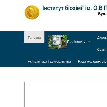
Головна
Дирек
Про Інститут
Семі
Аспірантура і докторантура
Рада молодих вче