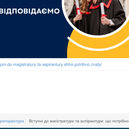
tupni-do-magistratury-ta-aspirantury-shho-potribno-znaty/
 2026 році
вступної кампанії до аспірантури у 2026 році
докторантура
Вступні до магістратури та аспірантури: що потрібно