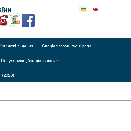
еріть свою мову
Книжкові видання
Спеціалізовані вчені ради
Популяризаційна діяльність
т (2026)