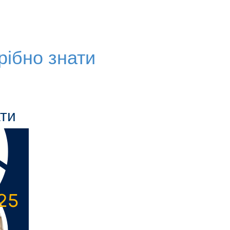
рібно знати
ати