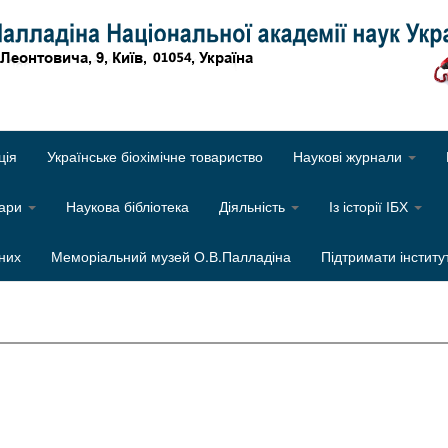
Об
ція
Українське біохімічне товариство
Наукові журнали
нари
Наукова бібліотека
Діяльність
Із історії ІБХ
них
Меморіальний музей О.В.Палладіна
Підтримати інститу