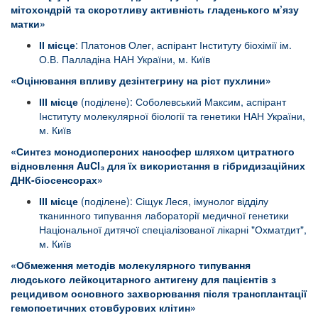
мітохондрій та скоротливу активність гладенького м’язу
матки»
ІІ місце
: Платонов Олег, аспірант Інституту біохімії ім.
О.В. Палладіна НАН України, м. Київ
«Оцінювання впливу дезінтегрину на ріст пухлини»
ІІІ місце
(поділене): Соболевський Максим, аспірант
Інституту молекулярної біології та генетики НАН України,
м. Київ
«Синтез монодисперсних наносфер шляхом цитратного
відновлення AuCl₃ для їх використання в гібридизаційних
ДНК-біосенсорах»
ІІІ місце
(поділене): Сіщук Леся, імунолог відділу
тканинного типування лабораторії медичної генетики
Національної дитячої спеціалізованої лікарні "Охматдит",
м. Київ
«Обмеження методів молекулярного типування
людського лейкоцитарного антигену для пацієнтів з
рецидивом основного захворювання після трансплантації
гемопоетичних стовбурових клітин»