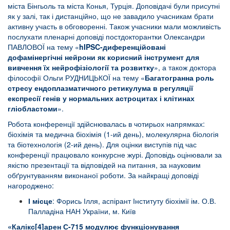
міста Бінгьоль та міста Конья, Турція. Доповідачі були присутні
як у залі, так і дистанційно, що не завадило учасникам брати
активну участь в обговоренні. Також учасники мали можливість
послухати пленарні доповіді постдокторантки Олександри
ПАВЛОВОЇ на тему «
hIPSC-диференційовані
дофамінергічні нейрони як корисний інструмент для
вивчення їх нейрофізіології та розвитку
», а також доктора
філософії Ольги РУДНИЦЬКОЇ на тему «
Багатогранна роль
стресу ендоплазматичного ретикулума в регуляції
експресії генів у нормальних астроцитах і клітинах
гліобластоми
».
Робота конференції здійснювалась в чотирьох напрямках:
біохімія та медична біохімія (1-ий день), молекулярна біологія
та біотехнологія (2-ий день). Для оцінки виступів під час
конференції працювало конкурсне журі. Доповідь оцінювали за
якістю презентації та відповідей на питання, за науковим
обґрунтуванням виконаної роботи. За найкращі доповіді
нагороджено:
І місце
: Форись Ілля, аспірант Інституту біохімії ім. О.В.
Палладіна НАН України, м. Київ
«Калікс[4]арен С-715 модулює функціонування