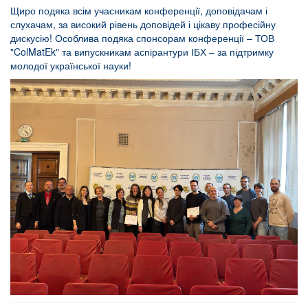
Щиро подяка всім учасникам конференції, доповідачам і
слухачам, за високий рівень доповідей і цікаву професійну
дискусію! Особлива подяка спонсорам конференції – ТОВ
"ColMatEk" та випускникам аспірантури ІБХ – за підтримку
молодої української науки!