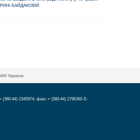
АТЕРИНІ БАЙДАКОВІЙ.
НАН України
+ (380-44) 2345974; факс:+ (380-44) 2796365 E-