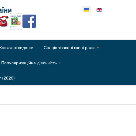
еріть свою мову
Книжкові видання
Спеціалізовані вчені ради
Популяризаційна діяльність
т (2026)