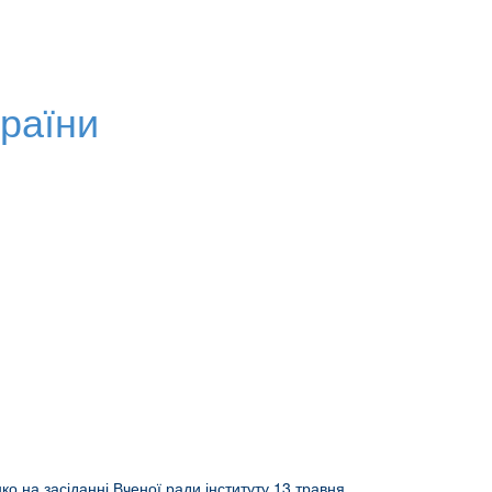
раїни
ко на засіданні Вченої ради інституту 13 травня