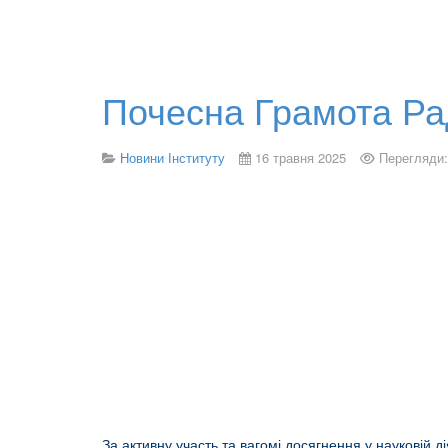
Почесна Грамота Ра
Новини Інституту
16 травня 2025
Перегляди:
За активну участь та вагомі досягнення у науковій д