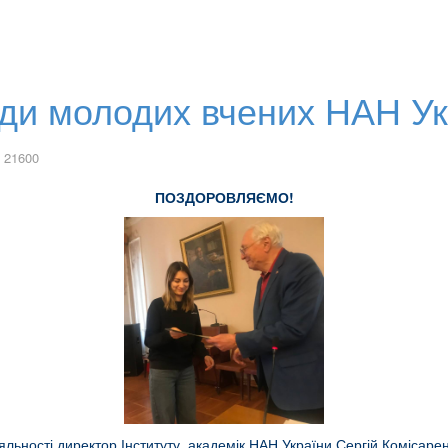
ди молодих вчених НАН Ук
 21600
ПОЗДОРОВЛЯЄМО!
іяльності директор Інституту, академік НАН України Сергій Комісарен