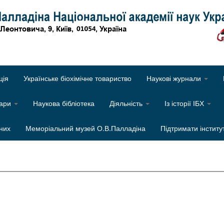
Об
ція
Українське біохімічне товариство
Наукові журнали
нари
Наукова бібліотека
Діяльність
Із історії ІБХ
них
Меморіальний музей О.В.Палладіна
Підтримати інститу