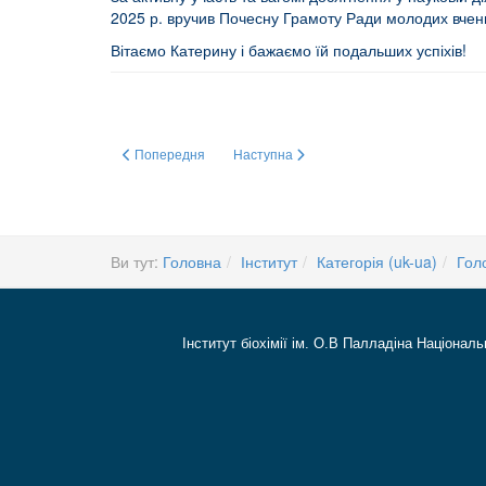
2025 р. вручив Почесну Грамоту Ради молодих вчени
Вітаємо Катерину і бажаємо їй подальших успіхів!
Попередня стаття: Щиро дякуємо!
Наступна стаття: ТЕЛЕФОННИЙ ДОВІД
Попередня
Наступна
Ви тут:
Головна
Інститут
Категорія (uk-ua)
Гол
Інститут біохімії ім. О.В Палладіна Національ