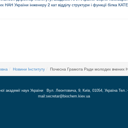
х НАН України інженеру 2 кат відділу структури і функції білка К
НИК ІБХ НАНУ
овна
Новини Інституту
Почесна Грамота Ради молодих вчених 
ної академії наук України Вул. Леонтовича, 9, Київ, 01054, Україна Тел.:
mail:secretar@biochem.kiev.ua