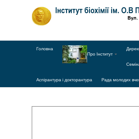
Головна
Дирек
Про Інститут
Семі
Аспірантура і докторантура
Рада молодих вче