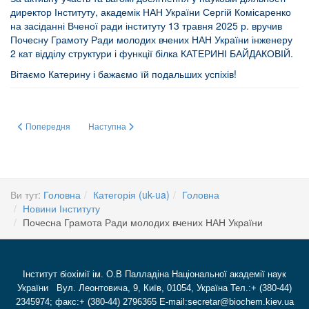
директор Інституту, академік НАН України Сергій Комісаренко
на засіданні Вченої ради інституту 13 травня 2025 р. вручив
Почесну Грамоту Ради молодих вчених НАН України інженеру
2 кат відділу структури і функції білка КАТЕРИНІ БАЙДАКОВІЙ.
Вітаємо Катерину і бажаємо їй подальших успіхів!
Попередня стаття: Щиро дякуємо!
Наступна стаття: ТЕЛЕФОННИЙ ДОВІДНИК ІБХ НАНУ
Попередня
Наступна
Ви тут:
Головна
Категорія (uk-ua)
Головна
Новини Інституту
Почесна Грамота Ради молодих вчених НАН України
Інститут біохімії ім. О.В Палладіна Національної академії наук
України Вул. Леонтовича, 9, Київ, 01054, Україна Тел.:+ (380-44)
2345974; факс:+ (380-44) 2796365 E-mail:secretar@biochem.kiev.ua