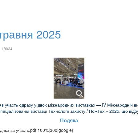
травня 2025
 18034
взяв участь одразу у двох міжнародних виставках — IV Міжнародній ви
пеціалізованій виставці Технології захисту / ПожТех – 2025, що відб
Подяка
одяка за участь.pdf|100%|300|google}