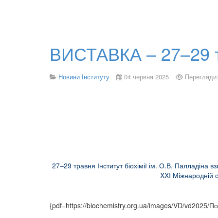
ВИСТАВКА – 27–29 
Новини Інституту
04 червня 2025
Перегляди:
27–29 травня Інститут біохімії ім. О.В. Палладіна 
XXI Міжнародній с
{pdf=https://biochemistry.org.ua/images/VD/vd2025/П