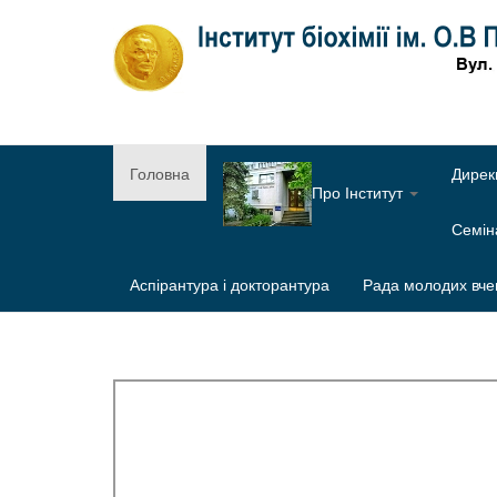
Головна
Дирек
Про Інститут
Семі
Аспірантура і докторантура
Рада молодих вче