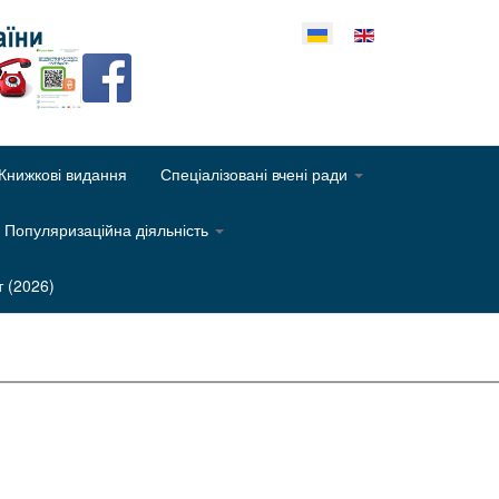
еріть свою мову
Книжкові видання
Спеціалізовані вчені ради
Популяризаційна діяльність
т (2026)