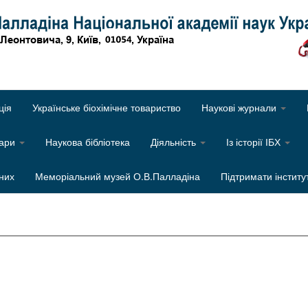
Об
ція
Українське біохімічне товариство
Наукові журнали
нари
Наукова бібліотека
Діяльність
Із історії ІБХ
них
Меморіальний музей О.В.Палладіна
Підтримати інститу