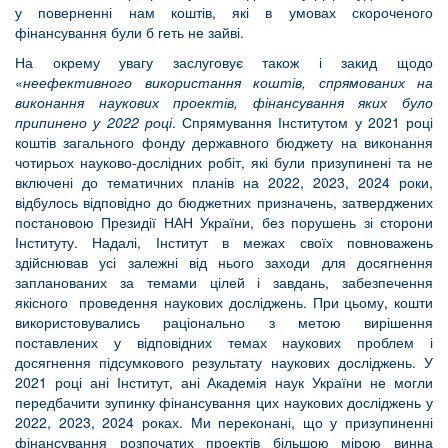
у поверненні нам коштів, які в умовах скороченого
фінансування були б геть не зайві.
На окрему увагу заслуговує також і закид щодо
«
неефективного використання коштів, спрямованих на
виконання наукових проектів, фінансування яких було
припинено у 2022 році
. Спрямування Інститутом у 2021 році
коштів загального фонду державного бюджету на виконання
чотирьох науково-дослідних робіт, які були призупинені та не
включені до тематичних планів на 2022, 2023, 2024 роки,
відбулось відповідно до бюджетних призначень, затверджених
постановою Президії НАН України, без порушень зі сторони
Інституту. Надалі, Інститут в межах своїх повноважень
здійснював усі залежні від нього заходи для досягнення
запланованих за темами цілей і завдань, забезпечення
якісного проведення наукових досліджень. При цьому, кошти
використовувались раціонально з метою вирішення
поставлених у відповідних темах наукових проблем і
досягнення підсумкового результату наукових досліджень. У
2021 році ані Інститут, ані Академія наук України не могли
передбачити зупинку фінансування цих наукових досліджень у
2022, 2023, 2024 роках. Ми переконані, що у призупиненні
фінансування розпочатих проектів більшою мірою винна