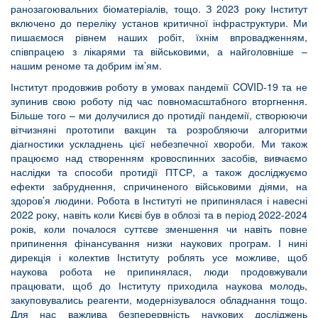
ранозагоювальних біоматеріалів, тощо. З 2023 року Інститут
включено до переліку установ критичної інфраструктури. Ми
пишаємося рівнем наших робіт, їхнім впровадженням,
співпрацею з лікарями та військовими, а найголовніше –
нашим реноме та добрим ім’ям.
Інститут продовжив роботу в умовах пандемії COVID-19 та не
зупинив свою роботу під час повномасштабного вторгнення.
Більше того – ми долучилися до протидії пандемії, створюючи
вітчизняні прототипи вакцин та розробляючи алгоритми
діагностики ускладнень цієї небезпечної хвороби. Ми також
працюємо над створенням кровоспинних засобів, вивчаємо
наслідки та способи протидії ПТСР, а також досліджуємо
ефекти забруднення, спричиненого військовими діями, на
здоров’я людини. Робота в Інституті не припинялася і навесні
2022 року, навіть коли Києві був в облозі та в період 2022-2024
років, коли почалося суттєве зменшення чи навіть повне
припинення фінансування низки наукових програм. І нині
дирекція і колектив Інституту роблять усе можливе, щоб
наукова робота не припинялася, люди продовжували
працювати, щоб до Інституту приходила наукова молодь,
закуповувались реагенти, модернізувалося обладнання тощо.
Для нас важлива безперервність наукових досліджень