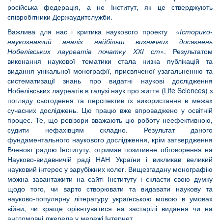
російська федерація, а не Інститут, як це стверджують
співробітники Держаудитслужби.
Важлива для нас і критика наукового проекту
«Історико-
наукознавчий аналіз найбільш визначних досягнень
Нобелівських лауреатів початку ХХІ ст»
. Результатом
виконання наукової тематики стала низка публікацій та
видання унікальної монографії, присвяченої узагальненню та
систематизації знань про видатні наукові дослідження
Нобелівських лауреатів в галузі наук про життя (Life Sciences) з
погляду сьогодення та перспектив їх використання в межах
сучасних досліджень. Цю працю вже впроваджено у освітній
процес. Те, що ревізори вважають цю роботу неефективною,
судити нефахівцям складно. Результат даного
фундаментального наукового дослідження, крім затвердження
Вченою радою Інституту, отримав позитивне обговорення на
Науково-видавничій раді НАН України і викликав великий
науковий інтерес у зарубіжних колег. Вищезгадану монографію
можна завантажити на сайті Інституту і скласти свою думку
щодо того, чи варто створювати та видавати наукову та
науково-популярну літературу українською мовою в умовах
війни, чи краще орієнтуватися на застарілі видання чи на
англомовні джерела у мережі Інтернет.