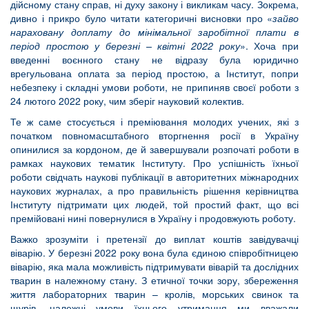
дійсному стану справ, ні духу закону і викликам часу. Зокрема,
дивно і прикро було читати категоричні висновки про «
зайво
нараховану доплату до мінімальної заробітної плати в
період простою у березні – квітні 2022 року
». Хоча при
введенні воєнного стану не відразу була юридично
врегульована оплата за період простою, а Інститут, попри
небезпеку і складні умови роботи, не припиняв своєї роботи з
24 лютого 2022 року, чим зберіг науковий колектив.
Те ж саме стосується і преміювання молодих учених, які з
початком повномасштабного вторгнення росії в Україну
опинилися за кордоном, де й завершували розпочаті роботи в
рамках наукових тематик Інституту. Про успішність їхньої
роботи свідчать наукові публікації в авторитетних міжнародних
наукових журналах, а про правильність рішення керівництва
Інституту підтримати цих людей, той простий факт, що всі
премійовані нині повернулися в Україну і продовжують роботу.
Важко зрозуміти і претензії до виплат коштів завідувачці
віварію. У березні 2022 року вона була єдиною співробітницею
віварію, яка мала можливість підтримувати віварій та дослідних
тварин в належному стану. З етичної точки зору, збереження
життя лабораторних тварин – кролів, морських свинок та
щурів, належні умови їхнього утримання ми вважали