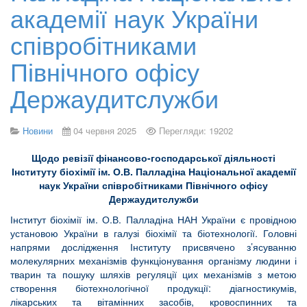
академії наук України
співробітниками
Північного офісу
Держаудитслужби
Новини
04 червня 2025
Перегляди: 19202
Щодо ревізії фінансово-господарської діяльності
Інституту біохімії ім. О.В. Палладіна Національної академії
наук України
співробітниками
Північного офісу
Держаудитслужби
Інститут біохімії ім. О.В. Палладіна НАН України є провідною
установою України в галузі біохімії та біотехнології. Головні
напрями дослідження Інституту присвячено з’ясуванню
молекулярних механізмів функціонування організму людини і
тварин та пошуку шляхів регуляції цих механізмів з метою
створення біотехнологічної продукції: діагностикумів,
лікарських та вітамінних засобів, кровоспинних та