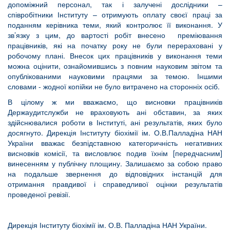
допоміжний персонал, так і залучені дослідники –
співробітники Інституту – отримують оплату своєї праці за
поданням керівника теми, який контролює її виконання. У
зв’язку з цим, до вартості робіт внесено преміювання
працівників, які на початку року не були перераховані у
робочому плані. Внесок цих працівників у виконання теми
можна оцінити, ознайомившись з повним науковим звітом та
опублікованими науковими працями за темою. Іншими
словами - жодної копійки не було витрачено на сторонніх осіб.
В цілому ж ми вважаємо, що висновки працівників
Держаудитслужби не враховують ані обставин, за яких
здійснювалися роботи в Інституті, ані результатів, яких було
досягнуто. Дирекція Інституту біохімії ім. О.В.Палладіна НАН
України вважає безпідставною категоричність негативних
висновків комісії, та висловлює подив їхнім [передчасним]
винесенням у публічну площину. Залишаємо за собою право
на подальше звернення до відповідних інстанцій для
отримання правдивої і справедливої оцінки результатів
проведеної ревізії.
Дирекція Інституту біохімії ім. О.В. Палладіна НАН України.