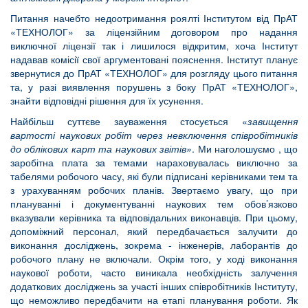
Питання начебто недоотримання роялті Інститутом від ПрАТ
«ТЕХНОЛОГ» за ліцензійним договором про надання
виключної ліцензії так і лишилося відкритим, хоча Інститут
надавав комісії свої аргументовані пояснення. Інститут планує
звернутися до ПрАТ «ТЕХНОЛОГ» для розгляду цього питання
та, у разі виявлення порушень з боку ПрАТ «ТЕХНОЛОГ»,
знайти відповідні рішення для їх усунення.
Найбільш суттєве зауваження стосується «
завищення
вартості наукових робіт через невключення співробітників
до облікових карт та наукових звітів»
. Ми наголошуємо , що
заробітна плата за темами нараховувалась виключно за
табелями робочого часу, які були підписані керівниками тем та
з урахуванням робочих планів. Звертаємо увагу, що при
плануванні і документуванні наукових тем обов’язково
вказували керівника та відповідальних виконавців. При цьому,
допоміжний персонал, який передбачається залучити до
виконання досліджень, зокрема - інженерів, лаборантів до
робочого плану не включали. Окрім того, у ході виконання
наукової роботи, часто виникала необхідність залучення
додаткових досліджень за участі інших співробітників Інституту,
що неможливо передбачити на етапі планування роботи. Як