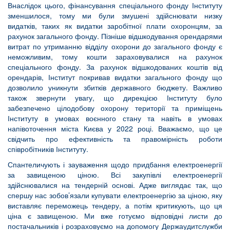
Внаслідок цього, фінансування спеціального фонду Інституту
зменшилося, тому ми були змушені здійснювати низку
видатків, таких як видатки заробітної плати охоронцям, за
рахунок загального фонду. Пізніше відшкодування орендарями
витрат по утриманню відділу охорони до загального фонду є
неможливим, тому кошти зараховувалися на рахунок
спеціального фонду. За рахунок відшкодованих коштів від
орендарів, Інститут покривав видатки загального фонду що
дозволило уникнути збитків державного бюджету. Важливо
також звернути увагу, що дирекцією Інституту було
забезпечено цілодобову охорону території та приміщень
Інституту в умовах воєнного стану та навіть в умовах
напівоточення міста Києва у 2022 році. Вважаємо, що це
свідчить про ефективність та правомірність роботи
співробітників Інституту.
Спантеличують і зауваження щодо придбання електроенергії
за завищеною ціною. Всі закупівлі електроенергії
здійснювалися на тендерній основі. Адже виглядає так, що
спершу нас зобов’язали купувати електроенергію за ціною, яку
виставляє переможець тендеру, а потім критикують, що ця
ціна є завищеною. Ми вже готуємо відповідні листи до
постачальників і розраховуємо на допомогу Держаудитслужби