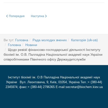
Попередня стаття: ПРО НАУКУ, ГРОШІ, ПОЛІТИКУ І ПОРЯДНІСТЬ
Наступна стаття: За особливі досягнення у розбудові ст
Попередня
Наступна
Ви тут:
Головна
Рада молодих вчених
Категорія (uk-ua)
Головна
Новини
Щодо ревізії фінансово-господарської діяльності Інституту
біохімії ім. О.В. Палладіна Національної академії наук України
співробітниками Північного офісу Держаудитслужби
Інститут біохімії ім. О.В Палладіна Національної академії наук
України Вул. Леонтовича, 9, Київ, 01054, Україна Тел.:+ (380-44)
2345974; факс:+ (380-44) 2796365 E-mail:secretar@biochem.kiev.ua