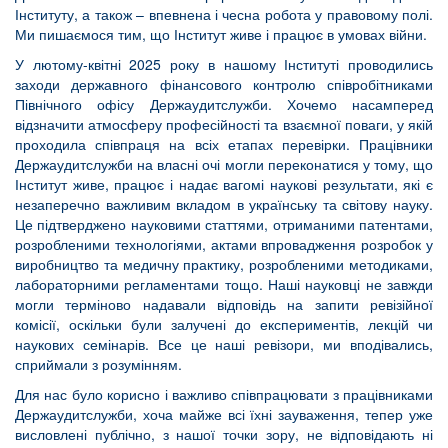
Інституту, а також – впевнена і чесна робота у правовому полі.
Ми пишаємося тим, що Інститут живе і працює в умовах війни.
У лютому-квітні 2025 року в нашому Інституті проводились
заходи державного фінансового контролю співробітниками
Північного офісу Держаудитслужби. Хочемо насамперед
відзначити атмосферу професійності та взаємної поваги, у якій
проходила співпраця на всіх етапах перевірки. Працівники
Держаудитслужби на власні очі могли переконатися у тому, що
Інститут живе, працює і надає вагомі наукові результати, які є
незаперечно важливим вкладом в українську та світову науку.
Це підтверджено науковими статтями, отриманими патентами,
розробленими технологіями, актами впровадження розробок у
виробництво та медичну практику, розробленими методиками,
лабораторними регламентами тощо. Наші науковці не завжди
могли терміново надавали відповідь на запити ревізійної
комісії, оскільки були залучені до експериментів, лекцій чи
наукових семінарів. Все це наші ревізори, ми вподівались,
сприймали з розумінням.
Для нас було корисно і важливо співпрацювати з працівниками
Держаудитслужби, хоча майже всі їхні зауваження, тепер уже
висловлені публічно, з нашої точки зору, не відповідають ні