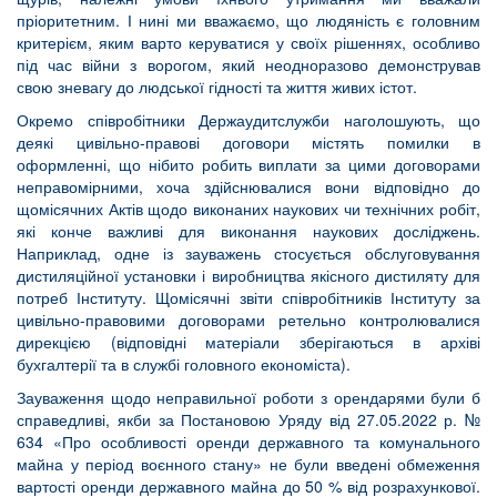
пріоритетним. І нині ми вважаємо, що людяність є головним
критерієм, яким варто керуватися у своїх рішеннях, особливо
під час війни з ворогом, який неодноразово демонстрував
свою зневагу до людської гідності та життя живих істот.
Окремо співробітники Держаудитслужби наголошують, що
деякі цивільно-правові договори містять помилки в
оформленні, що нібито робить виплати за цими договорами
неправомірними, хоча здійснювалися вони відповідно до
щомісячних Актів щодо виконаних наукових чи технічних робіт,
які конче важливі для виконання наукових досліджень.
Наприклад, одне із зауважень стосується обслуговування
дистиляційної установки і виробництва якісного дистиляту для
потреб Інституту. Щомісячні звіти співробітників Інституту за
цивільно-правовими договорами ретельно контролювалися
дирекцією (відповідні матеріали зберігаються в архіві
бухгалтерії та в службі головного економіста).
Зауваження щодо неправильної роботи з орендарями були б
справедливі, якби за Постановою Уряду від 27.05.2022 р. №
634 «Про особливості оренди державного та комунального
майна у період воєнного стану» не були введені обмеження
вартості оренди державного майна до 50 % від розрахункової.