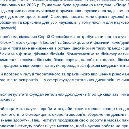
 заплановано на 2026 р. Буквально було відзначено наступне: «Якщо 
ідь сприяє власному чіткому формуванню наукових поглядів, вмінн
туру підготовки презентацій. Сьогодні, нажаль, коли оцінка наукової
бхідним та корисним для усіх науковців, у тому числі й для науково
дискусії).
облем, відзначив Сергій Олексійович, потребує активного залучення
іохімії, молекулярній біології та біофізиці, але й фізичній, колоїдні
е з цим пов'язане виникнення в останні десятиріччя таких трансдисц
, біохімічна фізика, фізична біохімія, біоматематика та біоінформати
ологія, технічна біохімія, біосенсорика, нанобіотехнологія, біохім
 працюють відповідні Інститути, проводяться фахові міждисциплінар
прогрес у галузі теоретичного та практичного вирішення різномані
дентів та аспірантів — у сфері фундаментальних дисциплін не лише б
уться результати фундаментальних досліджень (про це свідчать чимал
шкоду їй.
найвища мета науки – зробити так, аби людині жилося краще (на дод
отехнології та біомедицини, охорони здоров’я, збереження довкілля,
визначні здобутки. Наш Інститут продовжив свою роботу в умовах пан
 колектив Інституту роблять усе можливе, щоб наукова робота не пр