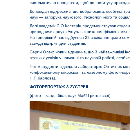
систематично працювати, щоб до Інституту приходи
Доповідач підкреслив, що добра освіта, всебічна тр
наук — запорука наукового, технологічного та соціа
Далі академік С.О.Костерін продемонстрував студен
природничих наук «Актуальні питання фізико-хімічної 
На теперішній час відбулося 23 засідання цього сем
завжди відкриті для студентів.
Сергій Олексійович відзначив, що 3 найважливіші
великих успіхів у навчанні та науковій роботі, особи
Потім студенти відвідали лабораторію Оптичних мето
конфокальному мікроскопі та лазерному фотон-коре
Н.П.Карлова).
ФОТОРЕПОРТАЖ З ЗУСТРІЧІ
(
фото – канд.. біол. наук Майї Григор’євої)