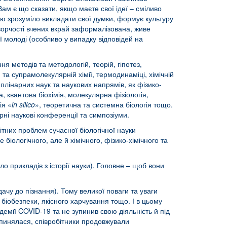
Вам є що сказати, якщо маєте свої ідеї – сміливо
ю зрозуміло викладати свої думки, формує культуру
 творчості вчених вкрай заформалізована, живе
ї молоді (особливо у випадку відповідей на
 методів та методологій, теорій, гіпотез,
й та супрамолекулярній хімії, термодинаміці, хімічній
иплінарних наук та наукових напрямів, як фізико-
ка, квантова біохімія, молекулярна фізіологія,
ія «
in silico
», теоретична та системна біологія тощо.
ні наукові конференції та симпозіуми.
тних проблем сучасної біологічної науки
іологічного, але й хімічного, фізико-хімічного та
о прикладів з історії науки). Головне – щоб вони
ачу до пізнання). Тому великої поваги та уваги
 біобезпеки, якісного харчування тощо. І в цьому
демії COVID-19 та не зупинив свою діяльність й під
ипинялася, співробітники продовжували