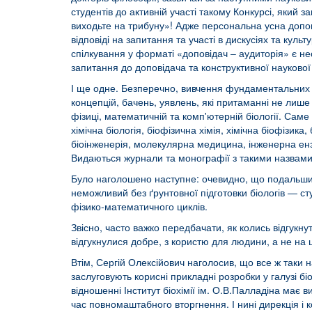
студентів до активній участі такому Конкурсі, який
виходьте на трибуну»! Адже персональна усна допов
відповіді на запитання та участі в дискусіях та куль
спілкування у форматі «доповідач – аудиторія» є нео
запитання до доповідача та конструктивної наукової 
І ще одне. Безперечно, вивчення фундаментальних пр
концепцій, бачень, уявлень, які притаманні не лише б
фізиці, математичній та комп'ютерній біології. Сам
хімічна біологія, біофізична хімія, хімічна біофізика
біоінженерія, молекулярна медицина, інженерна ензим
Видаються журнали та монографії з такими назвами,
Було наголошено наступне: очевидно, що подальший 
неможливий без ґрунтовної підготовки біологів — сту
фізико-математичного циклів.
Звісно, часто важко передбачати, як колись відгукн
відгукнулися добре, з користю для людини, а не на 
Втім, Сергій Олексійович наголосив, що все ж таки 
заслуговують корисні прикладні розробки у галузі бі
відношенні Інститут біохімії ім. О.В.Палладіна має 
час повномаштабного вторгнення. І нині дирекція і