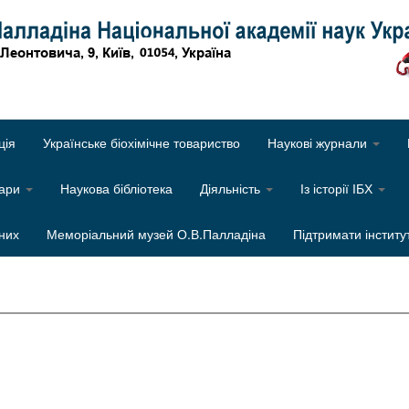
Об
ція
Українське біохімічне товариство
Наукові журнали
нари
Наукова бібліотека
Діяльність
Із історії ІБХ
них
Меморіальний музей О.В.Палладіна
Підтримати інститу