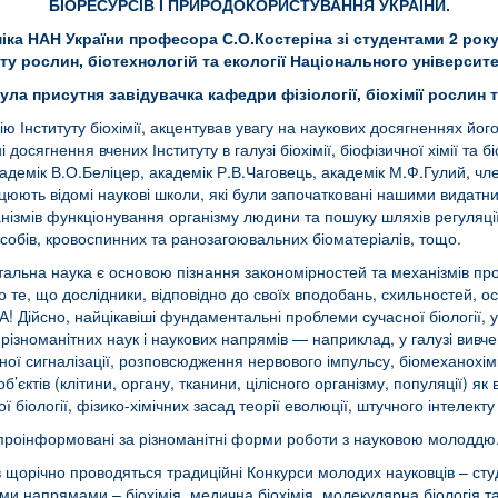
БІОРЕСУРСІВ І ПРИРОДОКОРИСТУВАННЯ УКРАЇНИ.
міка НАН України професора С.О.Костеріна зі студентами 2 року
сту рослин, біотехнологій та екології Національного університ
була присутня завідувачка кафедри фізіології, біохімії росли
ію Інституту біохімії, акцентував увагу на наукових досягненнях йо
сягнення вчених Інституту в галузі біохімії, біофізичної хімії та бі
академік В.О.Беліцер, академік Р.В.Чаговець, академік М.Ф.Гулий, 
працюють відомі наукові школи, які були започатковані нашими вида
нізмів функціонування організму людини та пошуку шляхів регуляції
 засобів, кровоспинних та ранозагоювальних біоматеріалів, тощо.
ьна наука є основою пізнання закономірностей та механізмів прот
е, що дослідники, відповідно до своїх вподобань, схильностей, осв
ійсно, найцікавіші фундаментальні проблеми сучасної біології, у том
 різноманітних наук і наукових напрямів — наприклад, у галузі вивч
ої сигналізації, розповсюдження нервового імпульсу, біомеханохім
б’єктів (клітини, органу, тканини, цілісного організму, популяції) 
 біології, фізико-хімічних засад теорії еволюції, штучного інтелекту
 проінформовані за різноманітні форми роботи з науковою молоддю
ків щорічно проводяться традиційні Конкурси молодих науковців – сту
ми напрямами – біохімія, медична біохімія, молекулярна біологія та