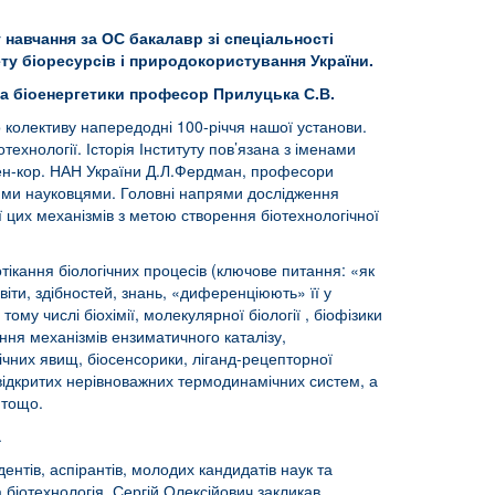
 навчання за ОС бакалавр зі спеціальності
ету біоресурсів і природокористування України.
н та біоенергетики професор Прилуцька С.В.
го колективу напередодні 100-річчя нашої установи.
отехнології. Історія Інституту пов’язана з іменами
член-кор. НАН України Д.Л.Фердман, професори
тними науковцями. Головні напрями дослідження
 цих механізмів з метою створення біотехнологічної
ікання біологічних процесів (ключове питання: «як
іти, здібностей, знань, «диференціюють» її у
у числі біохімії, молекулярної біології , біофізики
ення механізмів ензиматичного каталізу,
ічних явищ, біосенсорики, ліганд-рецепторної
як відкритих нерівноважних термодинамічних систем, а
 тощо.
.
дентів, аспірантів, молодих кандидатів наук та
 біотехнологія. Сергій Олексійович закликав