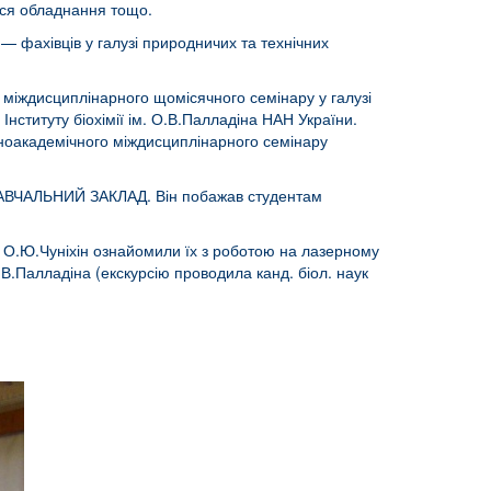
ося обладнання тощо.
— фахівців у галузі природничих та технічних
 міждисциплінарного щомісячного семінару у галузі
 Інституту біохімії ім. О.В.Палладіна НАН України.
альноакадемічного міждисциплінарного семінару
 НАВЧАЛЬНИЙ ЗАКЛАД. Він побажав студентам
ук О.Ю.Чуніхін ознайомили їх з роботою на лазерному
.Палладіна (екскурсію проводила канд. біол. наук