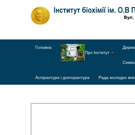
Головна
Дирек
Про Інститут
Семі
Аспірантура і докторантура
Рада молодих вче