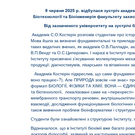
9 червня 2025 р. відбулася зустріч акаде
Біотехнології та Біоінженерія факультету захи
Від зазначеного університету на зустрічі 
Академік С.О.Костерін розповів студентам про істор
Мова йшла за визначні фундаментальні та прикладні до
таких видатних вчених, як академік О.В.Палладін, 
В.П.Вендт та О.С.Циперович. І наразі в Інституті 
Інституту присвячені з’ясуванню молекулярних меха
продукції: діагностикумів, лікарських та вітамінних
Академік Костерін підкреслив, що саме фундаментал
воно працює»?). Але ПРИРОДА зовсім «не знає» про т
форматі БІОЛОГІЇ, ФІЗИКИ ТА ХІМІЇ. ВОНА — ЄДИНА! Д
та біотехнології, локалізовані саме на «перехресті»
мембранного транспорту речовин, внутрішньоклітинн
взаємодії, дослідження функціонування біологічних о
також вивчення проблем біоінформатики і структурної
Студенти були ознайомлені з структурою Інституту,
Відзначалося, що в Інституті біохімії вже багато ро
докторів філософії, зазвичай за наступними наукови