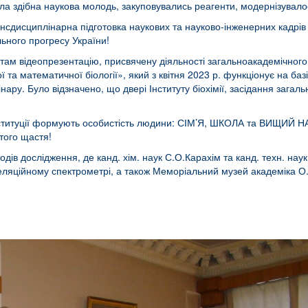
ла здібна наукова молодь, закуповувались реагенти, модернізувал
ансдисциплінарна підготовка наукових та науково-інженерних кадрів 
льного прогресу України!
там відеопрезентацію, присвячену діяльності загальноакадемічного
та математичної біології», який з квітня 2023 р. функціонує на базі
інару. Було відзначено, що двері Інституту біохімії, засідання заг
 інституції формують особистість людини: СІМ’Я, ШКОЛА та ВИЩИЙ
стого щастя!
дів дослідження, де канд. хім. наук С.О.Карахім та канд. техн. на
ляційному спектрометрі, а також Меморіальний музей академіка О.В