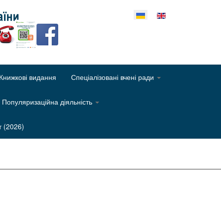
еріть свою мову
Книжкові видання
Спеціалізовані вчені ради
Популяризаційна діяльність
т (2026)