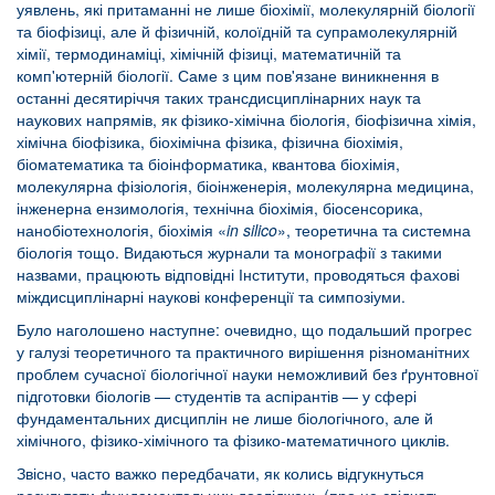
уявлень, які притаманні не лише біохімії, молекулярній біології
та біофізиці, але й фізичній, колоїдній та супрамолекулярній
хімії, термодинаміці, хімічній фізиці, математичній та
комп'ютерній біології. Саме з цим пов'язане виникнення в
останні десятиріччя таких трансдисциплінарних наук та
наукових напрямів, як фізико-хімічна біологія, біофізична хімія,
хімічна біофізика, біохімічна фізика, фізична біохімія,
біоматематика та біоінформатика, квантова біохімія,
молекулярна фізіологія, біоінженерія, молекулярна медицина,
інженерна ензимологія, технічна біохімія, біосенсорика,
нанобіотехнологія, біохімія «
in silico
», теоретична та системна
біологія тощо. Видаються журнали та монографії з такими
назвами, працюють відповідні Інститути, проводяться фахові
міждисциплінарні наукові конференції та симпозіуми.
Було наголошено наступне: очевидно, що подальший прогрес
у галузі теоретичного та практичного вирішення різноманітних
проблем сучасної біологічної науки неможливий без ґрунтовної
підготовки біологів — студентів та аспірантів — у сфері
фундаментальних дисциплін не лише біологічного, але й
хімічного, фізико-хімічного та фізико-математичного циклів.
Звісно, часто важко передбачати, як колись відгукнуться