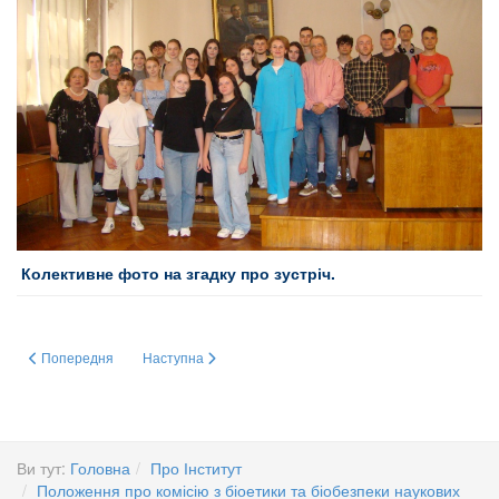
Колективне фото на згадку про зустріч.
Попередня стаття: Пресреліз - Шлях до Антарктики
Наступна стаття: 3 червня 2025 р. відбулася зустріч ак
Попередня
Наступна
Ви тут:
Головна
Про Інститут
Положення про комісію з біоетики та біобезпеки наукових