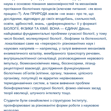
наука є основою пізнання закономірностей та механізмів
протікання біологічних процесів (ключове питання: «як воно
працює»?). Але ПРИРОДА зовсім «не знає» про те, що
дослідники, відповідно до своїх вподобань, схильностей,
освіти, здібностей, знань, «диференціюють» її у форматі
БІОЛОГІЇ, ФІЗИКИ ТА ХІМІЇ. ВОНА — ЄДИНА! Дійсно,
найцікавіші фундаментальні проблеми сучасної біології, у тому
числі біохімії, молекулярної біології , біофізики та біотехнології,
локалізовані саме на «перехресті» різноманітних наук і
наукових напрямів — наприклад, у галузі вивчення механізмів
ензиматичного каталізу, мембранного транспорту речовин,
внутрішньоклітинної сигналізації, розповсюдження нервового
імпульсу, біомеханохімічних явищ, біосенсорики, ліганд-
рецепторної взаємодії, дослідження функціонування
біологічних об’єктів (клітини, органу, тканини, цілісного
організму, популяції) як відкритих нерівноважних
термодинамічних систем, а також вивчення проблем
біоінформатики і структурної біології, фізико-хімічних засад
теорії еволюції, штучного інтелекту тощо.
Студенти були ознайомлені з структурою Інституту,
проінформовані за різноманітні форми роботи з науковою
молоддю.