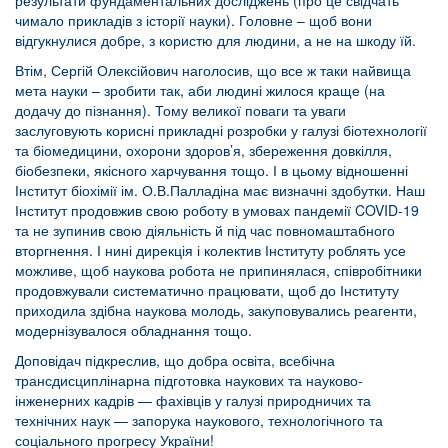
результати фундаментальних досліджень (про це свідчать
чимало прикладів з історії науки). Головне – щоб вони
відгукнулися добре, з користю для людини, а не на шкоду їй.
Втім, Сергій Олексійович наголосив, що все ж таки найвища
мета науки – зробити так, аби людині жилося краще (на
додачу до пізнання). Тому великої поваги та уваги
заслуговують корисні прикладні розробки у галузі біотехнології
та біомедицини, охорони здоров’я, збереження довкілля,
біобезпеки, якісного харчування тощо. І в цьому відношенні
Інститут біохімії ім. О.В.Палладіна має визначні здобутки. Наш
Інститут продовжив свою роботу в умовах пандемії COVID-19
та не зупинив свою діяльність й під час повномаштабного
вторгнення. І нині дирекція і колектив Інституту роблять усе
можливе, щоб наукова робота не припинялася, співробітники
продовжували систематично працювати, щоб до Інституту
приходила здібна наукова молодь, закуповувались реагенти,
модернізувалося обладнання тощо.
Доповідач підкреслив, що добра освіта, всебічна
трансдисциплінарна підготовка наукових та науково-
інженерних кадрів — фахівців у галузі природничих та
технічних наук — запорука наукового, технологічного та
соціального прогресу України!