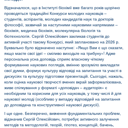
Відзначалося, що в Інституті біохімії вже багато років щорічно
проводяться традиційні Конкурси молодих науковців –
студентів, аспірантів, молодих кандидатів наук та докторів
філософії, зазвичай за наступними науковими напрямами –
біохімія, медична біохімія, молекулярна біологія та
біотехнологія. Сергій Олексійович закликав студентів до
активній участі такому Конкурсі, який заплановано на 2026 р.
Буквально було відзначено наступне: «Якщо Вам є що сказати,
якщо маєте свої ідеї – сміливо виходьте на трибуну»! Адже
персональна усна доповідь сприяє власному чіткому
формуванню наукових поглядів, вмінню зрозуміло викладати
свої думки, формує культуру відповіді на запитання та участі в
дискусіях та культуру підготовки презентацій. Сьогодні, нажаль,
коли оцінка наукової творчості вчених вкрай заформалізована,
живе спілкування у форматі «доповідач – аудиторія» є
необхідним та корисним для усіх науковців, у тому числі й для
наукової молоді (особливо у випадку відповідей на запитання
до доповідача та конструктивної наукової дискусії).
І ще одне. Безперечно, вивчення фундаментальних проблем,
відзначив Сергій Олексійович, потребує активного залучення
методів та методологій, теорій, гіпотез, концепцій, бачень,