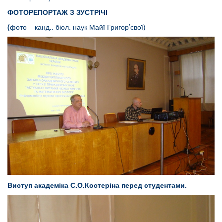
ФОТОРЕПОРТАЖ З ЗУСТРІЧІ
(
фото – канд.. біол. наук Майї Григор’євої)
Виступ академіка С.О.Костеріна перед студентами.