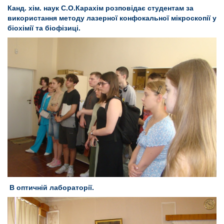
Канд. хім. наук С.О.Карахім розповідає студентам за
використання методу лазерної конфокальної мікроскопії у
біохімії та біофізиці.
В оптичній лабораторії.