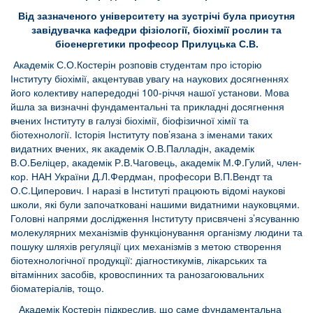
Від зазначеного університету на зустрічі була присутня
завідувачка кафедри фізіології, біохімії рослин та
біоенергетики професор Прилуцька С.В.
Академік С.О.Костерін розповів студентам про історію
Інституту біохімії, акцентував увагу на наукових досягненнях
його колективу напередодні 100-річчя нашої установи. Мова
йшла за визначні фундаментальні та прикладні досягнення
вчених Інституту в галузі біохімії, біофізичної хімії та
біотехнології. Історія Інституту пов’язана з іменами таких
видатних вчених, як академік О.В.Палладін, академік
В.О.Беліцер, академік Р.В.Чаговець, академік М.Ф.Гулий, член-
кор. НАН України Д.Л.Фердман, професори В.П.Вендт та
О.С.Циперович. І наразі в Інституті працюють відомі наукові
школи, які були започатковані нашими видатними науковцями.
Головні напрями дослідження Інституту присвячені з’ясуванню
молекулярних механізмів функціонування організму людини та
пошуку шляхів регуляції цих механізмів з метою створення
біотехнологічної продукції: діагностикумів, лікарських та
вітамінних засобів, кровоспинних та ранозагоювальних
біоматеріалів, тощо.
Академік Костерін підкреслив, що саме фундаментальна