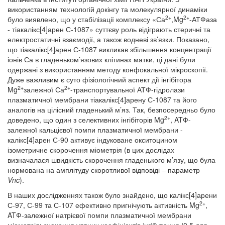
використанням технологій докінгу та молекулярної динаміки
2+
2+
було виявлено, що у стабілізації комплексу «Са
,Mg
-АТФаза
- тіакалікс[4]арен С-1087» суттєву роль відіграють стеричні та
електростатичні взаємодії, а також водневі зв’язки. Показано,
що тіакалікс[4]арен С-1087 викликав збільшення концентрації
іонів Са в гладеньком’язових клітинах матки, ці дані були
одержані з використанням методу конфокальної мікроскопії.
Дуже важливим є суто фізіологічний аспект дії інгібітора
2+
2+
Mg
залежної Са
-транспортувальної АТФ-гідролази
плазматичної мембрани тіакалікс[4]арену С-1087 та його
аналогів на цілісний гладенький м’яз. Так, безпосередньо було
2+
доведено, що один з селективних інгібіторів Mg
, ATФ-
залежної кальцієвої помпи плазматичної мембрани -
калікс[4]арен С-90 активує індуковане окситоцином
ізометричне скорочення міометрія (в цих дослідах
визначалася швидкість скорочення гладенького м’язу, що була
нормована на амплітуду скоротливої відповіді – параметр
Vnc
).
В наших дослідженнях також було знайдено, що калікс[4]арени
2+
С-97, С-99 та С-107 ефективно пригнічують активність Mg
,
ATФ-залежної натрієвої помпи плазматичної мембрани