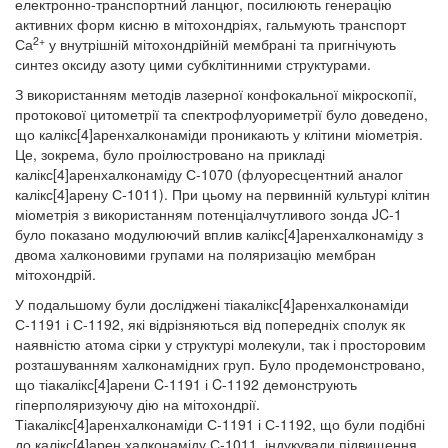
електронно-транспортний ланцюг, посилюють генерацію
активних форм кисню в мітохондріях, гальмують транспорт
2+
Са
у внутрішній мітохондрійній мембрані та пригнічують
синтез оксиду азоту цими субклітинними структурами.
З використанням методів лазерної конфокальної мікроскопії,
протокової цитометрії та спектрофлуориметрії було доведено,
що калікс[4]аренхалконаміди проникають у клітини міометрія.
Це, зокрема, було проілюстровано на прикладі
калікс[4]аренхалконаміду С-1070 (флуоресцентний аналог
калікс[4]арену С-1011). При цьому на первинній культурі клітин
міометрія з використанням потенціалчутливого зонда JC-1
було показано модулюючий вплив калікс[4]аренхалконаміду з
двома халконовими групами на поляризацію мембран
мітохондрій.
У подальшому були досліджені тіакалікс[4]аренхалконаміди
С-1191 і С-1192, які відрізняються від попередніх сполук як
наявністю атома сірки у структурі молекули, так і просторовим
розташуванням халконамідних груп. Було продемонстровано,
що тіакалікс[4]арени C-1191 і C-1192 демонструють
гіперполяризуючу дію на мітохондрії.
Тіакалікс[4]аренхалконаміди С-1191 і С-1192, що були подібні
до калікс[4]арен халконаміду С-1011, індукували підвищення