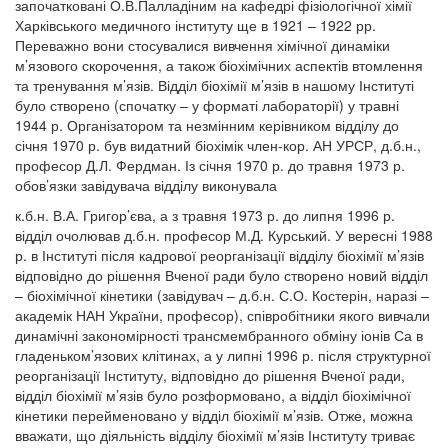
започатковані О.В.Палладіним на кафедрі фізіологічної хімії
Харківського медичного інституту ще в 1921 – 1922 рр.
Переважно вони стосувалися вивчення хімічної динаміки
м’язового скорочення, а також біохімічних аспектів втомлення
та тренування м’язів. Відділ біохімії м’язів в нашому Інституті
було створено (спочатку – у форматі лабораторії) у травні
1944 р. Організатором та незмінним керівником відділу до
січня 1970 р. був видатний біохімік член-кор. АН УРСР, д.б.н.,
професор Д.Л. Фердман. Із січня 1970 р. до травня 1973 р.
обов’язки завідувача відділу виконувала
к.б.н. В.А. Григор’єва, а з травня 1973 р. до липня 1996 р.
відділ очолював д.б.н. професор М.Д. Курський. У вересні 1988
р. в Інституті після кадрової реорганізації відділу біохімії м’язів
відповідно до рішення Вченої ради було створено новий відділ
– біохімічної кінетики (завідувач – д.б.н. С.О. Костерін, наразі –
академік НАН України, професор), співробітники якого вивчали
динамічні закономірності трансмембранного обміну іонів Са в
гладеньком’язових клітинах, а у липні 1996 р. після структурної
реорганізації Інституту, відповідно до рішення Вченої ради,
відділ біохімії м’язів було розформовано, а відділ біохімічної
кінетики перейменовано у відділ біохімії м’язів. Отже, можна
вважати, що діяльність відділу біохімії м’язів Інституту триває