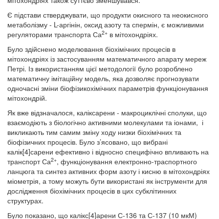
мітохондріях також суттєво зменшувався.
Є підстави стверджувати, що продукти окисного та неокисного
метаболізму - L-аргінін, оксид азоту та спермін, є можливими
2+
регуляторами транспорта Са
в мітохондріях.
Було здійснено моделювання біохімічних процесів в
мітохондріях із застосуванням математичного апарату мереж
Петрі. Із використанням цієї методології було розроблено
математичну імітаційну модель, яка дозволяє прогнозувати
одночасні зміни біофізикохімічних параметрів функціонування
мітохондрій.
Як вже відзначалося, каліксарени - макроциклічні сполуки, що
взаємодіють з біологічно активними молекулами та іонами, і
викликають тим самим зміну ходу низки біохімічних та
біофізичних процесів. Було з’ясовано, що вибрані
калік[4]сарени ефективно і відносно специфічно впливають на
2+
транспорт Са
, функціонування електронно-траспортного
ланцюга та синтез активних форм азоту і кисню в мітохондріях
міометрія, а тому можуть бути використані як інструменти для
дослідження біохімічних процесів в цих субклітинних
структурах.
Було показано, що калікс[4]арени С-136 та С-137 (10 мкМ)