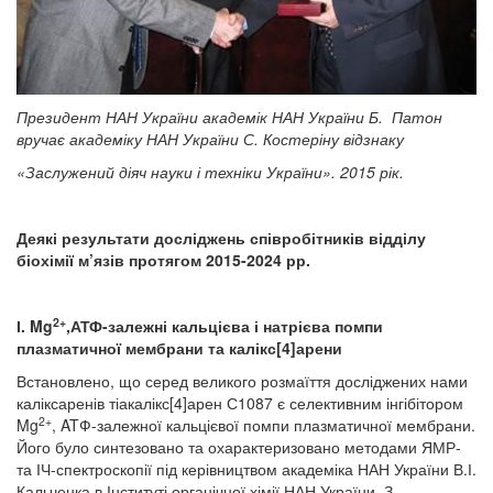
Президент НАН України академік НАН України Б.
Патон
вручає академіку НАН України С. Костеріну
відзнаку
«Заслужений діяч науки і техніки України».
2015 рік.
Деякі результати досліджень співробітників відділу
біохімії м’язів протягом 2015-2024 рр.
2+
І. Mg
,АТФ-залежні кальцієва і натрієва помпи
плазматичної мембрани та калікс[4]арени
Встановлено, що серед великого розмаїття досліджених нами
каліксаренів тіакалікс[4]арен С1087 є селективним інгібітором
2+
Mg
, ATФ-залежної кальцієвої помпи плазматичної мембрани.
Його було синтезовано та охарактеризовано методами ЯМР-
та ІЧ-спектроскопії під керівництвом академіка НАН України В.І.
Кальченка в Інституті органічної хімії НАН України. З