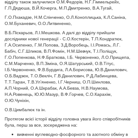
відділу також залучилися О.М.Федорів, Н.Г.Гіммельрейх,
Г.П.Дядюша, В.Й.Кочерга, М.П.Дмитренко, В.А.Тугай,
Г.О.Пхакадзе, Н.М.Слінченко, О.Л.Коноплицька, К.Л.Саніна,
О.М.Буханевич, О.О.Литвиненко,
В.Б.Піскарьов, Л.І.Мешкова. А далі до відділу прийшли
дослідники нової генерації - С.О.Костерін, Т.П.Кондратюк,
Г.А.Осипенко, Г.М.Попова, З.Д.Воробець, І.І.Ромась, Л.Г.
Бабіч, С.Г.Шликов, В.П.Фомін, Н.М.Шевчук, Т.І.Поліщук,
Г.О.Попенкова, Н.Ф.Браткова, І.Б. Червоненко, Л.О.Прищепа,
С.М.Марченко, В.П.Зіміна, О.Я.Шатурський, О.В.Тітус,
І.Б.Червоненко, Ф.В.Бурдига, Л.А.Борисова, Ю.В.Данилович,
О.Б.Вадзюк, Т.О.Векліч, Г.В.Данилович, Р.Д.Лабинцева,
Т.Т.Таран, Т.В.Ул’яненко, І.Г.Черниш, О.П.Шинлова,
А.П.Чорний, О.А.Шкрабак, А.А.Бевза, Н.В.Наумова,
Н.А.Ровенець, Ю.Ю.Мазур, В.Ф.Горчев, С.О.Карахім,
О.Ю.Чуніхін,
О.В.Цимбалюк та ін.
Протягом всієї історії відділу головна увага його співробітників
була, перш за все, зосереджена на:
вивченні вуглеводно-фосфорного та азотного обміну в