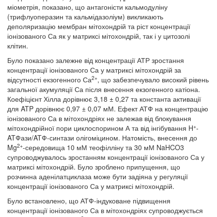
міометрія, показано, що антагоністи кальмодуліну
(трифлуоперазин та кальмідазоліум) викликають
деполяризацію мембран мітохондрій та ріст концентрації
іонізованого Са як у матриксі мітохондрій, так і у цитозолі
клітин.
Було показано залежне від концентрації АТР зростання
концентрації іонізованого Са у матриксі мітохондрій за
2+
відсутності екзогенного Са
, що забезпечувало високий рівень
загальної акумуляції Са після внесення екзогенного катіона.
Коефіцієнт Хілла дорівнює 3,18 ± 0,27 та константа активації
для ATP дорівнює 0,97 ± 0,07 мМ. Ефект АТФ на концентрацію
іонізованого Са в мітохондріях не залежав від блокування
+
мітохондрійної пори циклоспорином А та від інгібування H
-
ATФази/ATФ-синтази олігоміцином. Натомість, внесення до
2+
Mg
-середовища 10 мМ теофілліну та 30 мМ NaHCO3
супроводжувалось зростанням концентрації іонізованого Са у
матриксі мітохондрій. Було зроблено припущення, що
розчинна аденілатциклаза може бути задіяна у регуляції
концентрації іонізованого Са у матриксі мітохондрій.
Було встановлено, що АТФ-індуковане підвищення
концентрації іонізованого Са в мітохондріях супроводжується