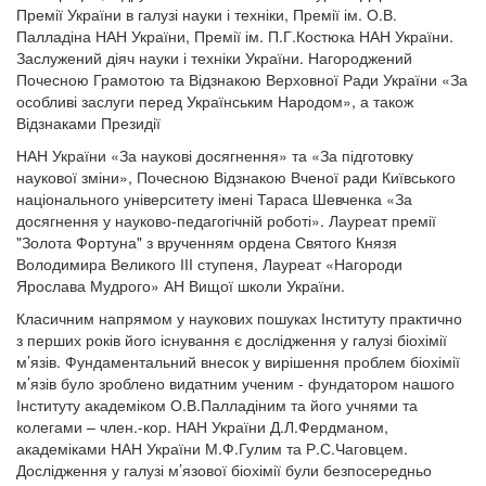
Премії України в галузі науки і техніки, Премії ім. О.В.
Палладіна НАН України, Премії ім. П.Г.Костюка НАН України.
Заслужений діяч науки і техніки України. Нагороджений
Почесною Грамотою та Відзнакою Верховної Ради України «За
особливі заслуги перед Українським Народом», а також
Відзнаками Президії
НАН України «За наукові досягнення» та «За підготовку
наукової зміни», Почесною Відзнакою Вченої ради Київського
національного університету імені Тараса Шевченка «За
досягнення у науково-педагогічній роботі». Лауреат премії
"Золота Фортуна" з врученням ордена Святого Князя
Володимира Великого ІІІ ступеня, Лауреат «Нагороди
Ярослава Мудрого» АН Вищої школи України.
Класичним напрямом у наукових пошуках Інституту практично
з перших років його існування є дослідження у галузі біохімії
м’язів. Фундаментальний внесок у вирішення проблем біохімії
м’язів було зроблено видатним ученим - фундатором нашого
Інституту академіком О.В.Палладіним та його учнями та
колегами – член.-кор. НАН України Д.Л.Фердманом,
академіками НАН України М.Ф.Гулим та Р.С.Чаговцем.
Дослідження у галузі м’язової біохімії були безпосередньо