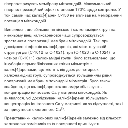
гіперполяризують мембрану мітохондрій. Максимальний
гіперполяризаційний ефект становив 173% щодо контролю. У
той самий час калікс[4]арен С-138 не впливав на мембранний
потенціал мітохондрій.
Виявилося, що збільшення кількості халконамідних груп на
нижньому вінці каліксаренової чаші супроводжується
зростанням поляризації мембран мітохондрій. Так, при
дослідженні ефектів калікс[4]аренів, які містять у своїй
структурі дві (С-1012 та С-1021), три (С-1023 та С-1024) та
чотири (С-1011) халконамідні групи, було встановлено, що
інкубація пермеабілізованих клітин міометрія з
калікс[4]аренами, що містять від двох до чотирьох
халконамідних груп, супроводжується збільшенням рівня
поляризації мембран мітохондрій міометрія. Було також
знайдено, що калікс[4]аренхалконаміди збільшують
концентрацію іонізовано Са у матриксі мітохондрій. Як
виявилося, усі досліджувані калікс[4]арени збільшували
концентрацію іонізованого Са у матриксі як за відсутності, так і
2+
за присутності екзогенного Са
.
Представники халконових калікс[4]аренів залежно від кількості
халконових замісників та їх полярності пригнічують