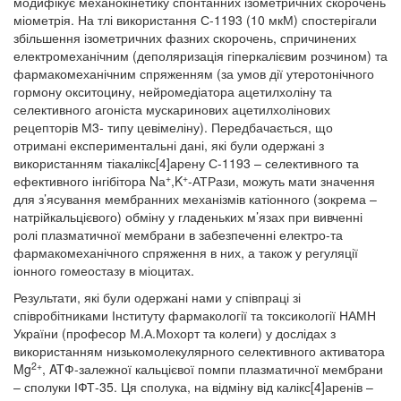
модифікує механокінетику спонтанних ізометричних скорочень
міометрія. На тлі використання С-1193 (10 мкМ) спостерігали
збільшення ізометричних фазних скорочень, спричинених
електромеханічним (деполяризація гіперкалієвим розчином) та
фармакомеханічним спряженням (за умов дії утеротонічного
гормону окситоцину, нейромедіатора ацетилхоліну та
селективного агоніста мускаринових ацетилхолінових
рецепторів М3- типу цевімеліну). Передбачається, що
отримані експериментальні дані, які були одержані з
використанням тіакалікс[4]арену С-1193 – селективного та
+
+
ефективного інгібітора Nа
,K
-АТРази, можуть мати значення
для з’ясування мембранних механізмів катіонного (зокрема –
натрійкальцієвого) обміну у гладеньких м’язах при вивченні
ролі плазматичної мембрани в забезпеченні електро-та
фармакомеханічного спряження в них, а також у регуляції
іонного гомеостазу в міоцитах.
Результати, які були одержані нами у співпраці зі
співробітниками Інституту фармакології та токсикології НАМН
України (професор М.А.Мохорт та колеги) у дослідах з
використанням низькомолекулярного селективного активатора
2+
Mg
, ATФ-залежної кальцієвої помпи плазматичної мембрани
– сполуки ІФТ-35. Ця сполука, на відміну від калікс[4]аренів –