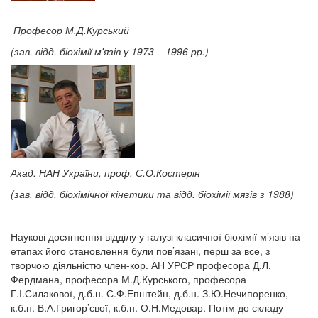
Професор М.Д.Курський
(зав. відд. біохімії м'язів у 1973 – 1996 рр.)
Акад. НАН України, проф. С.О.Костерін
(зав. відд. біохімічної кінетики та відд. біохімії мязів з 1988)
Наукові досягнення відділу у галузі класичної біохімії м’язів на
етапах його становлення були пов’язані, перш за все, з
творчою діяльністю член-кор. АН УРСР професора Д.Л.
Фердмана, професора М.Д.Курського, професора
Г.І.Силакової, д.б.н. С.Ф.Епштейн, д.б.н. З.Ю.Нечипоренко,
к.б.н. В.А.Григор’євої, к.б.н. О.Н.Медовар. Потім до складу