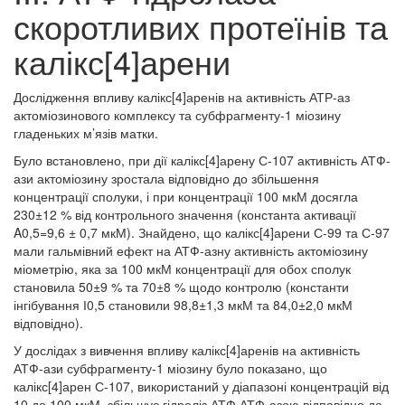
скоротливих протеїнів та
калікс[4]арени
Дослідження впливу калікс[4]аренів на активність АТР-аз
актоміозинового комплексу та субфрагменту-1 міозину
гладеньких м’язів матки.
Було встановлено, при дії калікс[4]арену С-107 активність АТФ-
ази актоміозину зростала відповідно до збільшення
концентрації сполуки, і при концентрації 100 мкМ досягла
230±12 % від контрольного значення (константа активації
A0,5=9,6 ± 0,7 мкМ). Знайдено, що калікс[4]арени С-99 та С-97
мали гальмівний ефект на АТФ-азну активність актоміозину
міометрію, яка за 100 мкМ концентрації для обох сполук
становила 50±9 % та 70±8 % щодо контролю (константи
інгібування І0,5 становили 98,8±1,3 мкМ та 84,0±2,0 мкМ
відповідно).
У дослідах з вивчення впливу калікс[4]аренів на активність
АТФ-ази субфрагменту-1 міозину було показано, що
калікс[4]арен С-107, використаний у діапазоні концентрацій від
10 до 100 мкМ, збільшує гідроліз АТФ АТФ-азою відповідно до