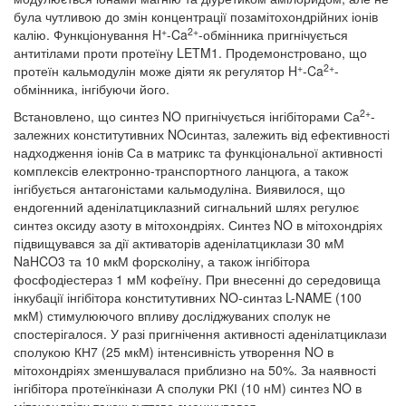
була чутливою до змін концентрації позамітохондрійних іонів
+
2+
калію. Функціонування H
-Ca
-обмінника пригнічується
антитілами проти протеїну LETM1. Продемонстровано, що
+
2+
протеїн кальмодулін може діяти як регулятор H
-Ca
-
обмінника, інгібуючи його.
2+
Встановлено, що синтез NO пригнічується інгібіторами Са
-
залежних конститутивних NOсинтаз, залежить від ефективності
надходження іонів Са в матрикс та функціональної активності
комплексів електронно-транспортного ланцюга, а також
інгібується антагоністами кальмодуліна. Виявилося, що
ендогенний аденілатциклазний сигнальний шлях регулює
синтез оксиду азоту в мітохондріях. Синтез NO в мітохондріях
підвищувався за дії активаторів аденілатциклази 30 мМ
NaHCO3 та 10 мкМ форсколіну, а також інгібітора
фосфодіестераз 1 мМ кофеїну. При внесенні до середовища
інкубації інгібітора конститутивних NO-синтаз L-NAME (100
мкМ) стимулюючого впливу досліджуваних сполук не
спостерігалося. У разі пригнічення активності аденілатциклази
сполукою КН7 (25 мкМ) інтенсивність утворення NO в
мітохондріях зменшувалася приблизно на 50%. За наявності
інгібітора протеїнкінази А сполуки РКІ (10 нМ) синтез NO в