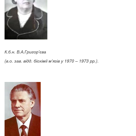
К.б.н. В.А.Григор'єва
(в.о. зав. відд. біохімії м'язів у 1970 – 1973 рр.).