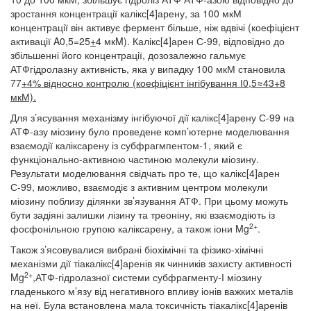
зростання концентрації калікс[4]арену, за 100 мкМ
концентрації він активує фермент більше, ніж вдвічі (коефіцієнт
активації A0,5=25
+
4 мкM). Калікс[4]арен С-99, відповідно до
збільшенні його концентрації, дозозалежно гальмує
АТФгідролазну активність, яка у випадку 100 мкМ становила
77
+4% відносно контролю (коефіцієнт інгібування І0,5≈43
+8
мкМ).
Для з’ясування механізму інгібуючої дії калікс[4]арену С-99 на
АТФ-азу міозину було проведене комп’ютерне моделювання
взаємодії каліксарену із субфрагмпентом-1, який є
функціонально-активною частиною молекули міозину.
Результати моделювання свідчать про те, що калікс[4]арен
С-99, можливо, взаємодіє з активним центром молекули
міозину поблизу ділянки зв’язування АТФ. При цьому можуть
бути задіяні залишки лізину та треоніну, які взаємодіють із
2+
фосфонільною групою каліксарену, а також іони Mg
.
Також з’ясовувалися вибрані біохімічні та фізико-хімічні
механізми дії тіакалікс[4]аренів як чинників захисту активності
2+
Mg
,АТФ-гідролазної системи субфрагменту-І міозину
гладенького м’язу від негативного впливу іонів важких металів
на неї. Була встановлена мала токсичність тіакалікс[4]аренів