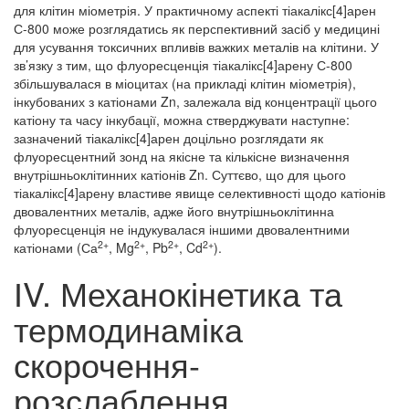
для клітин міометрія. У практичному аспекті тіакалікс[4]арен
С-800 може розглядатись як перспективний засіб у медицині
для усування токсичних впливів важких металів на клітини. У
зв’язку з тим, що флуоресценція тіакалікс[4]арену С-800
збільшувалася в міоцитах (на прикладі клітин міометрія),
інкубованих з катіонами Zn, залежала від концентрації цього
катіону та часу інкубації, можна стверджувати наступне:
зазначений тіакалікс[4]арен доцільно розглядати як
флуоресцентний зонд на якісне та кількісне визначення
внутрішньоклітинних катіонів Zn. Суттєво, що для цього
тіакалікс[4]арену властиве явище селективності щодо катіонів
двовалентних металів, адже його внутрішньоклітинна
флуоресценція не індукувалася іншими двовалентними
2+
2+
2+
2+
катіонами (Са
, Mg
, Pb
, Cd
).
ІV. Механокінетика та
термодинаміка
скорочення-
розслаблення