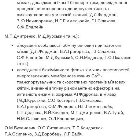
м’язах, дослідженні їхньої біоенергетики, дослідженнні
процесів перетворення адениннуклеотидів та
аміакоутворення у м’язовій тканині (Д.Л.Фердман,
З.Ю.Нечипоренко, Н.Г.Гіммельрейх, Г.І.Сілакова,
С.Ф.Епштейн,
М.П.Дмитренко, М.Д.Курський та ін.);
з’ясуванні особливості обміну речовин при патології
м’язів (Д.Л.Фердман, В.А.Григор’єва, Г.І.Сілакова,
С.Ф.Епштейн, М.Д.Курський, О.Н.Медовар, Г.О.Пхакадзе
та ін.);
дослідженні біохімічних та фізико-хімічних властивостей
2+
енергозалежних мембранозв’язаних Са
-
транспортувальних та скоротливих протеїнів м’язових
клітин, вивченні впливу різноманітних ефекторів на
активність ензимів, зокрема АТФгдролаз, в м’язах
(М.Д.Курський, С.О.Костерін, Г.І.Силакова,
В.А.Григор’єва, О.М.Федоров, Н.Г.Гіммельрейх,
Г.П.Дядюша, В.Й.Кочерга, М.П.Дмитренко, В.А.Тугай,
Н.М.Слінченко, О.Л.Коноплицька,
О.М.Буханевич, О.О.Литвиненко, Т.П.Кондратюк,
Г.А.Осипенко, З.Д.Воробець, Л.Г.Бабіч,