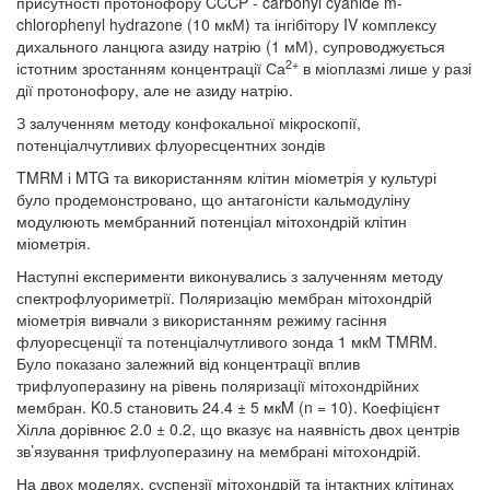
присутності протонофору CCCP - carbonyl cyanidе m-
chlorophenyl hуdrazone (10 мкМ) та інгібітору IV комплексу
дихального ланцюга азиду натрію (1 мМ), супроводжується
2+
істотним зростанням концентрації Са
в міоплазмі лише у разі
дії протонофору, але не азиду натрію.
З залученням методу конфокальної мікроскопії,
потенціалчутливих флуоресцентних зондів
TMRM і MTG та використанням клітин міометрія у культурі
було продемонстровано, що антагоністи кальмодуліну
модулюють мембранний потенціал мітохондрій клітин
міометрія.
Наступні експерименти виконувались з залученням методу
спектрофлуориметрії. Поляризацію мембран мітохондрій
міометрія вивчали з використанням режиму гасіння
флуоресценції та потенціалчутливого зонда 1 мкМ TMRM.
Було показано залежний від концентрації вплив
трифлуоперазину на рівень поляризації мітохондрійних
мембран. K0.5 становить 24.4 ± 5 мкM (n = 10). Коефіцієнт
Хілла дорівнює 2.0 ± 0.2, що вказує на наявність двох центрів
зв’язування трифлуоперазину на мембрані мітохондрій.
На двох моделях, суспензії мітохондрій та інтактних клітинах