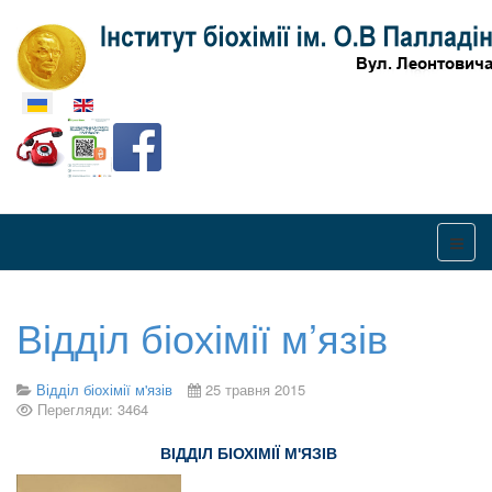
Оберіть свою мову
Відділ біохімії м’язів
Відділ біохімії м'язів
25 травня 2015
Перегляди: 3464
ВІДДІЛ БІОХІМІЇ М'ЯЗІВ