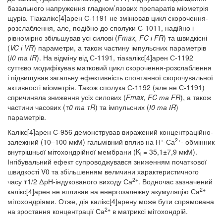
базального напруження гладком’язових препаратів міометрія
щурів. Тіакалікс[4]арен С-1191 не змінював цикл скорочення-
розслаблення, але, подібно до сполуки С-1011, надійно і
рівномірно збільшував усі силові (
Fmax, FC і FR
) та швидкісні
(
VC і VR
) параметри, а також частину імпульсних параметрів
(
І0 та ІR
). На відміну від С-1191, тіакалікс[4]арен С-1192
суттєво модифікував матковий цикл скорочення-розслаблення
і підвищував загальну ефективність спонтанної скорочувальної
активності міометрія. Також сполука С-1192 (але не С-1191)
спричиняла зниження усіх силових (
Fmax, FC та FR
), а також
частини часових (
τ0 та τR
) та імпульсних (
І0 та ІR
)
параметрів.
Калікс[4]арен С-956 демонстрував виражений концентраційно-
+
2+
залежний (10–100 мкМ) гальмівний вплив на Н
-Са
- обмінник
внутрішньої мітохондрійної мембрани (K
= 35,1±7,9 мкМ).
і
Інгібувальний ефект супроводжувався зниженням початкової
швидкості V0 та збільшенням величини характеристичного
2+
часу τ1/2 ΔрН-індукованого виходу Са
. Водночас зазначений
2+
калікс[4]арен не впливав на енергозалежну акумуляцію Са
мітохондріями. Отже, дія калікс[4]арену може бути спрямована
2+
на зростання концентрації Са
в матриксі мітохондрій.