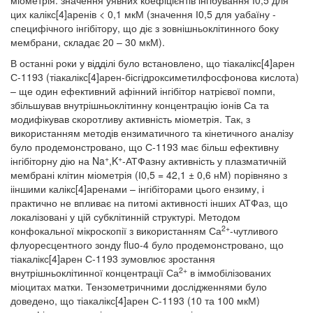
міометрія: значення уявних коефіцієнтів інгібування І0,5 для
цих калікс[4]аренів < 0,1 мкМ (значення І0,5 для уабаїну -
специфічного інгібітору, що діє з зовнішньоклітинного боку
мембрани, складає 20 – 30 мкМ).
В останні роки у відділі було встановлено, що тіакалікс[4]арен
С-1193 (тіакалікс[4]арен-бісгідроксиметилфосфонова кислота)
– ще один ефективний афінний інгібітор натрієвої помпи,
збільшував внутрішньоклітинну концентрацію іонів Са та
модифікував скоротливу активність міометрія. Так, з
використанням методів ензиматичного та кінетичного аналізу
було продемонстровано, що С-1193 має більш ефективну
+
+
інгібіторну дію на Na
,K
-АТФазну активність у плазматичній
мембрані клітин міометрія (І0,5 = 42,1 ± 0,6 нМ) порівняно з
ііншими калікс[4]аренами – інгібіторами цього ензиму, і
практично не впливає на питомі активності інших АТФаз, що
локалізовані у цій субклітинній структурі. Методом
2+
конфокальної мікроскопії з використанням Са
-чутливого
флуоресцентного зонду fluo-4 було продемонстровано, що
тіакалікс[4]арен С-1193 зумовлює зростання
2+
внутрішньоклітинної концентрації Са
в іммобілізованих
міоцитах матки. Тензометричними дослідженнями було
доведено, що тіакалікс[4]арен С-1193 (10 та 100 мкМ)