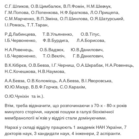
С.Г.Шликов, О.В.Цимбалюк, В.П.Фомін, Н.М.Шевчук,
Г.М.Попова, О.Попенкова, Н.Ф.Браткова, Л.О.Прищепа,
С.М.Марченко, В.П.Зіміна, О.П.Шинлова, О.Я.Шатурський,
І.І.Ромась, Т.Т.Таран,
Р.Д.Лабинцева, Т.В.Ульяненко, О.В.Тітус,
І.Б.Червоненко, Ф.В.Бурдига, Л.А.Борисова,
Н.А.Ровенець, О.Б.Вадзюк, Ю.В.Данилович,
І.Б.Червоненко, Т.О.Векліч, Г.В.Данилович,
В.К.Кібірєв, О.В.Бевза, І.Г.Черниш, О.А.Шкрабак, Н.А.Ровенець,
Н.С.Кочешкова, Н.В.Наумова,
А.А.Бевза, О.В.Коломієць, А.А.Бевза, В.І.Яворовська,
Ю.Ю.Мазур, В.В.Ф.Горчєв, С.О.Карахім,
О.Ю.Чуніхін та ін.).
Втім, треба відзначити, що розпочинаючи з 70-х - 80-х років
минулого сторіччя, наукові пошуки в галузі біохімічної
мембранології м’язів у відділі стали домінуючими.
Наразі у складі відділу працюють 1 академік НАН України, 7
докторів наук, 3 кандидати наук, 4 інженери, 2 аспіранти.