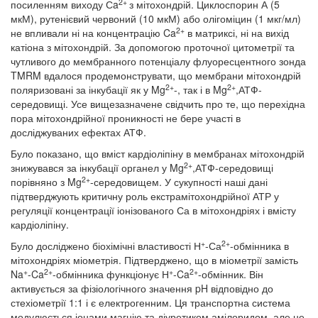
2+
посиленням виходу Сa
з мітохондрій. Циклоспорин А (5
мкМ), рутенієвий червоний (10 мкМ) або олігоміцин (1 мкг/мл)
2+
не впливали ні на концентрацію Ca
в матриксі, ні на вихід
катіона з мітохондрій. За допомогою проточної цитометрії та
чутливого до мембранного потенціалу флуоресцентного зонда
TMRM вдалося продемонструвати, що мембрани мітохондрій
2+
2+
поляризовані за інкубації як у Mg
-, так і в Mg
,АТФ-
середовищі. Усе вищезазначене свідчить про те, що перехідна
пора мітохондрійної проникності не бере участі в
досліджуваних ефектах АТФ.
Було показано, що вміст кардіоліпіну в мембранах мітохондрій
2+
знижувався за інкубації органел у Mg
,АТФ-середовищі
2+
порівняно з Mg
-середовищем. У сукупності наші дані
підтверджують критичну роль екстрамітохондрійної АТР у
регуляції концентрації іонізованого Са в мітохондріях і вмісту
кардіоліпіну.
+
2+
Було досліджено біохімічні властивості Н
-Са
-обмінника в
мітохондріях міометрія. Підтверджено, що в міометрії замість
+
2+
+
2+
Na
-Ca
-обмінника функціонує Н
-Ca
-обмінник. Він
активується за фізіологічного значення pH відповідно до
стехіометрії 1:1 і є електрогенним. Ця транспортна система
модулюється іонами магнію та діуретиком амілоридом, але не