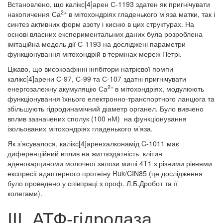
Встановлено, що калікс[4]арен С-1193 здатен як пригнічувати
2+
накопичення Са
в мітохондріях гладенького м’яза матки, так і
синтез активних форм азоту і кисню в цих структурах. На
основі власних експериментальних даних була розроблена
імітаційна модель дії С-1193 на досліджені параметри
функціонування мітохондрій в термінах мереж Петрі.
Цікаво, що високоафінні інгібітори натрієвої помпи
калікс[4]арени С-97, С-99 та С-107 здатні пригнічувати
2+
енергозалежну акумуляцію Са
в мітохондріях, модулюють
функціонування їхнього електронно-транспортного ланцюга та
збільшують гідродинамічний діаметр органел. Було вивчено
вплив зазначених сполук (100 нМ) на функціонування
ізольованих мітохондріях гладенького м’яза.
Як з’ясувалося, калікс[4]аренхалконамід C-1011 має
диференційний вплив на життєздатність клітин
аденокарциноми молочної залози миші 4T1 з різними рівнями
експресії адаптерного протеїну Ruk/CIN85 (це дослідження
було проведено у співпраці з проф. Л.Б.Дробот та її
колегами).
ІІІ. АТФ-гідролаза