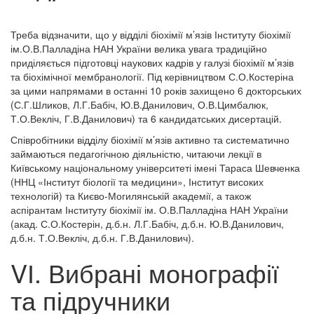
Треба відзначити, що у відділі біохімії м’язів Інституту біохімії
ім.О.В.Палладіна НАН України велика увага традиційно
приділяється підготовці наукових кадрів у галузі біохімії м’язів
та біохімічної мембранології. Під керівництвом С.О.Костеріна
за цими напрямами в останні 10 років захищено 6 докторських
(С.Г.Шликов, Л.Г.Бабіч, Ю.В.Данилович, О.В.Цимбалюк,
Т.О.Векліч, Г.В.Данилович) та 6 кандидатських дисертацій.
Співробітники відділу біохімії м’язів активно та систематично
займаються педагогічною діяльністю, читаючи лекції в
Київському національному університеті імені Тараса Шевченка
(ННЦ «Інститут біології та медицини», Інститут високих
технологій) та Києво-Могилянській академії, а також
аспірантам Інституту біохімії ім. О.В.Палладіна НАН України
(акад. С.О.Костерін, д.б.н. Л.Г.Бабіч, д.б.н. Ю.В.Данилович,
д.б.н. Т.О.Векліч, д.б.н. Г.В.Данилович).
VІ. Вибрані монографії
та підручники