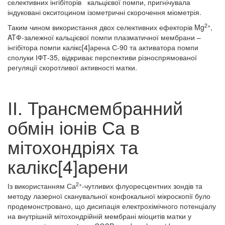
селективних інгібіторів кальцієвої помпи, пригнічувала
індуковані окситоцином ізометричні скорочення міометрія.
2+
Таким чином використання двох селективних ефекторів Mg
,
ATФ-залежної кальцієвої помпи плазматичної мембрани –
інгібітора помпи калікс[4]арена С-90 та активатора помпи
сполуки ІФТ-35, відкриває перспективи різноспрямованої
регуляції скоротливої активності матки.
ІІ. Трансмембранний
обмін іонів Са в
мітохондріях та
калікс[4]арени
2+
Із використанням Са
-чутливих флуоресцентних зондів та
методу лазерної сканувальної конфокальної мікроскопії було
продемонстровано, що дисипація електрохімічного потенціалу
на внутрішній мітохондрійній мембрані міоцитів матки у