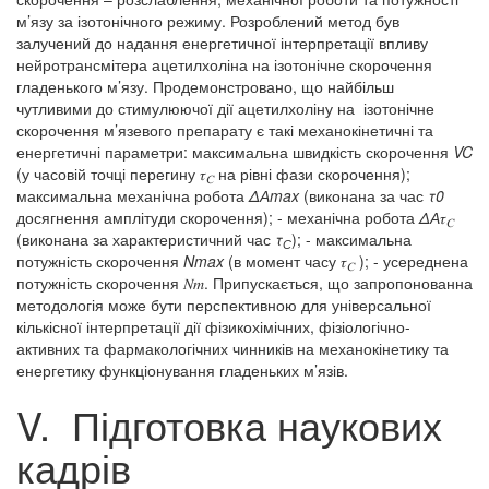
м’язу за ізотонічного режиму. Розроблений метод був
залучений до надання енергетичної інтерпретації впливу
нейротрансмітера ацетилхоліна на ізотонічне скорочення
гладенького м’язу. Продемонстровано, що найбільш
чутливими до стимулюючої дії ацетилхоліну на ізотонічне
скорочення м’язевого препарату є такі механокінетичні та
енергетичні параметри: максимальна швидкість скорочення
VC
(у часовій точці перегину 𝜏
на рівні фази скорочення);
𝐶
максимальна механічна робота
ΔАmax
(виконана за час
τ0
досягнення амплітуди скорочення); - механічна робота
ΔА
𝜏
𝐶
(виконана за характеристичний час
τ
); - максимальна
С
потужність скорочення
Nmax
(в момент часу 𝜏
); - усереднена
𝐶
потужність скорочення 𝑁𝑚. Припускається, що запропонованна
методологія може бути перспективною для універсальної
кількісної інтерпретації дії фізикохімічних, фізіологічно-
активних та фармакологічних чинників на механокінетику та
енергетику функціонування гладеньких м’язів.
V. Підготовка наукових
кадрів