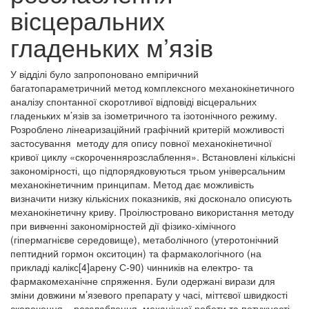
вісцеральних
гладеньких м’язів
У відділі було запропоновано емпіричний
багатопараметричний метод комплексного механокінетичного
аналізу спонтанної скоротливої відповіді вісцеральних
гладеньких м’язів за ізометричного та ізотонічного режиму.
Розроблено лінеаризаційний графічний критерій можливості
застосування методу для опису повної механокінетичної
кривої циклу «скороченнярозслаблення». Встановлені кількісні
закономірності, що підпорядковуються трьом універсальним
механокінетичним принципам. Метод дає можливість
визначити низку кількісних показників, які досконало описують
механокінетичну криву. Проілюстровано використання методу
при вивченні закономірностей дії фізико-хімічного
(гіпермагнієве середовище), метаболічного (утеротонічний
пептидний гормон окситоцин) та фармакологічного (на
прикладі калікс[4]арену С-90) чинників на електро- та
фармакомеханічне спряження. Були одержані вирази для
зміни довжини м’язевого препарату у часі, міттєвої швидкості
скорочення – розслаблення, механічної роботи та потужності