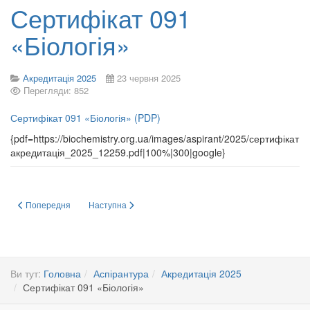
Сертифікат 091
«Біологія»
Акредитація 2025
23 червня 2025
Перегляди: 852
Сертифікат 091 «Біологія» (PDP)
{pdf=https://biochemistry.org.ua/images/aspirant/2025/сертифікат
акредитація_2025_12259.pdf|100%|300|google}
Попередня стаття: Cертифікат 091 Біологія та біохімія 2025 N15658
Наступна стаття: Відкрита зустріч з експертами НАЗЯВ
Попередня
Наступна
Ви тут:
Головна
Аспірантура
Акредитація 2025
Сертифікат 091 «Біологія»