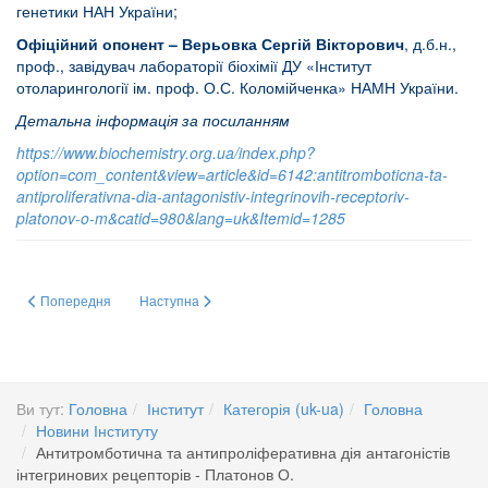
генетики НАН України;
Офіційний опонент – Верьовка Сергій Вікторович
, д.б.н.,
проф., завідувач лабораторії біохімії ДУ «Інститут
отоларингології ім. проф. О.С. Коломійченка» НАМН України.
Детальна інформація за посиланням
https://www.biochemistry.org.ua/index.php?
option=com_content&view=article&id=6142:antitromboticna-ta-
antiproliferativna-dia-antagonistiv-integrinovih-receptoriv-
platonov-o-m&catid=980&lang=uk&Itemid=1285
Попередня стаття: Дослідження структури та функцій αС-регіонів та ВβN
Наступна стаття: Пресреліз - Шлях до Антарктики
Попередня
Наступна
Ви тут:
Головна
Інститут
Категорія (uk-ua)
Головна
Новини Інституту
Антитромботична та антипроліферативна дія антагоністів
інтегринових рецепторів - Платонов О.