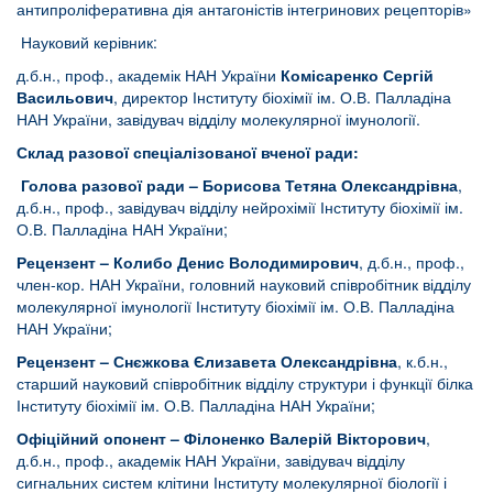
антипроліферативна дія антагоністів інтегринових рецепторів»
Науковий керівник:
д.б.н., проф., академік НАН України
Комісаренко Сергій
Васильович
, директор Інституту біохімії ім. О.В. Палладіна
НАН України, завідувач відділу молекулярної імунології.
Склад разової спеціалізованої вченої ради:
Голова разової ради – Борисова
Тетяна Олександрівна
,
д.б.н., проф., завідувач відділу нейрохімії Інституту біохімії ім.
О.В. Палладіна НАН України;
Рецензент – Колибо Денис Володимирович
, д.б.н., проф.,
член-кор. НАН України, головний науковий співробітник відділу
молекулярної імунології Інституту біохімії ім. О.В. Палладіна
НАН України;
Рецензент – Снєжкова Єлизавета Олександрівна
, к.б.н.,
старший науковий співробітник відділу структури і функції білка
Інституту біохімії ім. О.В. Палладіна НАН України;
Офіційний опонент –
Філоненко Валерій Вікторович
,
д.б.н., проф., академік НАН України, завідувач відділу
сигнальних систем клітини Інституту молекулярної біології і