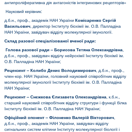
антипроліферативна дія антагоністів інтегринових рецепторів»
Науковий керівник:
д.б.н., проф., академік НАН України
Комісаренко Сергій
Васильович
, директор Інституту біохімії ім. О.В. Палладіна
НАН України, завідувач відділу молекулярної імунології.
Склад разової спеціалізованої вченої ради:
Голова разової ради – Борисова
Тетяна Олександрівна
,
д.б.н., проф., завідувач відділу нейрохімії Інституту біохімії ім.
О.В. Палладіна НАН України;
Рецензент – Колибо Денис Володимирович
, д.б.н., проф.,
член-кор. НАН України, головний науковий співробітник відділу
молекулярної імунології Інституту біохімії ім. О.В. Палладіна
НАН України;
Рецензент – Снєжкова Єлизавета Олександрівна
, к.б.н.,
старший науковий співробітник відділу структури і функції білка
Інституту біохімії ім. О.В. Палладіна НАН України;
Офіційний опонент –
Філоненко Валерій Вікторович
,
д.б.н., проф., академік НАН України, завідувач відділу
сигнальних систем клітини Інституту молекулярної біології і