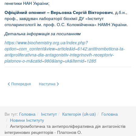
генетики НАН України;
Офіційний опонент – Верьовка Сергій Вікторович
, д.б.н.,
проф., завідувач лабораторії біохімії ДУ «Інститут
отоларингології ім. проф. О.С. Коломійченка» НАМН України.
Детальна інформація за посиланням
https://www.biochemistry.org.ua/index.php?
option=com_content&view=article&id=6142:antitromboticna-ta-
antiproliferativna-dia-antagonistiv-integrinovih-receptoriv-
platonov-o-m&catid=980&lang=uk&Itemid=1285
Попередня стаття: Дослідження структури та функцій αС-регіонів та ВβN
Наступна стаття: Пресреліз - Шлях до Антарктики
Попередня
Наступна
Ви тут:
Головна
Інститут
Категорія (uk-ua)
Головна
Новини Інституту
Антитромботична та антипроліферативна дія антагоністів
інтегринових рецепторів - Платонов О.