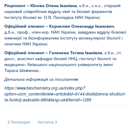
Рецензент – Юсова Олена Іванівна
, к.б.н., с.н.с., старший
науковий співробітник відділу хімії та біохімії ферментів
Інституту біохімії ім. О.В. Палладіна НАН України;
Офіційний опонент –
Корнелюк Олександр Іванович
,
д.б.н., проф., член-кор. НАН України, завідувач відділу білкової
інженерії та біоінформатики Інституту молекулярної біології і
генетики НАН України;
Офіційний опонент – Галенова Тетяна Іванівна
, к.б.н., ст.
досл., асистент кафедри біохімії ННЦ «Інститут біології та
медицини» Київського національного університету імені
Тараса Шевченка..
Детальна інформація за посиланням
https://www.biochemistry.org.ua/index.php?
option=com_content&view=article&id=6144:doslidzenna-strukturi-
ta-funkcij-as&catid=980&lang=uk&Itemid=1285
Попередня стаття: ВПЛИВ ВУГЛЕЦЕВИХ НАНОЧАСТИНОК НА ЕКСПРЕСІ
Наступна стаття: Антитромботична та антипроліфератив
Попередня
Наступна