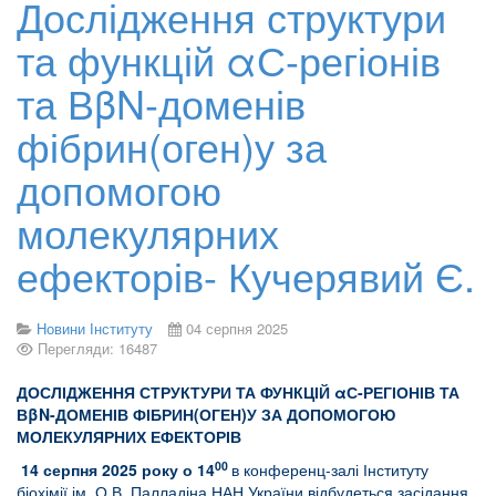
Дослідження структури
та функцій αС-регіонів
та ВβN-доменів
фібрин(оген)у за
допомогою
молекулярних
ефекторів- Кучерявий Є.
Новини Інституту
04 серпня 2025
Перегляди: 16487
ДОСЛІДЖЕННЯ СТРУКТУРИ ТА ФУНКЦІЙ αС-РЕГІОНІВ ТА
ВβN-ДОМЕНІВ ФІБРИН(ОГЕН)У ЗА ДОПОМОГОЮ
МОЛЕКУЛЯРНИХ ЕФЕКТОРІВ
00
14 серпня 2025 року о 14
в конференц-залі Інституту
біохімії ім. О.В. Палладіна НАН України відбудеться засідання