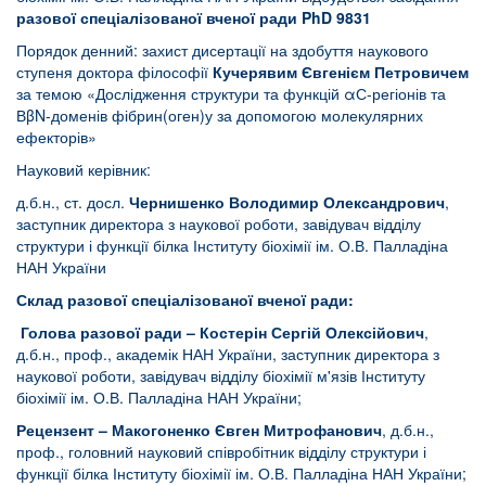
разової спеціалізованої вченої ради PhD 9831
Порядок денний: захист дисертації на здобуття наукового
ступеня доктора філософії
Кучерявим Євгенієм Петровичем
за темою «Дослідження структури та функцій αС-регіонів та
ВβN-доменів фібрин(оген)у за допомогою молекулярних
ефекторів»
Науковий керівник:
д.б.н., ст. досл.
Чернишенко Володимир Олександрович
,
заступник директора з наукової роботи, завідувач відділу
структури і функції білка Інституту біохімії ім. О.В. Палладіна
НАН України
Склад разової спеціалізованої вченої ради:
Голова разової ради –
Костерін Сергій Олексійович
,
д.б.н., проф., академік НАН України, заступник директора з
наукової роботи, завідувач відділу біохімії м'язів Інституту
біохімії ім. О.В. Палладіна НАН України;
Рецензент – Макогоненко Євген Митрофанович
, д.б.н.,
проф., головний науковий співробітник відділу структури і
функції білка Інституту біохімії ім. О.В. Палладіна НАН України;