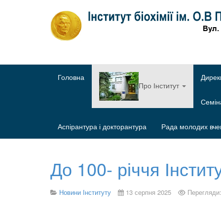
Головна
Дирек
Про Інститут
Семі
Аспірантура і докторантура
Рада молодих вче
До 100- річчя Інстит
Новини Інституту
13 серпня 2025
Перегляди: