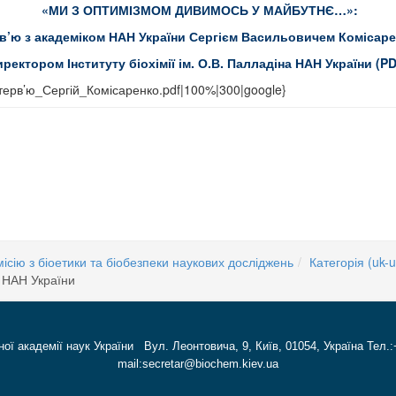
«МИ З ОПТИМІЗМОМ ДИВИМОСЬ У МАЙБУТНЄ…»:
рв’ю з академіком НАН України Сергієм Васильовичем Комісаре
ректором Інституту біохімії ім. О.В. Палладіна НАН України (P
Інтерв’ю_Сергій_Комісаренко.pdf|100%|300|google}
ів
сію з біоетики та біобезпеки наукових досліджень
Категорія (uk-u
а НАН України
ної академії наук України Вул. Леонтовича, 9, Київ, 01054, Україна Тел.:
mail:secretar@biochem.kiev.ua