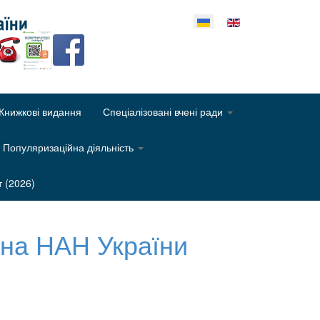
еріть свою мову
Книжкові видання
Спеціалізовані вчені ради
Популяризаційна діяльність
т (2026)
діна НАН України