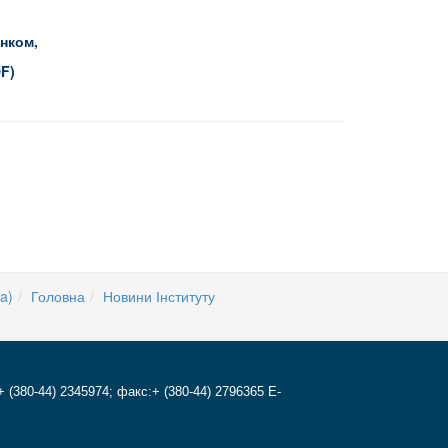
нком,
DF)
a)
Головна
Новини Інституту
+ (380-44) 2345974; факс:+ (380-44) 2796365 E-