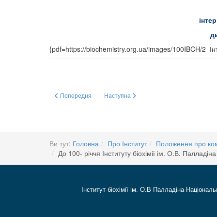
інте
ди
{pdf=https://biochemistry.org.ua/images/100IBCH/2_
Попередня стаття: Вітаємо з 75 –річним ювілеєм
Наступна стаття: Справа про 17 мільйон
Попередня
Наступна
Ви тут:
Головна
Про Інститут
Положення про комі
До 100- річчя Інституту біохімії ім. О.В. Палладін
Інститут біохімії ім. О.В Палладіна Національ