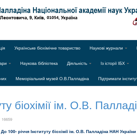
Об
ція
Українське біохімічне товариство
Наукові журнали
нари
Наукова бібліотека
Діяльність
Із історії ІБХ
них
Меморіальний музей О.В.Палладіна
Підтримати інститу
уту біохімії ім. О.В. Палла
 16659
До 100- річчя Інституту біохімії ім. О.В. Палладіна НАН України