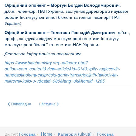
Офіційний опонент –
Моргун Богдан Володимирович
,
д.б.н., член-кор. НАН України, заступник директора з наукової
роботи Інституту клітинної біології та генної інженерії НАН
України;
Офіційний опонент – Телегєєв Геннадій Дмитрович
, д.б.н.,
проф., завідувач відділу молекулярної генетики Інституту
молекулярної біології та генетики НАН України.
Детальна інформація за посиланням
https://www.biochemistry.org.ua/index.php?
option=com_content&view=article&id=6143:vpliv-vuglecevih-
nanocastinok-na-ekspresiu-geniv-transkripcijnih-faktoriv-ta-
mikrornk-kulis-u-v&catid=980&lang=uk&Itemid=1285
Попередня стаття: Справа про 17 мільйонів
Наступна стаття: До 100- річчя Інституту біохімії ім. О.
Попередня
Наступна
Ви тут:
Головна
Home
Категорія (uk-ua)
Головна