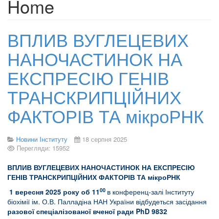
Home
ВПЛИВ ВУГЛЕЦЕВИХ
НАНОЧАСТИНОК НА
ЕКСПРЕСІЮ ГЕНІВ
ТРАНСКРИПЦІЙНИХ
ФАКТОРІВ ТА мікроРНК
Новини Інституту
18 серпня 2025
Перегляди: 15952
ВПЛИВ ВУГЛЕЦЕВИХ НАНОЧАСТИНОК НА ЕКСПРЕСІЮ
ГЕНІВ ТРАНСКРИПЦІЙНИХ ФАКТОРІВ ТА мікроРНК
00
1
вересня 2025 року об 11
в конференц-залі Інституту
біохімії ім. О.В. Палладіна НАН України відбудеться засідання
разової спеціалізованої вченої ради PhD 9832