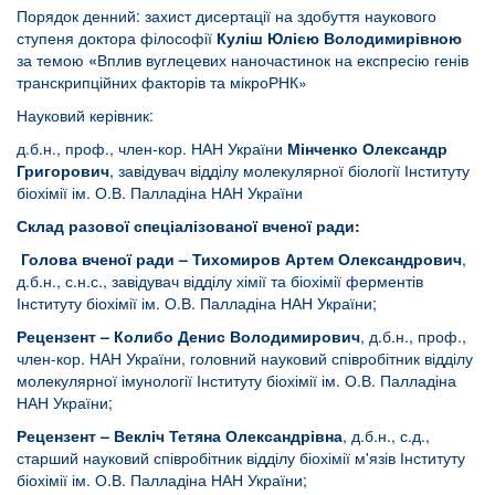
Порядок денний: захист дисертації на здобуття наукового
ступеня доктора філософії
Куліш Юлією
Володимирівною
за темою
«
Вплив вуглецевих наночастинок на експресію генів
транскрипційних факторів та мікроРНК»
Науковий керівник:
д.б.н., проф., член-кор. НАН України
Мінченко Олександр
Григорович
, завідувач відділу молекулярної біології Інституту
біохімії ім. О.В. Палладіна НАН України
Склад разової спеціалізованої вченої ради:
Голова вченої ради – Тихомиров Артем Олександрович
,
д.б.н., с.н.с., завідувач відділу хімії та біохімії ферментів
Інституту біохімії ім. О.В. Палладіна НАН України;
Рецензент – Колибо Денис Володимирович
, д.б.н., проф.,
член-кор. НАН України, головний науковий співробітник відділу
молекулярної імунології Інституту біохімії ім. О.В. Палладіна
НАН України;
Рецензент – Векліч Тетяна Олександрівна
, д.б.н., с.д.,
старший науковий співробітник відділу біохімії м'язів Інституту
біохімії ім. О.В. Палладіна НАН України;