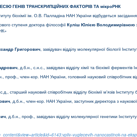
СІЮ ГЕНІВ ТРАНСКРИПЦІЙНИХ ФАКТОРІВ ТА мікроРНК
итуту біохімії ім. О.В. Палладіна НАН України відбудеться засіданн
кового ступеня доктора філософії
Куліш Юлією
Володимирівною
РНК»
ксандр
Григорович
, завідувач відділу молекулярної біології Інстит
андрович
, д.б.н., с.н.с., завідувач відділу хімії та біохімії ферментів
.н., проф., член-кор. НАН України, головний науковий співробітник від
, с.д., старший науковий співробітник відділу біохімії м'язів Інституту
ович
, д.б.н., член-кор. НАН України, заступник директора з наукової 
вич
, д.б.н., проф., завідувач відділу молекулярної генетики Інститут
content&view=article&id=6143:vpliv-vuglecevih-nanocastinok-na-ekspresi