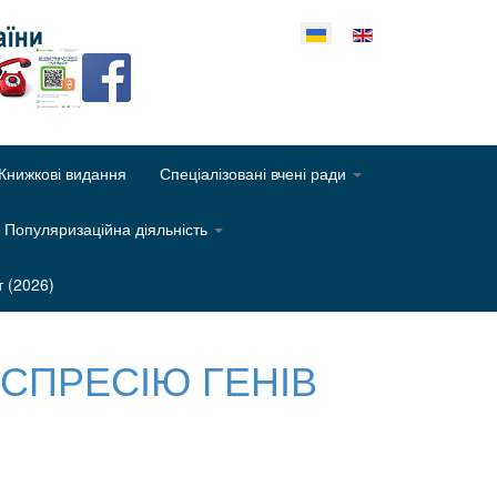
еріть свою мову
Книжкові видання
Спеціалізовані вчені ради
Популяризаційна діяльність
т (2026)
СПРЕСІЮ ГЕНІВ