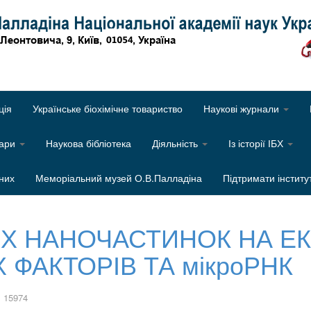
Об
ція
Українське біохімічне товариство
Наукові журнали
нари
Наукова бібліотека
Діяльність
Із історії ІБХ
них
Меморіальний музей О.В.Палладіна
Підтримати інститу
Х НАНОЧАСТИНОК НА ЕК
ФАКТОРІВ ТА мікроРНК
 15974