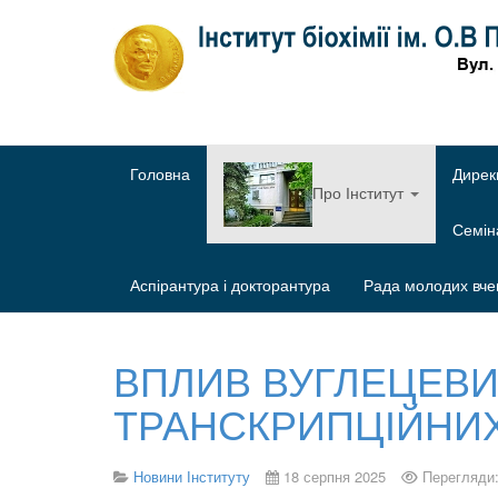
Головна
Дирек
Про Інститут
Семі
Аспірантура і докторантура
Рада молодих вче
ВПЛИВ ВУГЛЕЦЕВИ
ТРАНСКРИПЦІЙНИХ 
Новини Інституту
18 серпня 2025
Перегляди: