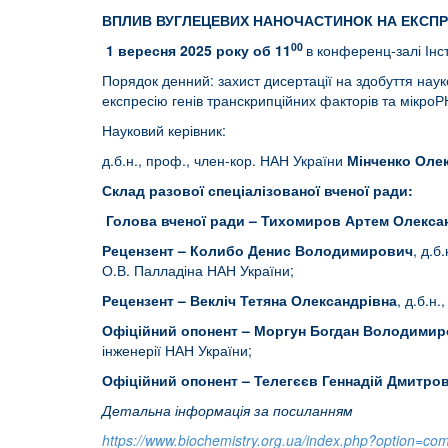
ВПЛИВ ВУГЛЕЦЕВИХ НАНОЧАСТИНОК НА ЕКСПРЕ
00
1
вересня 2025 року об 11
в конференц-залі Інст
Порядок денний: захист дисертації на здобуття нау
експресію генів транскрипційних факторів та мікро
Науковий керівник:
д.б.н., проф., член-кор. НАН України
Мінченко Оле
Склад разової спеціалізованої вченої ради:
Голова вченої ради – Тихомиров Артем Олекс
Рецензент – Колибо Денис Володимирович
, д.б
О.В. Палладіна НАН України;
Рецензент – Векліч Тетяна Олександрівна
, д.б.н.
Офіційний опонент –
Моргун Богдан Володимир
інженерії НАН України;
Офіційний опонент – Телегєєв Геннадій Дмитро
Детальна інформація за посиланням
https://www.biochemistry.org.ua/index.php?option=com_