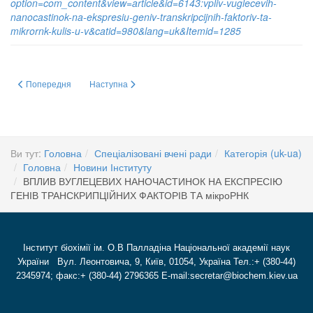
option=com_content&view=article&id=6143:vpliv-vuglecevih-
nanocastinok-na-ekspresiu-geniv-transkripcijnih-faktoriv-ta-
mikrornk-kulis-u-v&catid=980&lang=uk&Itemid=1285
Попередня стаття: Справа про 17 мільйонів
Наступна стаття: Дослідження структури та функцій αС
Попередня
Наступна
Ви тут:
Головна
Спеціалізовані вчені ради
Категорія (uk-ua)
Головна
Новини Інституту
ВПЛИВ ВУГЛЕЦЕВИХ НАНОЧАСТИНОК НА ЕКСПРЕСІЮ
ГЕНІВ ТРАНСКРИПЦІЙНИХ ФАКТОРІВ ТА мікроРНК
Інститут біохімії ім. О.В Палладіна Національної академії наук
України Вул. Леонтовича, 9, Київ, 01054, Україна Тел.:+ (380-44)
2345974; факс:+ (380-44) 2796365 E-mail:secretar@biochem.kiev.ua