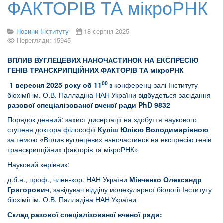
ФАКТОРІВ ТА мікроРНК
Новини Інституту
18 серпня 2025
Перегляди: 15945
ВПЛИВ ВУГЛЕЦЕВИХ НАНОЧАСТИНОК НА ЕКСПРЕСІЮ
ГЕНІВ ТРАНСКРИПЦІЙНИХ ФАКТОРІВ ТА мікроРНК
00
1
вересня 2025 року об 11
в конференц-залі Інституту
біохімії ім. О.В. Палладіна НАН України відбудеться засідання
разової спеціалізованої вченої ради PhD 9832
Порядок денний: захист дисертації на здобуття наукового
ступеня доктора філософії
Куліш Юлією
Володимирівною
за темою
«
Вплив вуглецевих наночастинок на експресію генів
транскрипційних факторів та мікроРНК»
Науковий керівник:
д.б.н., проф., член-кор. НАН України
Мінченко Олександр
Григорович
, завідувач відділу молекулярної біології Інституту
біохімії ім. О.В. Палладіна НАН України
Склад разової спеціалізованої вченої ради: