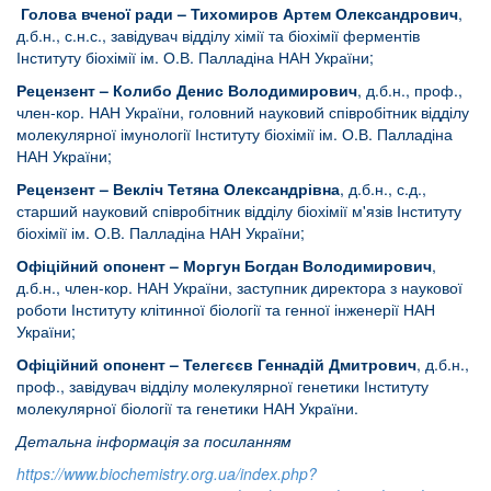
Голова вченої ради – Тихомиров Артем Олександрович
,
д.б.н., с.н.с., завідувач відділу хімії та біохімії ферментів
Інституту біохімії ім. О.В. Палладіна НАН України;
Рецензент – Колибо Денис Володимирович
, д.б.н., проф.,
член-кор. НАН України, головний науковий співробітник відділу
молекулярної імунології Інституту біохімії ім. О.В. Палладіна
НАН України;
Рецензент – Векліч Тетяна Олександрівна
, д.б.н., с.д.,
старший науковий співробітник відділу біохімії м'язів Інституту
біохімії ім. О.В. Палладіна НАН України;
Офіційний опонент –
Моргун Богдан Володимирович
,
д.б.н., член-кор. НАН України, заступник директора з наукової
роботи Інституту клітинної біології та генної інженерії НАН
України;
Офіційний опонент – Телегєєв Геннадій Дмитрович
, д.б.н.,
проф., завідувач відділу молекулярної генетики Інституту
молекулярної біології та генетики НАН України.
Детальна інформація за посиланням
https://www.biochemistry.org.ua/index.php?