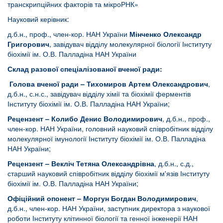
транскрипційних факторів та мікроРНК»
Науковий керівник:
д.б.н., проф., член-кор. НАН України
Мінченко Олександр
Григорович
, завідувач відділу молекулярної біології Інституту
біохімії ім. О.В. Палладіна НАН України
Склад разової спеціалізованої вченої ради:
Голова вченої ради – Тихомиров Артем Олександрович
,
д.б.н., с.н.с., завідувач відділу хімії та біохімії ферментів
Інституту біохімії ім. О.В. Палладіна НАН України;
Рецензент – Колибо Денис Володимирович
, д.б.н., проф.,
член-кор. НАН України, головний науковий співробітник відділу
молекулярної імунології Інституту біохімії ім. О.В. Палладіна
НАН України;
Рецензент – Векліч Тетяна Олександрівна
, д.б.н., с.д.,
старший науковий співробітник відділу біохімії м'язів Інституту
біохімії ім. О.В. Палладіна НАН України;
Офіційний опонент –
Моргун Богдан Володимирович
,
д.б.н., член-кор. НАН України, заступник директора з наукової
роботи Інституту клітинної біології та генної інженерії НАН