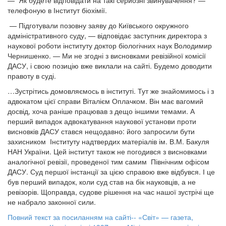
— Як будете відповідати на такі серйозні звинувачення? —
телефоную в Інститут біохімії.
— Підготували позовну заяву до Київського окружного
адміністративного суду, — відповідає заступник директора з
наукової роботи інституту доктор біологічних наук Володимир
Чернишенко. — Ми не згодні з висновками ревізійної комісії
ДАСУ, і свою позицію вже виклали на сайті. Будемо доводити
правоту в суді.
…Зустрітись домовляємось в інституті. Тут же знайомимось і з
адвокатом цієї справи Віталієм Оплачком. Він має вагомий
досвід, хоча раніше працював з дещо іншими темами. А
перший випадок адвокатування наукової установи проти
висновків ДАСУ стався нещодавно: його запросили бути
захисником Інституту надтвердих матеріалів ім. В.М. Бакуля
НАН України. Цей інститут також не погодився з висновками
аналогічної ревізії, проведеної тим самим Північним офісом
ДАСУ. Суд першої інстанції за цією справою вже відбувся. І це
був перший випадок, коли суд став на бік науковців, а не
ревізорів. Щоправда, судове рішення на час нашої зустрічі ще
не набрало законної сили.
Повний текст за посиланням на сайті-- «Світ» — газета,