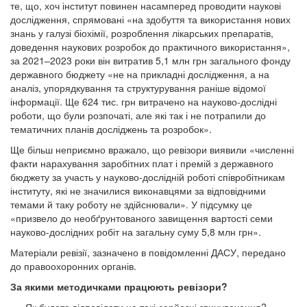
те, що, хоч інститут повинен насамперед проводити наукові
дослідження, спрямовані «на здобуття та використання нових
знань у галузі біохімії, розроблення лікарських препаратів,
доведення наукових розробок до практичного використання»,
за 2021–2023 роки він витратив 5,1 млн грн загального фонду
державного бюджету «не на прикладні дослідження, а на
аналіз, упорядкування та структурування раніше відомої
інформації. Ще 624 тис. грн витрачено на науково-дослідні
роботи, що були розпочаті, але які так і не потрапили до
тематичних планів досліджень та розробок».
Ще більш неприємно вражало, що ревізори виявили «численні
факти нарахування заробітних плат і премій з державного
бюджету за участь у науково-дослідній роботі співробітникам
інституту, які не значилися виконавцями за відповідними
темами й таку роботу не здійснювали». У підсумку це
«призвело до необґрунтованого завищення вартості семи
науково-дослідних робіт на загальну суму 5,8 млн грн».
Матеріали ревізії, зазначено в повідомленні ДАСУ, передано
до правоохоронних органів.
За якими методичками працюють ревізори?