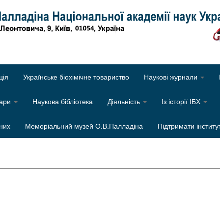
Об
ція
Українське біохімічне товариство
Наукові журнали
нари
Наукова бібліотека
Діяльність
Із історії ІБХ
них
Меморіальний музей О.В.Палладіна
Підтримати інститу