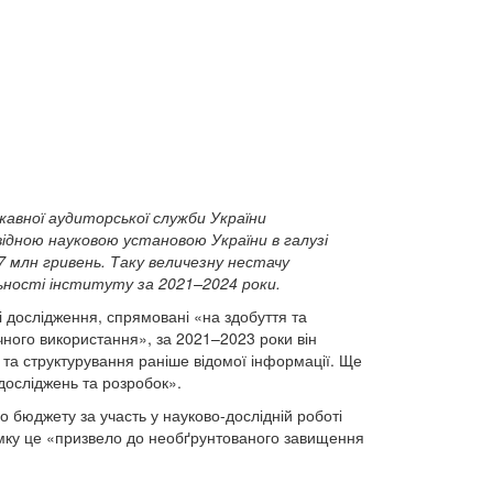
жавної аудиторської служби України
ровідною науковою установою України в галузі
 17 млн гривень. Таку величезну нестачу
льності інституту за 2021–2024 роки.
і дослідження, спрямовані «на здобуття та
ичного використання», за 2021–2023 роки він
 та структурування раніше відомої інформації. Ще
 досліджень та розробок».
 бюджету за участь у науково-дослідній роботі
сумку це «призвело до необґрунтованого завищення