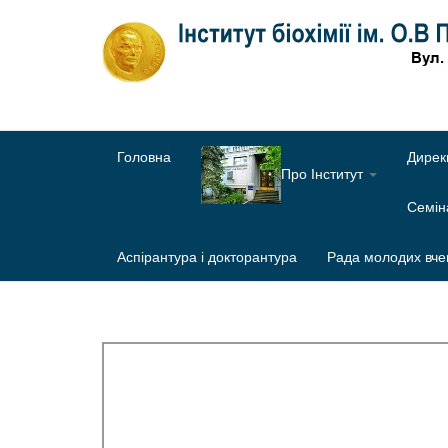
Головна
Дирек
Про Інститут
Семі
Аспірантура і докторантура
Рада молодих вче