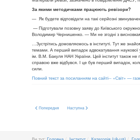
За якими методичками працюють ревізори?
— Як будете відповідати на такі серйозні звинуваче
— Підготували позовну заяву до Київського окружног
Володимир Чернишенко. — Ми не згодні з висновками 
…Зустрітись домовляємось в інституті. Тут же знайо
темами. А перший випадок адвокатування наукової 
ім. В.М. Бакуля НАН України. Цей інститут також не
справою вже відбувся. І це був перший випадок, коли
сили.
Повний текст за посиланням на сайті-- «Світ» — газе
Попередня стаття: До 100- річчя Інституту біохімії ім. О.В
Наступна стаття: ВПЛИВ ВУГЛЕЦЕВИ
Попередня
Наступна
Ви тут:
Головна
Інститут
Категорія (uk-ua)
Гол