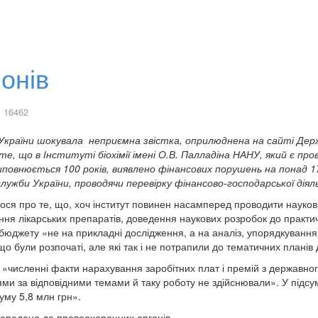
онів
 16462
 України шокувала неприємна звістка, оприлюднена на сайті Дер
о те, що в Інституті біохімії імені О.В. Палладіна НАНУ, який є п
і, виповнюється 100 років, виявлено фінансових порушень на понад
лужби України, проводячи перевірку фінансово-господарської дія
ося про те, що, хоч інститут повинен насамперед проводити науков
лення лікарських препаратів, доведення наукових розробок до практ
бюджету «не на прикладні дослідження, а на аналіз, упорядкування
що були розпочаті, але які так і не потрапили до тематичних планів
численні факти нарахування заробітних плат і премій з державного
вцями за відповідними темами й таку роботу не здійснювали». У під
суму 5,8 млн грн».
 передано до правоохоронних органів.