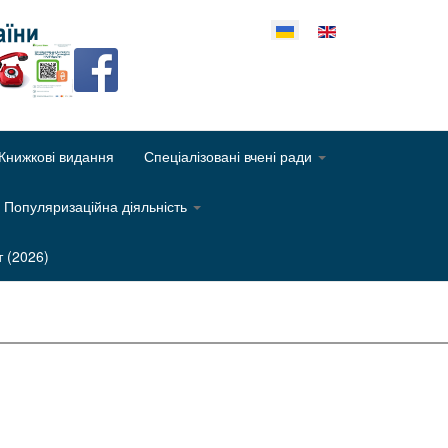
еріть свою мову
Книжкові видання
Спеціалізовані вчені ради
Популяризаційна діяльність
т (2026)