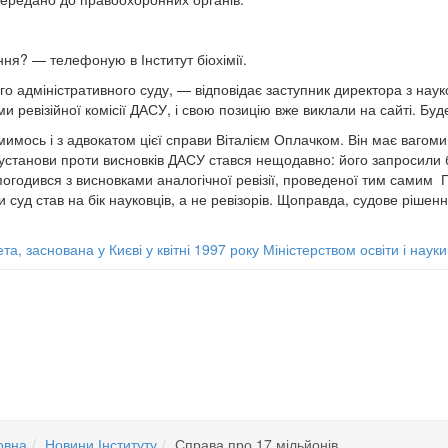
ння? — телефоную в Інститут біохімії.
о адміністративного суду, — відповідає заступник директора з науко
ревізійної комісії ДАСУ, і свою позицію вже виклали на сайті. Буд
мимось і з адвокатом цієї справи Віталієм Оплачком. Він має ваго
установи проти висновків ДАСУ стався нещодавно: його запросили б
 погодився з висновками аналогічної ревізії, проведеної тим самим 
 суд став на бік науковців, а не ревізорів. Щоправда, судове рішен
та, заснована у Києві у квітні 1997 року Міністерством освіти і нау
. Палладіна НАН України
Х НАНОЧАСТИНОК НА ЕКСПРЕСІЮ ГЕНІВ ТРАНСКРИПЦІЙНИХ ФАКТОРІВ ТА мі
овна
Новини Інституту
Справа про 17 мільйонів