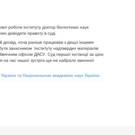
вої роботи інституту доктор біологічних наук
емо доводити правоту в суді.
мий досвід, хоча раніше працював з дещо іншими
ути захисником Інституту надтвердих матеріалів
Північним офісом ДАСУ. Суд першої інстанції за цією
ня на час нашої зустрічі ще не набрало законної
ки України та Національною академією наук України.
кроРНК