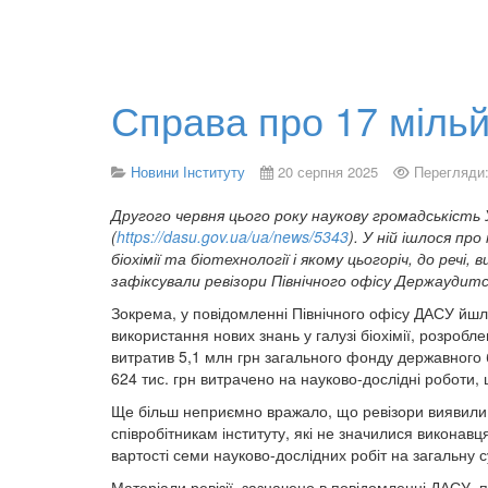
Справа про 17 мільй
Новини Інституту
20 серпня 2025
Перегляди:
Другого червня цього року наукову громадськість
(
https://dasu.gov.ua/ua/news/5343
). У ній ішлося пр
біохімії та біотехнології і якому цьогоріч, до реч
зафіксували ревізори Північного офісу Держаудитс
Зокрема, у повідомленні Північного офісу ДАСУ йшл
використання нових знань у галузі біохімії, розроб
витратив 5,1 млн грн загального фонду державного 
624 тис. грн витрачено на науково-дослідні роботи, 
Ще більш неприємно вражало, що ревізори виявили «
співробітникам інституту, які не значилися викона
вартості семи науково-дослідних робіт на загальну 
Матеріали ревізії, зазначено в повідомленні ДАСУ,