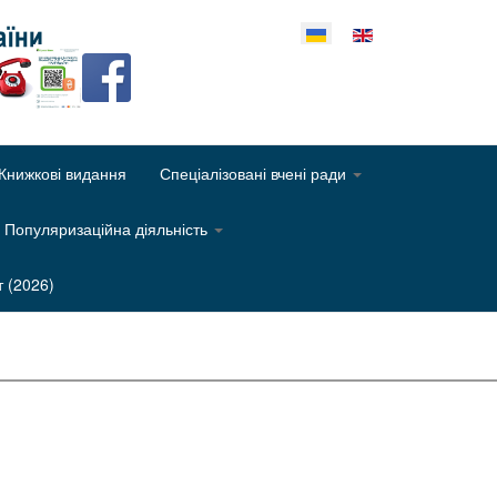
еріть свою мову
Книжкові видання
Спеціалізовані вчені ради
Популяризаційна діяльність
т (2026)