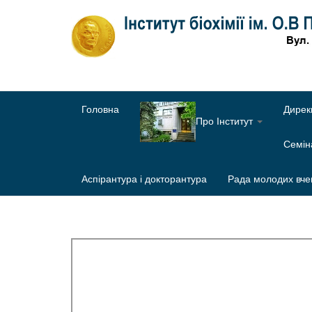
Головна
Дирек
Про Інститут
Семі
Аспірантура і докторантура
Рада молодих вче