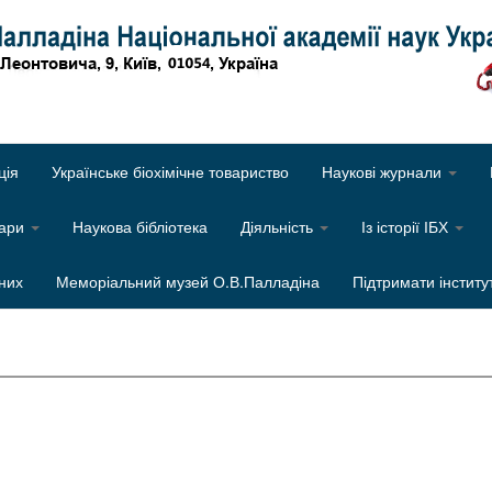
Об
ція
Українське біохімічне товариство
Наукові журнали
нари
Наукова бібліотека
Діяльність
Із історії ІБХ
них
Меморіальний музей О.В.Палладіна
Підтримати інститу