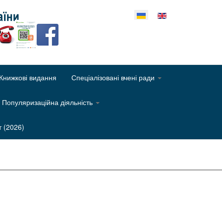
еріть свою мову
Книжкові видання
Спеціалізовані вчені ради
Популяризаційна діяльність
т (2026)