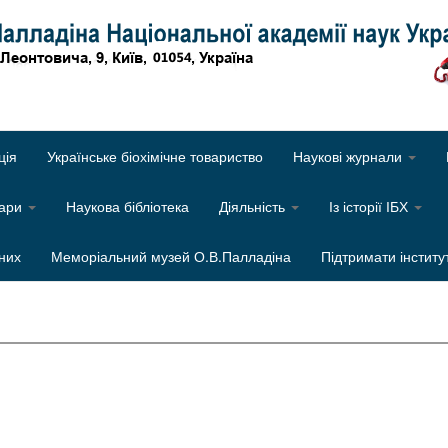
Об
ція
Українське біохімічне товариство
Наукові журнали
нари
Наукова бібліотека
Діяльність
Із історії ІБХ
них
Меморіальний музей О.В.Палладіна
Підтримати інститу