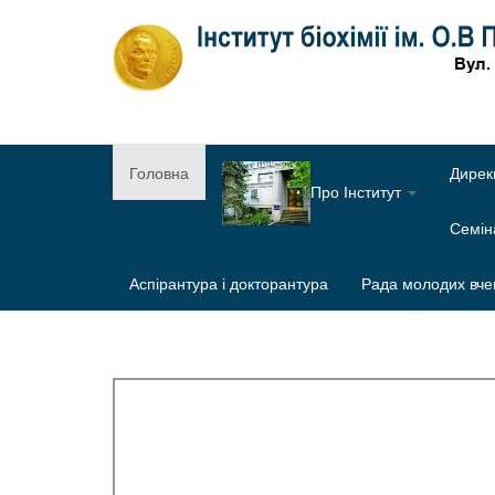
Головна
Дирек
Про Інститут
Семі
Аспірантура і докторантура
Рада молодих вче