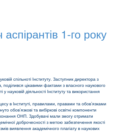
ч аспірантів 1-го року
ковій спільноті Інституту. Заступник директора з
ів, поділився цікавими фактами з власного наукового
і у науковій діяльності Інституту та використання
оцесу в Інституті, правилами, правами та обов’язками
нуто обов’язкові та вибіркові освітні компоненти
иконання ОНП. Здобувачі мали змогу отримати
демічної доброчесності з метою забезпечення якості
ізмів виявлення академічного плагіату в наукових