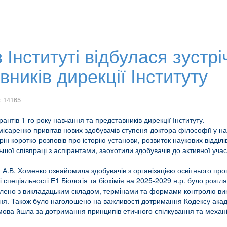
 Інституті відбулася зустрі
ників дирекції Інституту
: 14165
ірантів 1-го року навчання та представників дирекції Інституту.
ісаренко привітав нових здобувачів ступеня доктора філософії у нау
ін коротко розповів про історію установи, розвиток наукових відділ
ьшої співпраці з аспірантами, заохотили здобувачів до активної участ
н. А.В. Хоменко ознайомила здобувачів з організацією освітнього пр
спеціальності Е1 Біологія та біохімія на 2025-2029 н.р. було розгля
йомлено з викладацьким складом, термінами та формами контролю в
тання. Також було наголошено на важливості дотримання Кодексу ака
а, мова йшла за дотримання принципів етичного спілкування та механ