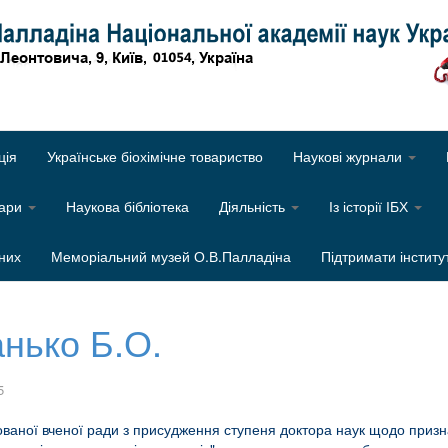
Об
ція
Українське біохімічне товариство
Наукові журнали
нари
Наукова бібліотека
Діяльність
Із історії ІБХ
них
Меморіальний музей О.В.Палладіна
Підтримати інститу
анько Б.О.
5
ованої вченої ради з присудження ступеня доктора наук щодо призн