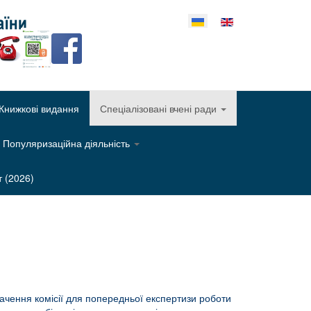
еріть свою мову
Книжкові видання
Спеціалізовані вчені ради
Популяризаційна діяльність
т (2026)
ачення комісії для попередньої експертизи роботи