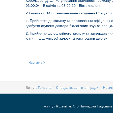
Корольової Д. С. "Регулювання активності тромбіну в
03.00.04 - Біохімія та 03.00.20 - Біотехнологія.
23 жовтня о 14:00 заплановане засідання Спеціаліз
1. Прийняття до захисту та призначення офіційних оп
здобуття ступеня доктора біологічних наук за спеціал
2. Прийняття до офіційного захисту та затвердження
клітин підшлункової залози та гепатоцитів щурів»
Наступна стаття: Про оприлюднення дисертацій та відгукі
Наступна
Ви тут:
Головна
Спеціалізовані вчені ради
Нови
Інститут біохімії ім. О.В Палладіна Національ