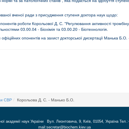
 нормі та за патологічних станів", яка подається на здобуття ступе
ованої вченої ради з присудження ступеня доктора наук щодо:
онентів роботи Корольової Д. С. "Регулювання активності тромбіну в
ьностями 03.00.04 - Біохімія та 03.00.20 - Біотехнологія.
 офіційних опонентів на захист докторської дисертації Манька Б.О.
в офіційних опонентів
ни СВР
Корольова Д. С. - Манько Б.О.
ної академії наук України Вул. Леонтовича, 9, Київ, 01054, Україна Тел.:
mail:secretar@biochem.kiev.ua