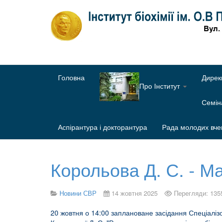
Головна
Дирек
Про Інститут
Семі
Аспірантура і докторантура
Рада молодих вче
Корольова Д. С. - М
Новини СВР
14 жовтня 2025
Перегляди: 135
20 жовтня о 14:00 заплановане засідання Спеціаліз