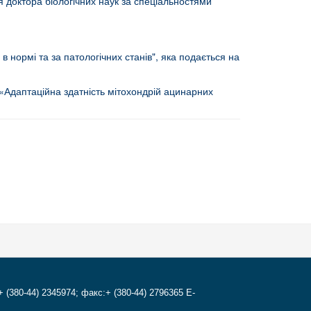
ня доктора біологічних наук за спеціальностями
 нормі та за патологічних станів", яка подається на
 «Адаптаційна здатність мітохондрій ацинарних
+ (380-44) 2345974; факс:+ (380-44) 2796365 E-