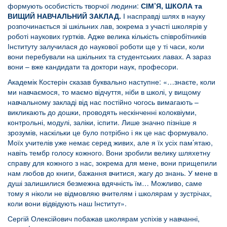
формують особистість творчої людини:
СІМ’Я, ШКОЛА та
ВИЩИЙ НАВЧАЛЬНИЙ ЗАКЛАД.
І насправді шлях в науку
розпочинається зі шкільних лав, зокрема з участі школярів у
роботі наукових гуртків. Адже велика кількість співробітників
Інституту залучилася до наукової роботи ще у ті часи, коли
вони перебували на шкільних та студентських лавах. А зараз
вони – вже кандидати та доктори наук, професори.
Академік Костерін сказав буквально наступне: «…знаєте, коли
ми навчаємося, то маємо відчуття, ніби в школі, у вищому
навчальному закладі від нас постійно чогось вимагають –
викликають до дошки, проводять нескінченні колоквіуми,
контрольні, модулі, заліки, іспити. Лише значно пізніше я
зрозумів, наскільки це було потрібно і як це нас формувало.
Моїх учителів уже немає серед живих, але я їх усіх пам’ятаю,
навіть тембр голосу кожного. Вони зробили велику шляхетну
справу для кожного з нас, зокрема для мене, вони прищепили
нам любов до книги, бажання вчитися, жагу до знань. У мене в
душі залишилися безмежна вдячність їм… Можливо, саме
тому я ніколи не відмовляю вчителям і школярам у зустрічах,
коли вони відвідують наш Інститут».
Сергій Олексійович побажав школярам успіхів у навчанні,