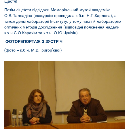
щастя!
Потім ліцеїсти відвідали Меморіальний музей академіка
О.В.Палладіна (екскурсію проводила к.б.н. Н.П.Карлова), а
також деякі лабораторії Інституту, у тому числі й лабораторію
оптичних методів дослідження (відповідні пояснення надали
к.х.н С.О.Карахім та к.т.н. О.Ю.Чуніхін).
ФОТОРЕПОРТАЖ З ЗУСТРІЧІ
(
фото – к.б.н. М.В.Григор’євої)