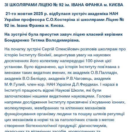
ЗІ ШКОЛЯРАМИ ЛІЦЕЮ № 92
ім. ІВАНА ФРАНКА м. КИЄВА
21-го жовтня 2025 р. відбулася зустріч академіка НАН
України професора С.О.Костеріна зі школярами Ліцею №
92 ім. І
вана Франка м. Києва.
На зустрічі була присутня завуч ліцею класний керівник
Бондаренко Тетяна Володимирівна.
На початку зустрічі Сергій Олексійович розповів школярам про
історію Інституту біохімії, акцентував увагу на наукових
досягненнях його колективу напередодні 100-річчя цієї
установи. Було відзначено, що історія Інституту пов’язана з
іменами таких видатних вчених, як академік О.В.Палладін,
академік В.О.Беліцер, академік Р.В.Чаговець, академік
М.Ф.Гулий, член-кор. НАН України Д.Л.Фердман. І наразі в
Інституті працюють відомі Наукові Школи, які були
започатковані нашими видатними науковцями. Головні
напрями дослідження Інституту присвячені з’ясуванню іонних,
молекулярних, мембранних та клітинних механізмів
функціонування організму людини та пошуку шляхів регуляції
цих механізмів в нормі та за патологічних станів з метою
створення біотехнологічної продукції: діагностикумів,
лікарських та вітамінних засобів, кровоспинних та