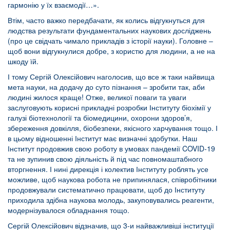
гармонію у їх взаємодії…».
Втім, часто важко передбачати, як колись відгукнуться для
людства результати фундаментальних наукових досліджень
(про це свідчать чимало прикладів з історії науки). Головне –
щоб вони відгукнулися добре, з користю для людини, а не на
шкоду їй.
І тому Сергій Олексійович наголосив, що все ж таки найвища
мета науки, на додачу до суто пізнання – зробити так, аби
людині жилося краще! Отже, великої поваги та уваги
заслуговують корисні прикладні розробки Інституту біохімії у
галузі біотехнології та біомедицини, охорони здоров’я,
збереження довкілля, біобезпеки, якісного харчування тощо. І
в цьому відношенні Інститут має визначні здобутки. Наш
Інститут продовжив свою роботу в умовах пандемії COVID-19
та не зупинив свою діяльність й під час повномаштабного
вторгнення. І нині дирекція і колектив Інституту роблять усе
можливе, щоб наукова робота не припинялася, співробітники
продовжували систематично працювати, щоб до Інституту
приходила здібна наукова молодь, закуповувались реагенти,
модернізувалося обладнання тощо.
Сергій Олексійович відзначив, що 3-и найважливіші інституції