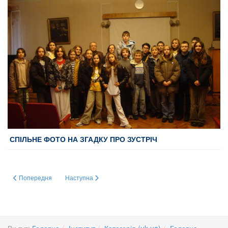
СПІЛЬНЕ ФОТО НА ЗГАДКУ ПРО ЗУСТРІЧ
Попередня стаття: Доброчесність у сучасному освітньому та науковому 
Наступна стаття: 3-го жовтня 2025 р. в Інституті відбула
Попередня
Наступна