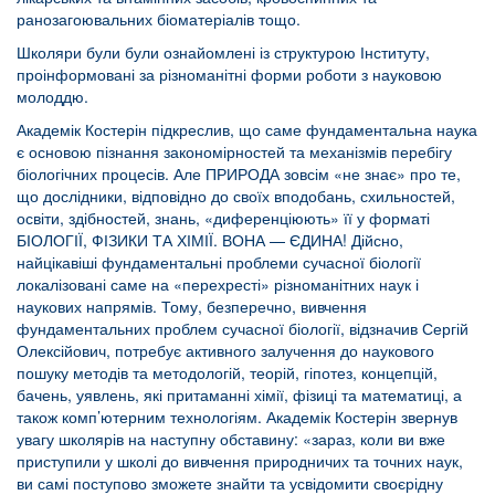
ранозагоювальних біоматеріалів тощо.
Школяри були були ознайомлені із структурою Інституту,
проінформовані за різноманітні форми роботи з науковою
молоддю.
Академік Костерін підкреслив, що саме фундаментальна наука
є основою пізнання закономірностей та механізмів перебігу
біологічних процесів. Але ПРИРОДА зовсім «не знає» про те,
що дослідники, відповідно до своїх вподобань, схильностей,
освіти, здібностей, знань, «диференціюють» її у форматі
БІОЛОГІЇ, ФІЗИКИ ТА ХІМІЇ. ВОНА — ЄДИНА! Дійсно,
найцікавіші фундаментальні проблеми сучасної біології
локалізовані саме на «перехресті» різноманітних наук і
наукових напрямів. Тому, безперечно, вивчення
фундаментальних проблем сучасної біології, відзначив Сергій
Олексійович, потребує активного залучення до наукового
пошуку методів та методологій, теорій, гіпотез, концепцій,
бачень, уявлень, які притаманні хімії, фізиці та математиці, а
також комп’ютерним технологіям. Академік Костерін звернув
увагу школярів на наступну обставину: «зараз, коли ви вже
приступили у школі до вивчення природничих та точних наук,
ви самі поступово зможете знайти та усвідомити своєрідну