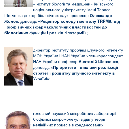
«Інститут біології та медицини» Київського
національного університету імені Тараса
Шевченка доктор біологічних наук професор
Олександр
Жолос,
доповідь
«
Рецептор холоду і ментолу
TRPM8: від
біофізичних і фармакологічних властивостей до
біологічних функцій і ризіків гіпотермії»
;
директор Інституту проблем штучного інтелекту
МОН України і НАН України член-кореспондент
НАН України професор
Анатолій Шевченко,
доповідь
«
Пріоритети і виклики реалізації
стратегії розвитку штучного інтелекту в
Україні»
;
головний науковий співробітник лабораторії
біофізики макромолекул відділу теорії
нелінійних процесів в конденсованих