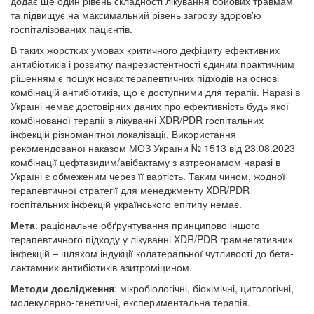
додає ще один рівень складності лікування бойових травмам
та підвищує на максимальний рівень загрозу здоров'ю
госпіталізованих пацієнтів.
В таких жорстких умовах критичного дефіциту ефективних
антибіотиків і розвитку панрезистентності єдиним практичним
рішенням є пошук нових терапевтичних підходів на основі
комбінацій антибіотиків, що є доступними для терапії. Наразі в
Україні немає достовірних даних про ефективність будь якої
комбінованої терапії в лікуванні XDR/PDR госпітальних
інфекцій різноманітної локалізації. Використання
рекомендованої наказом МОЗ України № 1513 від 23.08.2023
комбінації цефтазидим/авібактаму з азтреонамом наразі в
Україні є обмеженим через її вартість. Таким чином, жодної
терапевтичної стратегії для менеджменту XDR/PDR
госпітальних інфекцій українського епітипу немає.
Мета
: раціональне обґрунтування принципово іншого
терапевтичного підходу у лікуванні XDR/PDR грамнегативних
інфекцій – шляхом індукції колатеральної чутливості до бета-
лактамних антибіотиків азитроміцином.
Методи дослідження
: мікробіологічні, біохімічні, цитологічні,
молекулярно-генетичні, експериментальна терапія.