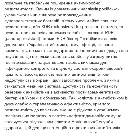
локальне та глобальне поширення антимікробної
резистентності. Одним із драматичних наслідків російсько-
української війни є широке розповсюдження
суперрезистентних бактерій, в тому числі майже повністю
резистентних, або XDR (extensively drug-resistant) штамів, та
резистентних до всіх лікарських засобів – так звані PDR
(pandrug resistant) штами. PDR бактерії є стійкими до всіх
доступних в Україні антибіотиків, тому інфекції, які вони
викликають, не мають стандартних терапевтичних підходів для
лікування. Це не тільки становить серйозну загрозу життю
госпіталізованих пацієнтів, але також є викликом для
інфекційного контролю та в цілому системі охорони здоров'я.
Крім того, висока вартість новітніх антибіотиків та їхня
недоступність в Україні і далі загострює проблеми, з якими
стикається медична система. Доступність та ефективність
резервних антибіотиків з активністю проти грам-негативних
бактерій в Україні є обмеженою. Так, колістин є антибіотиком із
дуже слабкою терапевтичною ефективністю, крім того,
резистентність до колістину вже не є рідкістю в українських
госпітальних ізолятах, а вартість цефтазидим/авібактаму не
сплачується лікувальним пакетом Національної служби
здоров’я. Цей дефіцит потенційно ефективних антибіотиків