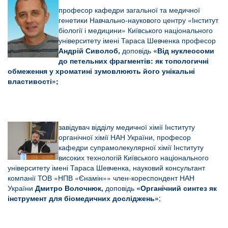
професор кафедри загальної та медичної
генетики Навчально-наукового центру «Інститут
біології і медицини» Київського національного
університету імені Тараса Шевченка професор
Андрій Сиволоб,
доповідь
«Від нуклеосоми
до петельних фрагментів: як топологичні
обмеження у хроматині зумовлюють його унікальні
властивості»;
завідувач відділу медичної хімії Інституту
органічної хімії НАН України, професор
кафедри супрамолекулярної хімії Інституту
високих технологій Київського національного
університету імені Тараса Шевченка, науковий консультант
компанії ТОВ «НПВ «Єнамін»» член-кореспондент НАН
України
Дмитро Волочнюк,
доповідь
«Органічний синтез як
інструмент для біомедичних досліджень»
;