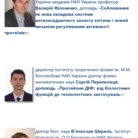
України академік НАН України професор
Валерій Філоненко,
доповідь «
СоАлювання
як нова складова системи
антиоксидантного захисту клітини і новий
механізм регулювання активності
протеїнів»;
директор Інституту теоретичної фізики ім. М.М.
Боголюбова НАН України доктор фізико-
математичних наук
Сергій
Перепелиця,
доповідь
«
Протийони ДНК: від біологічних
функцій до технологічних застосувань
»;
доктор біол. наук
В’ячеслав Шкриль
, Інститут
фізіології ім. О.О.Богомольця НАН України,