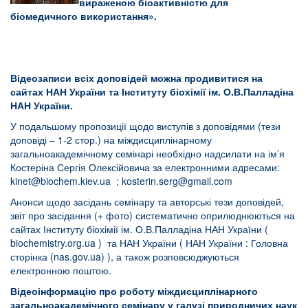
вираженою біоактивністю для
біомедичного використання».
Відеозаписи всіх доповідей можна продивитися на
сайтах НАН України та Інституту біохімії ім. О.В.Палладіна
НАН України.
У подальшому пропозиції щодо виступів з доповідями (тези
доповіді – 1-2 стор.) на міждисциплінарному
загальноакадемічному семінарі необхідно надсилати на ім’я
Костеріна Сергія Олексійовича за електронними адресами:
kinet@biochem.kiev.ua
;
kosterin.serg@gmail.com
Анонси щодо засідань семінару та авторські тези доповідей,
звіт про засідання (+ фото) систематично оприлюднюються на
сайтах Інституту біохімії ім. О.В.Палладіна НАН України (
biochemistry.org.ua
) та НАН України (
НАН України : Головна
сторінка (nas.gov.ua)
), а також розповсюджуються
електронною поштою.
Відеоінформацію про роботу міждисциплінарного
загальноакадемічного семінару у галузі природничих наук