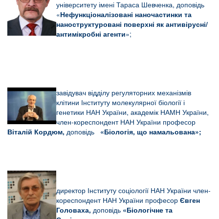
університету імені Тараса Шевченка, доповідь
«
Нефункціоналізовані наночастинки та
наноструктуровані поверхні як антивірусні/
антимікробні агенти
»;
завідувач відділу регуляторних механізмів
клітини Інституту молекулярної біології і
генетики НАН України, академік
НАМН України,
член-кореспондент НАН України професор
Віталій Кордюм,
доповідь
«Біологія, що намальована»;
директор Інституту соціології НАН України член-
кореспондент НАН України
професор
Євген
Головаха,
доповідь
«Біологічне та