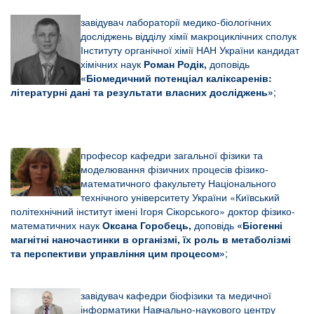
завідувач лабораторії медико-біологічних
досліджень відділу хімії макроциклічних сполук
Інституту органічної хімії НАН України кандидат
хімічних наук
Роман Родік,
доповідь
«
Біомедичний потенціал каліксаренів:
літературні дані та результати власних досліджень»
;
професор кафедри загальної фізики та
моделювання фізичних процесів фізико-
математичного факультету Національного
технічного університету України «Київський
політехнічний інститут імені Ігоря Сікорського» доктор фізико-
математичних наук
Оксана Горобець,
доповідь
«Біогенні
магнітні наночастинки в організмі, їх роль в метаболізмі
та перспективи управління цим процесом»
;
завідувач кафедри біофізики та медичної
інформатики Навчально-наукового центру