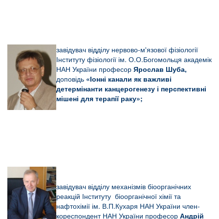
завідувач відділу нервово-м'язової фізіології
Інституту фізіології ім. О.О.Богомольця академік
НАН України професор
Ярослав Шуба,
доповідь
«Іонні канали як важливі
детермінанти канцерогенезу і перспективні
мішені для терапії раку»;
завідувач відділу механізмів біоорганічних
реакцій Інституту біоорганічної хімії та
нафтохімії ім. В.П.Кухаря НАН України член-
кореспондент НАН України професор
Андрій