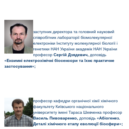
заступник директора та головний науковий
співробітник л
абораторії біомолекулярної
електроніки
Інституту молекулярної біології і
генетики
НАН України академік НАН України
професор
Сергій Дзядевич,
доповідь
«Ензимні електрохімічні біосенсори та їхнє практичне
застосування»;
професор кафедри органічної хімії хімічного
факультету Київського національного
університету імені Тараса Шевченка професор
Василь Пивоваренко,
доповідь
«А
біогенез.
Деталі хімічного етапу еволюції біосфери»;