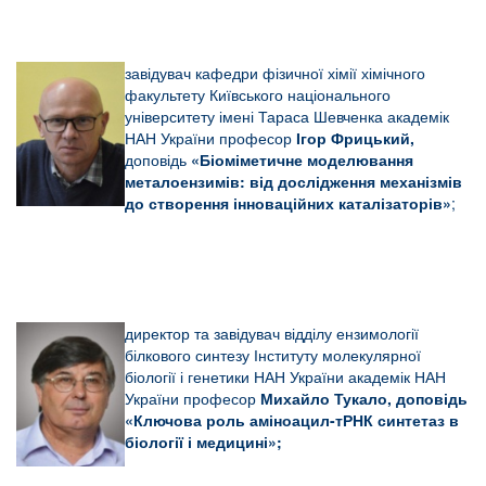
завідувач кафедри фізичної хімії хімічного
факультету Київського національного
університету імені Тараса Шевченка академік
НАН України професор
Ігор Фрицький,
доповідь
«
Біоміметичне моделювання
металоензимів: від дослідження механізмів
до створення інноваційних каталізаторів»
;
директор та завідувач відділу ензимології
білкового синтезу Інституту молекулярної
біології і генетики НАН України академік НАН
України професор
Михайло
Тукало,
доповідь
«
Ключова роль аміноацил-тРНК синтетаз в
біології і медицині
»;