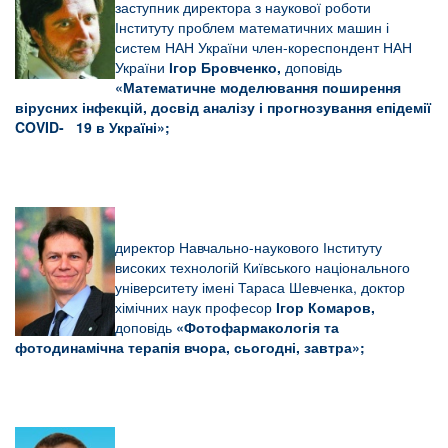
заступник директора з наукової роботи
Інституту проблем математичних машин і
систем НАН України член-кореспондент НАН
України
Ігор Бровченко,
доповідь
«Математичне моделювання поширення
вірусних інфекцій, досвід аналізу і прогнозування епідемії
COVID- 19 в Україні»;
директор Навчально-наукового Інституту
високих технологій Київського національного
університету імені Тараса Шевченка, доктор
хімічних наук професор
Ігор Комаров,
доповідь
«Фотофармакологія та
фотодинамічна терапія вчора, сьогодні, завтра»;