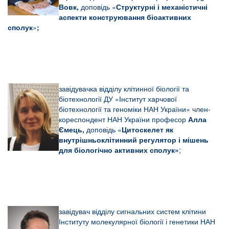
Вовк,
доповідь «
Структурні і механістичні
аспекти конструювання біоактивних
сполук
»
;
завідувачка відділу клітинної біології та
біотехнології ДУ «Інститут харчової
біотехнології та геноміки НАН України» член-
кореспондент НАН України професор
Алла
Ємець,
доповідь «
Цитоскелет як
внутрішньоклітинний регулятор і мішень
для біологічно активних сполук»
;
завідувач відділу сигнальних систем клітини
Інституту молекулярної біології і генетики НАН