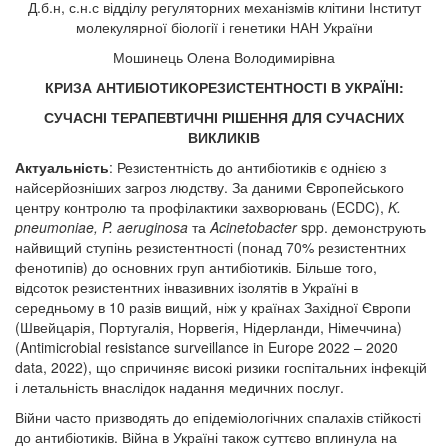
Д.б.н, с.н.с відділу регуляторних механізмів клітини Інститут
молекулярної біології і генетики НАН України
Мошинець Олена Володимирівна
КРИЗА АНТИБІОТИКОРЕЗИСТЕНТНОСТІ В УКРАЇНІ:
СУЧАСНІ ТЕРАПЕВТИЧНІ РІШЕННЯ ДЛЯ СУЧАСНИХ
ВИКЛИКІВ
Актуальність
: Резистентність до антибіотиків є однією з
найсерйозніших загроз людству. За даними Європейського
центру контролю та профілактики захворювань (ECDC),
K.
pneumoniae, P. aeruginosa
та
Acinetobacter
spp. демонструють
найвищий ступінь резистентності (понад 70% резистентних
фенотипів) до основних груп антибіотиків. Більше того,
відсоток резистентних інвазивних ізолятів в Україні в
середньому в 10 разів вищий, ніж у країнах Західної Європи
(Швейцарія, Португалія, Норвегія, Нідерланди, Німеччина)
(Antimicrobial resistance surveillance in Europe 2022 – 2020
data, 2022), що спричиняє високі ризики госпітальних інфекцій
і летальність внаслідок надання медичних послуг.
Війни часто призводять до епідеміологічних спалахів стійкості
до антибіотиків. Війна в Україні також суттєво вплинула на