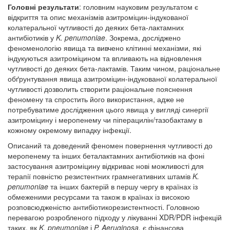
Головні результати
: головним науковим результатом є
відкриття та опис механізмів азитроміцин-індукованої
колатеральної чутливості до деяких бета-лактамних
антибіотиків у
K. penumoniae
. Зокрема, досліджено
феноменологію явища та вивчено клітинні механізми, які
індукуються азитроміцином та впливають на відновлення
чутливості до деяких бета-лактамів. Таким чином, раціональне
обґрунтування явища азитроміцин-індукованої колатеральної
чутливості дозволить створити раціональне пояснення
феномену та спростить його використання, адже не
потребуватиме дослідження цього явища у вигляді синергії
азитроміцину і меропенему чи піперацилін/тазобактаму в
кожному окремому випадку інфекції.
Описаний та доведений феномен повернення чутливості до
меропенему та інших беталактамних антибіотиків на фоні
застосування азитроміцину відкриває нові можливості для
терапії повністю резистентних грамнегативних штамів
K.
penumoniae
та інших бактерій в першу чергу в країнах із
обмеженими ресурсами та також в країнах із високою
розповсюдженістю антибіотикорезистентності. Головною
перевагою розробленого підходу у лікуванні XDR/PDR інфекцій
таких, як
K. pneumoniae
і
P. Aeruginosa,
є фінансова