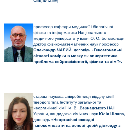
Соціальне»;
професор кафедри медичної і біологічної
фізики та інформатики Національного
медичного університету імені О. О. Богомольця,
доктор фізико-математичних наук професор
Олександр ЧАЛИЙ,
доповідь «
Гексагональні
сітчасті комірки в мозку як синергетична
проблема нейрофізіології, фізики та хімії».
старша наукова співробітниця відділу хімії
твердого тіла Інституту загальної та
неорганічної хімії ім. В.І.Вернадського НАН
України, кандидатка хімічних наук
Юлія Шлапа,
доповідь
«
Неорганічні оксидні
нанокомпозити на основі церій діоксиду з