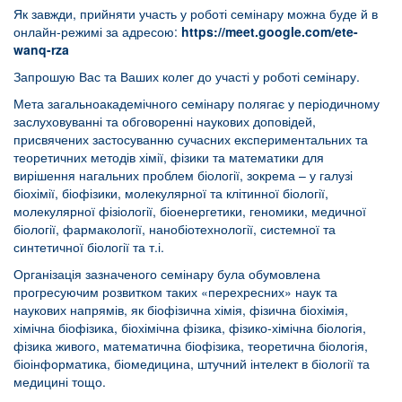
Як завжди, прийняти участь у роботі семінару можна буде й в
онлайн-режимі за адресою:
https://meet.google.com/ete-
wanq-rza
Запрошую Вас та Ваших колег до участі у роботі семінару.
Мета загальноакадемічного семінару полягає у періодичному
заслуховуванні та обговоренні наукових доповідей,
присвячених застосуванню сучасних експериментальних та
теоретичних методів хімії, фізики та математики для
вирішення нагальних проблем біології, зокрема – у галузі
біохімії, біофізики, молекулярної та клітинної біології,
молекулярної фізіології, біоенергетики, геномики, медичної
біології, фармакології, нанобіотехнології, системної та
синтетичної біології та т.і.
Організація зазначеного семінару була обумовлена
прогресуючим розвитком таких «перехресних» наук та
наукових напрямів, як біофізична хімія, фізична біохімія,
хімічна біофізика, біохімічна фізика, фізико-хімічна біологія,
фізика живого, математична біофізика, теоретична біологія,
біоінформатика, біомедицина, штучний інтелект в біології та
медицині тощо.