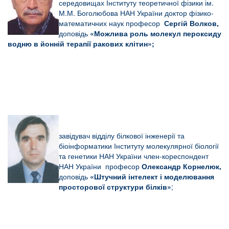
середовищах Інституту теоретичної фізики ім.
М.М. Боголюбова НАН України доктор фізико-
математичних наук професор
Сергій Волков,
доповідь
«
Можлива роль молекул пероксиду
водню в йонній терапії ракових клітин»
;
завідувач відділу білкової інженерії та
біоінформатики Інституту молекулярної біології
та генетики НАН України член-кореспондент
НАН України професор
Олександр Корнелюк,
доповідь
«
Штучний інтелект і моделювання
просторової структури білків
»
;