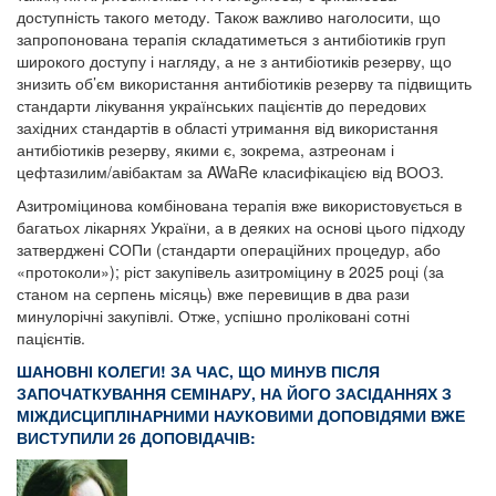
доступність такого методу. Також важливо наголосити, що
запропонована терапія складатиметься з антибіотиків груп
широкого доступу і нагляду, а не з антибіотиків резерву, що
знизить об’єм використання антибіотиків резерву та підвищить
стандарти лікування українських пацієнтів до передових
західних стандартів в області утримання від використання
антибіотиків резерву, якими є, зокрема, азтреонам і
цефтазилим/авібактам за AWaRe класифікацією від ВООЗ.
Азитроміцинова комбінована терапія вже використовується в
багатьох лікарнях України, а в деяких на основі цього підходу
затверджені СОПи (стандарти операційних процедур, або
«протоколи»); ріст закупівель азитроміцину в 2025 році (за
станом на серпень місяць) вже перевищив в два рази
минулорічні закупівлі. Отже, успішно проліковані сотні
пацієнтів.
ШАНОВНІ КОЛЕГИ! ЗА ЧАС, ЩО МИНУВ ПІСЛЯ
ЗАПОЧАТКУВАННЯ СЕМІНАРУ, НА ЙОГО ЗАСІДАННЯХ З
МІЖДИСЦИПЛІНАРНИМИ НАУКОВИМИ ДОПОВІДЯМИ ВЖЕ
ВИСТУПИЛИ
26
ДОПОВІДАЧІВ: