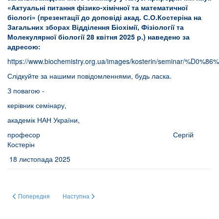
«Актуальні питання фізико-хімічної та математичної
біологі» (презентації до доповіді акад. С.О.Костеріна на
Загальних зборах Відділення Біохімії, Фізіології та
Молекулярної біології 28 квітня 2025 р.) наведено за
адресою:
https://www.biochemistry.org.ua/images/kosterin/
Слідкуйте за нашими повідомленнями, будь ласка.
З повагою -
керівник семінару,
академік НАН України,
професор Сергій
Костерін
18 листопада 2025
Попередня стаття: КРИЗА АНТИБІОТИКОРЕЗИСТЕНТНОСТІ В УКРАЇНІ:
Наступна стаття: НЕОРГАНІЧНІ ОКСИДНІ НАНОКОМ
Попередня
Наступна