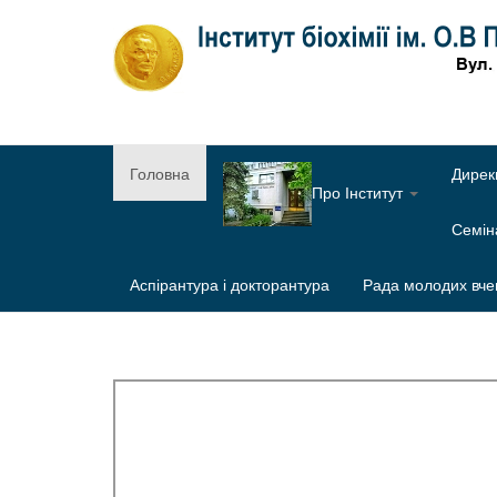
Головна
Дирек
Про Інститут
Семі
Аспірантура і докторантура
Рада молодих вче