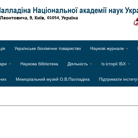
Об
ція
Українське біохімічне товариство
Наукові журнали
нари
Наукова бібліотека
Діяльність
Із історії ІБХ
них
Меморіальний музей О.В.Палладіна
Підтримати інститу