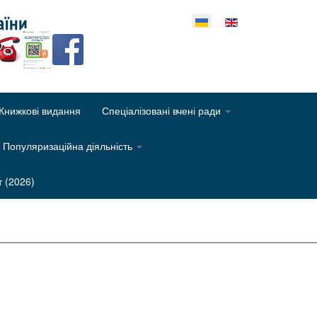
еріть свою мову
Книжкові видання
Спеціалізовані вчені ради
Популяризаційна діяльність
т (2026)