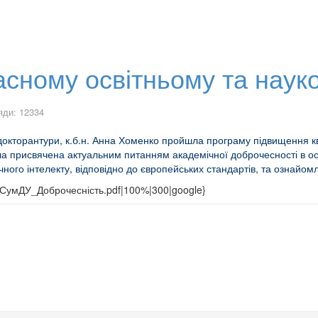
часному освітньому та нау
яди: 12334
а докторантури, к.б.н. Анна Хоменко пройшла програму підвищення к
а присвячена актуальним питанням академічної доброчесності в осв
ного інтелекту, відповідно до європейських стандартів, та ознай
25/СумДУ_Доброчесність.pdf|100%|300|google}
сті вищої освіти в Україні
ідбулася зустріч академіка НАН України професора С.О.Костеріна зі школярами