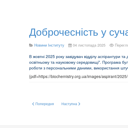
Доброчесність у су
Новини Інституту
04 листопада 2025
Перегл
В жовтні 2025 року завідувач відділу аспірантури т
освітньому та науковому середовищі". Програма бул
роботи з персональними даними, використання штуч
{pdf=https://biochemistry.org.ua/images/aspirant/20
Попередня стаття: Сучасний стан системи забезпечення яко
Наступна стаття: 21-го жовтня 2025 р. в
Попередня
Наступна