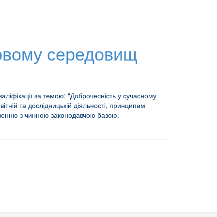
ковому середовищ
валіфікації за темою: "Доброчесність у сучасному
ітній та дослідницькій діяльності, принципам
омленню з чинною законодавчою базою.
 Ліцею № 92 ім. Івана Франка м. Києва