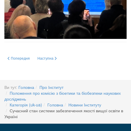
Попередня стаття: GUARDIANS: Europe’s flagship project to address nuclea
Наступна стаття: Доброчесність у сучасному освітньом
Попередня
Наступна
Ви тут:
Головна
Про Інститут
Положення про комісію з біоетики та біобезпеки наукових
досліджень
Категорія (uk-ua)
Головна
Новини Інституту
Сучасний стан системи забезпечення якості вищої освіти в
Україні