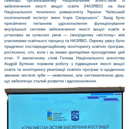
семінарі, організованому Національним агентством із
забезпечення якості вищої освіти (НАЗЯВО) на базі
Національного технічного університету України “Київський
політехнічний інститут імені Ігоря Сікорського”. Захід було
присвячено питанням удосконалення функціонування
внутрішньої системи забезпечення якості вищої освіти в
установах за сучасних умов — своєрідному «місточку» між
учасниками освітнього процесу та НАЗЯВО. Окрему увагу було
приділено постакредитаційному моніторингу освітніх програм,
роз’яснено, хто, коли і за якими критеріями проходитиме цей
етап. У заключному слові Голова Національного агентства
Андрій Бутенко порівняв роботу з підвищення якості вищої
освіти та моніторингу реалізації освітніх програм із щоденною
звичкою чистити зуби — невеликою, але систематичною дією,
що забезпечує сталий розвиток і вдосконалення.